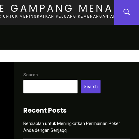
INE GAMPANG MENANG
AIK UNTUK MENINGKATKAN PELUANG KEMENANGAN ANDA.
Search
Search
Recent Posts
Bersiaplah untuk Meningkatkan Permainan Poker
Anda dengan Senjaqq