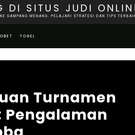
 DI SITUS JUDI ONL
INE GAMPANG MENANG. PELAJARI STRATEGI DAN TIPS TERB
BOBET
TOGEL
ruan Turnamen
q: Pengalaman
oba