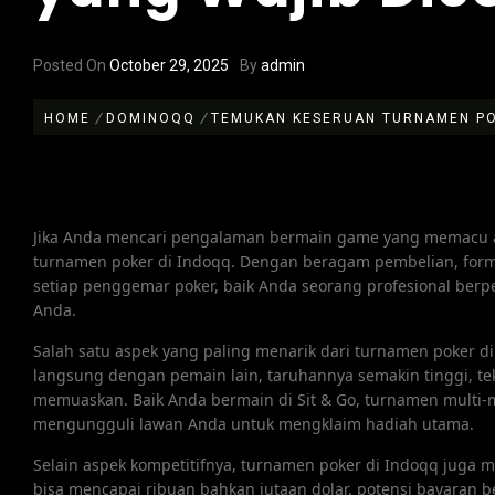
Posted On
October 29, 2025
By
admin
HOME
DOMINOQQ
TEMUKAN KESERUAN TURNAMEN PO
Jika Anda mencari pengalaman bermain game yang memacu adre
turnamen poker di Indoqq. Dengan beragam pembelian, for
setiap penggemar poker, baik Anda seorang profesional ber
Anda.
Salah satu aspek yang paling menarik dari turnamen poker d
langsung dengan pemain lain, taruhannya semakin tinggi, t
memuaskan. Baik Anda bermain di Sit & Go, turnamen multi-me
mengungguli lawan Anda untuk mengklaim hadiah utama.
Selain aspek kompetitifnya, turnamen poker di Indoqq jug
bisa mencapai ribuan bahkan jutaan dolar, potensi bayaran