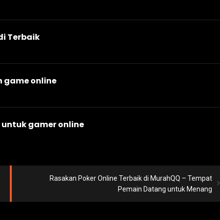
i Terbaik
 game online
 untuk gamer online
Next
Rasakan Poker Online Terbaik di MurahQQ – Tempat
post:
Pemain Datang untuk Menang