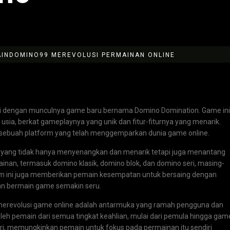
AINDOMINO99 MEREVOLUSI PERMAINAN ONLINE
lusi dengan munculnya game baru bernama Domino Domination. Game ini
sia, berkat gameplaynya yang unik dan fitur-fiturnya yang menarik.
, sebuah platform yang telah menggemparkan dunia game online.
ng tidak hanya menyenangkan dan menarik tetapi juga menantang
nan, termasuk domino klasik, domino blok, dan domino seri, masing-
orm ini juga memberikan pemain kesempatan untuk bersaing dengan
an bermain game semakin seru.
merevolusi game online adalah antarmuka yang ramah pengguna dan
oleh pemain dari semua tingkat keahlian, mulai dari pemula hingga gam
ari, memungkinkan pemain untuk fokus pada permainan itu sendiri