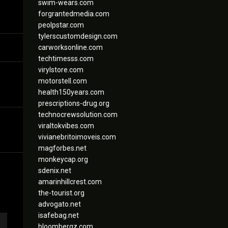
swim-wears.com
forgrantedmedia.com
peolpstar.com
tylerscustomdesign.com
carworksonline.com
techtimesss.com
virylstore.com
motorstell.com
health150years.com
prescriptions-drug.org
technocrewsolution.com
viraltokvibes.com
vivianebritoimoveis.com
magforbes.net
monkeycap.org
sdenix.net
amarinhillcrest.com
the-tourist.org
advogato.net
isafebag.net
bloombergz.com