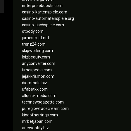
enterpriseboosts.com
casino-kartenspiele.com
casino-automatenspiele.org
casino-tischspiele.com
otbody.com
jamestrust.net
trenz24.com
skipworking.com
loizbeauty.com
anyconverter.com
timespedia.com
jejakkrismon.com
diemthole.biz
ufabetkk.com
allquickmedia.com
technewsgazette.com
pureglowfacecream.com
kingofherrings.com
mrbetjapan.com
anewentity.biz