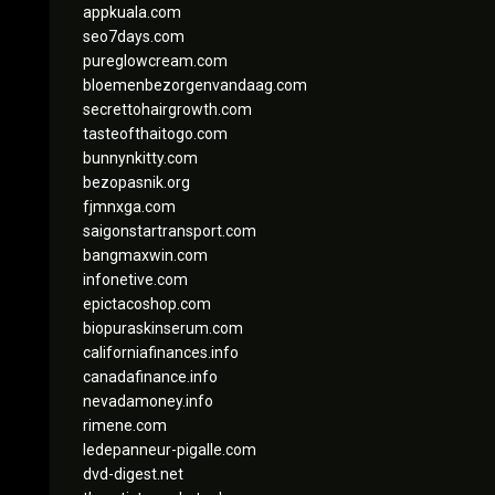
appkuala.com
seo7days.com
pureglowcream.com
bloemenbezorgenvandaag.com
secrettohairgrowth.com
tasteofthaitogo.com
bunnynkitty.com
bezopasnik.org
fjmnxga.com
saigonstartransport.com
bangmaxwin.com
infonetive.com
epictacoshop.com
biopuraskinserum.com
californiafinances.info
canadafinance.info
nevadamoney.info
rimene.com
ledepanneur-pigalle.com
dvd-digest.net