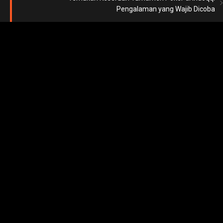
post:
Pengalaman yang Wajib Dicoba