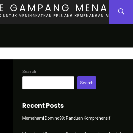
INE GAMPANG MENANG
AIK UNTUK MENINGKATKAN PELUANG KEMENANGAN ANDA.
Search
Search
Recent Posts
Memahami Domino99: Panduan Komprehensif