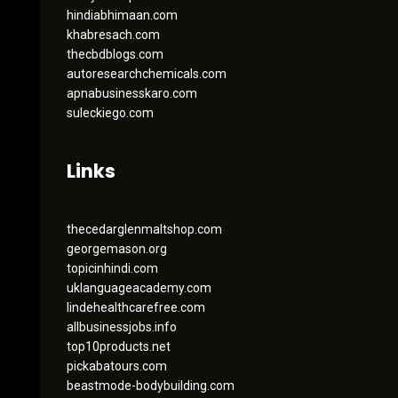
hindiabhimaan.com
khabresach.com
thecbdblogs.com
autoresearchchemicals.com
apnabusinesskaro.com
suleckiego.com
Links
thecedarglenmaltshop.com
georgemason.org
topicinhindi.com
uklanguageacademy.com
lindehealthcarefree.com
allbusinessjobs.info
top10products.net
pickabatours.com
beastmode-bodybuilding.com