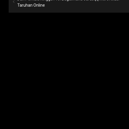
navigation
post:
Taruhan Online