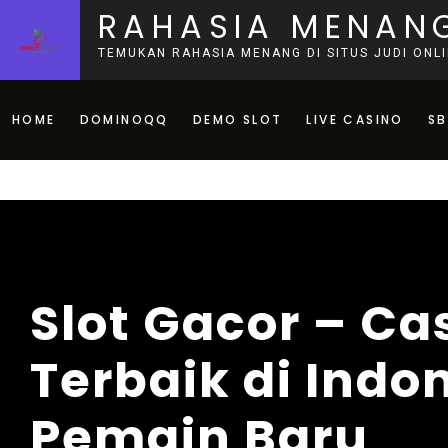
RAHASIA MENANG
TEMUKAN RAHASIA MENANG DI SITUS JUDI ONL
Skip
to
HOME
DOMINOQQ
DEMO SLOT
LIVE CASINO
S
content
Slot Gacor – Ca
Terbaik di Indo
Pemain Baru