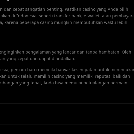
 dan cepat sangatlah penting. Pastikan casino yang Anda pilih
 di Indonesia, seperti transfer bank, e-wallet, atau pembayar
dana, karena beberapa casino mungkin membutuhkan waktu lebih
 menginginkan pengalaman yang lancar dan tanpa hambatan. Oleh
ran yang cepat dan dapat diandalkan.
donesia, pemain baru memiliki banyak kesempatan untuk menemuka
an untuk selalu memilih casino yang memiliki reputasi baik dan
mbangan yang tepat, Anda bisa memulai petualangan bermain