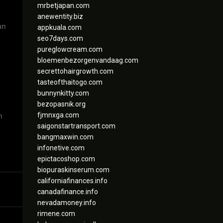
mrbetjapan.com
anewentity.biz
an
appkuala.com
seo7days.com
pureglowcream.com
bloemenbezorgenvandaag.com
secrettohairgrowth.com
tasteofthaitogo.com
bunnynkitty.com
bezopasnik.org
n
fjmnxga.com
saigonstartransport.com
bangmaxwin.com
infonetive.com
epictacoshop.com
biopuraskinserum.com
californiafinances.info
canadafinance.info
nevadamoney.info
rimene.com