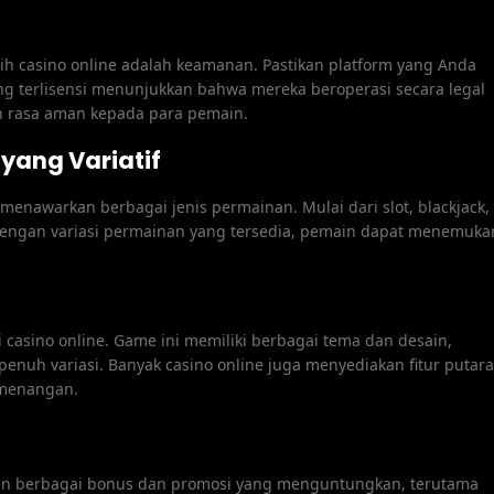
ih casino online adalah keamanan. Pastikan platform yang Anda
 yang terlisensi menunjukkan bahwa mereka beroperasi secara legal
n rasa aman kepada para pemain.
yang Variatif
menawarkan berbagai jenis permainan. Mulai dari slot, blackjack,
Dengan variasi permainan yang tersedia, pemain dapat menemuka
 casino online. Game ini memiliki berbagai tema dan desain,
h variasi. Banyak casino online juga menyediakan fitur putar
emenangan.
u
rkan berbagai bonus dan promosi yang menguntungkan, terutama