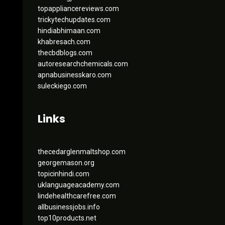
topappliancereviews.com
trickytechupdates.com
hindiabhimaan.com
khabresach.com
thecbdblogs.com
autoresearchchemicals.com
apnabusinesskaro.com
suleckiego.com
Links
thecedarglenmaltshop.com
georgemason.org
topicinhindi.com
uklanguageacademy.com
lindehealthcarefree.com
allbusinessjobs.info
top10products.net