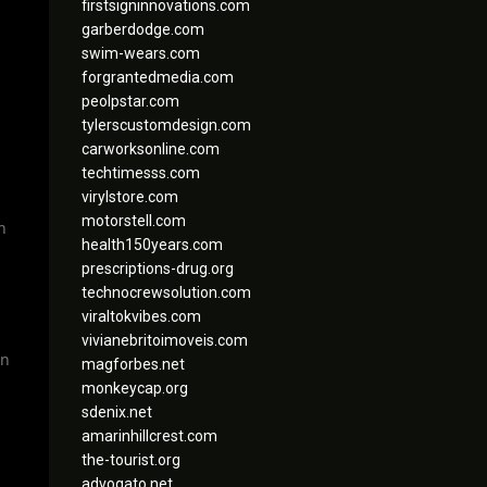
firstsigninnovations.com
garberdodge.com
swim-wears.com
forgrantedmedia.com
peolpstar.com
tylerscustomdesign.com
carworksonline.com
techtimesss.com
virylstore.com
motorstell.com
n
health150years.com
prescriptions-drug.org
technocrewsolution.com
viraltokvibes.com
vivianebritoimoveis.com
an
magforbes.net
monkeycap.org
sdenix.net
amarinhillcrest.com
the-tourist.org
advogato.net