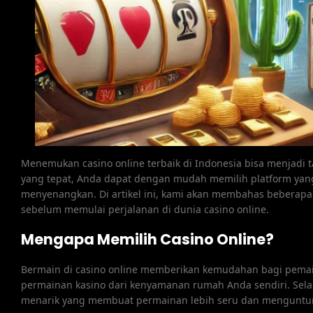
Menemukan casino online terbaik di Indonesia bisa menjad
yang tepat, Anda dapat dengan mudah memilih platform y
menyenangkan. Di artikel ini, kami akan membahas beberapa
sebelum memulai perjalanan di dunia casino online.
Mengapa Memilih Casino Online?
Bermain di casino online memberikan kemudahan bagi pemain
permainan kasino dari kenyamanan rumah Anda sendiri. Selai
menarik yang membuat permainan lebih seru dan menguntu