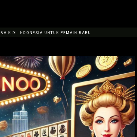
BAIK DI INDONESIA UNTUK PEMAIN BARU