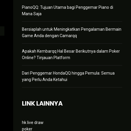
PianoQQ: Tujuan Utama bagi Penggemar Piano di
Mana Saja
Bersiaplah untuk Meningkatkan Pengalaman Bermain
Game Anda dengan Camarqq
Apakah Kembarqq Hal Besar Berikutnya dalam Poker
Online? Tinjauan Platform
Dari Penggemar HondaQQ hingga Pemula: Semua
yang Perlu Anda Ketahui
LINK LAINNYA
hk live draw
poker