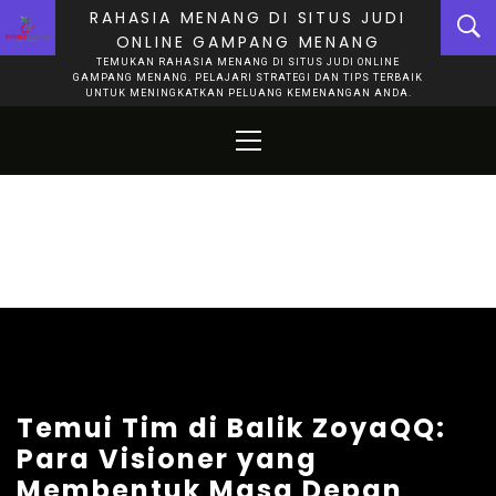
Skip
RAHASIA MENANG DI SITUS JUDI
to
ONLINE GAMPANG MENANG
content
TEMUKAN RAHASIA MENANG DI SITUS JUDI ONLINE
GAMPANG MENANG. PELAJARI STRATEGI DAN TIPS TERBAIK
UNTUK MENINGKATKAN PELUANG KEMENANGAN ANDA.
Primary
Menu
Temui Tim di Balik ZoyaQQ:
Para Visioner yang
Membentuk Masa Depan