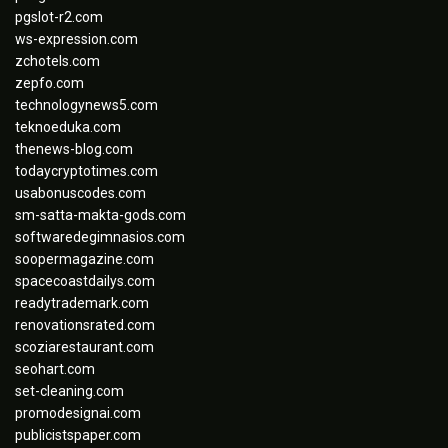
pgslot-r2.com
ws-expression.com
zchotels.com
zepfo.com
technologynews5.com
teknoeduka.com
thenews-blog.com
todaycryptotimes.com
usabonuscodes.com
sm-satta-makta-gods.com
softwaredegimnasios.com
soopermagazine.com
spacecoastdailys.com
readytrademark.com
renovationsrated.com
scoziarestaurant.com
seohart.com
set-cleaning.com
promodesignai.com
publicistspaper.com