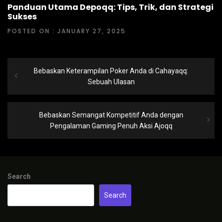
Panduan Utama Depoqq: Tips, Trik, dan Strategi
Sukses
POSTED ON : JANUARY 27, 2025
Post
Previous
Bebaskan Keterampilan Poker Anda di Cahayaqq:
navigation
post:
Sebuah Ulasan
Next
Bebaskan Semangat Kompetitif Anda dengan
post:
Pengalaman Gaming Penuh Aksi Ajoqq
Search
Search