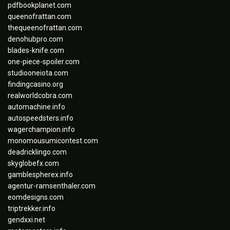
pdfbookplanet.com
queenofrattan.com
thequeenofrattan.com
denohubpro.com
blades-knife.com
one-piece-spoiler.com
studiooneiota.com
findingcasino.org
realworldcobra.com
automachine.info
autospeedsters.info
wagerchampion.info
monomousumicontest.com
deadricklingo.com
skyglobefx.com
gamblespherex.info
agentur-ramsenthaler.com
eomdesigns.com
triptrekker.info
gendxxi.net