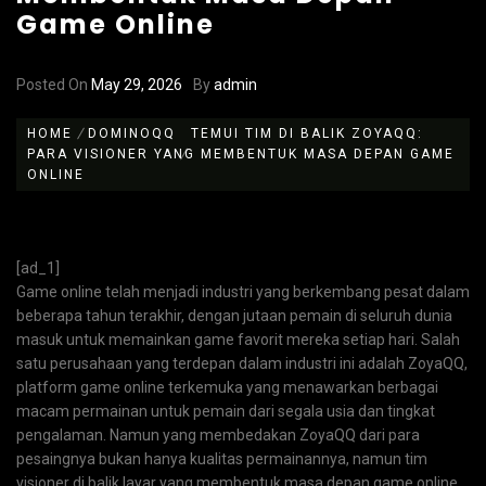
Game Online
Posted On
May 29, 2026
By
admin
HOME
DOMINOQQ
TEMUI TIM DI BALIK ZOYAQQ:
PARA VISIONER YANG MEMBENTUK MASA DEPAN GAME
ONLINE
[ad_1]
Game online telah menjadi industri yang berkembang pesat dalam
beberapa tahun terakhir, dengan jutaan pemain di seluruh dunia
masuk untuk memainkan game favorit mereka setiap hari. Salah
satu perusahaan yang terdepan dalam industri ini adalah ZoyaQQ,
platform game online terkemuka yang menawarkan berbagai
macam permainan untuk pemain dari segala usia dan tingkat
pengalaman. Namun yang membedakan ZoyaQQ dari para
pesaingnya bukan hanya kualitas permainannya, namun tim
visioner di balik layar yang membentuk masa depan game online.