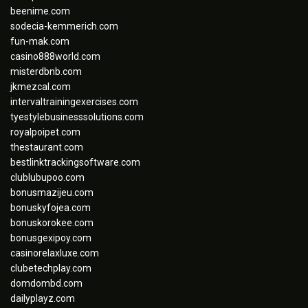
beenime.com
sodecia-kemmerich.com
fun-mak.com
casino888world.com
misterdbnb.com
jkmezcal.com
intervaltrainingexercises.com
tyestylebusinesssolutions.com
royalpoipet.com
thestaurant.com
bestlinktrackingsoftware.com
clublubupoo.com
bonusmazijeu.com
bonuskyfojea.com
bonuskorokee.com
bonusgexipoy.com
casinorelaxluxe.com
clubetechplay.com
domdombd.com
dailyplayz.com