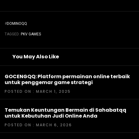
#
DOMINOQQ
TAGGED:
PKV GAMES
You May Also Like
GOCENGQQ: Platform permainan online terbaik
untuk penggemar game strategi
POSTED ON : MARCH 1, 2025
Temukan Keuntungan Bermain di Sahabatqq
untuk Kebutuhan Judi Online Anda
POSTED ON : MARCH 6, 2026