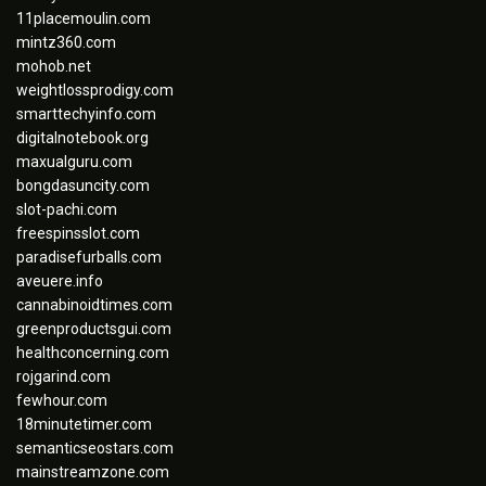
11placemoulin.com
mintz360.com
mohob.net
weightlossprodigy.com
smarttechyinfo.com
digitalnotebook.org
maxualguru.com
bongdasuncity.com
slot-pachi.com
freespinsslot.com
paradisefurballs.com
aveuere.info
cannabinoidtimes.com
greenproductsgui.com
healthconcerning.com
rojgarind.com
fewhour.com
18minutetimer.com
semanticseostars.com
mainstreamzone.com