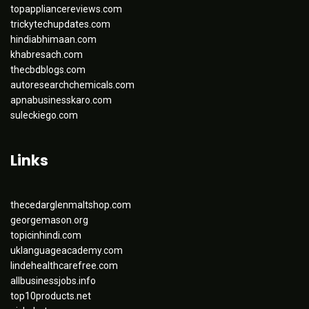
topappliancereviews.com
trickytechupdates.com
hindiabhimaan.com
khabresach.com
thecbdblogs.com
autoresearchchemicals.com
apnabusinesskaro.com
suleckiego.com
Links
thecedarglenmaltshop.com
georgemason.org
topicinhindi.com
uklanguageacademy.com
lindehealthcarefree.com
allbusinessjobs.info
top10products.net