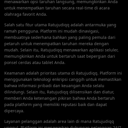
menawarkan opsi taruhan langsung, memungkinkan Anda
untuk menempatkan taruhan secara real-time di acara
olahraga favorit Anda.
Salah satu fitur utama Ratujudiqq adalah antarmuka yang
ramah pengguna. Platform ini mudah dinavigasi,
membuatnya sederhana bahkan yang paling pemula dari
petaruh untuk menempatkan taruhan mereka dengan
mudah. Selain itu, Ratujudiqq menawarkan aplikasi seluler,
memungkinkan Anda untuk bertaruh saat bepergian dari
ponsel cerdas atau tablet Anda.
Keamanan adalah prioritas utama di Ratujudiqq. Platform ini
menggunakan teknologi enkripsi canggih untuk memastikan
bahwa informasi pribadi dan keuangan Anda selalu
dilindungi. Selain itu, Ratujudiqq dilisensikan dan diatur,
memberi Anda ketenangan pikiran bahwa Anda bertaruh
pada platform yang memiliki reputasi baik dan dapat
dipercaya.
Layanan pelanggan adalah area lain di mana Ratujudiqq
unggul. Platform ini menawarkan dukungan pelanggan 24/7,