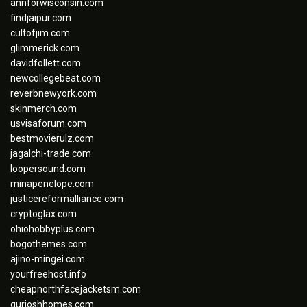
annforwisconsin.com
findjaipur.com
cultofjim.com
glimmerick.com
davidfollett.com
newcollegebeat.com
reverbnewyork.com
skinmerch.com
usvisaforum.com
bestmovierulz.com
jagalchi-trade.com
loopersound.com
minapenelope.com
justicereformalliance.com
cryptoglax.com
ohiohobbyplus.com
bogothemes.com
ajino-mingei.com
yourfreehost.info
cheapnorthfacejacketsm.com
gurjoshhomes.com