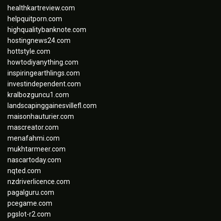
healthkartreview.com
helpquitporn.com
highqualitybanknote.com
hostingnews24.com
hottstyle.com
howtodiyanything.com
inspiringearthlings.com
investindependent.com
kralbozguncu1.com
landscapinggainesvillefl.com
maisonhauturier.com
mascreator.com
menafahmi.com
mukhtarmeer.com
nascartoday.com
nqted.com
nzdriverlicence.com
pagalguru.com
pcegame.com
pgslot-r2.com