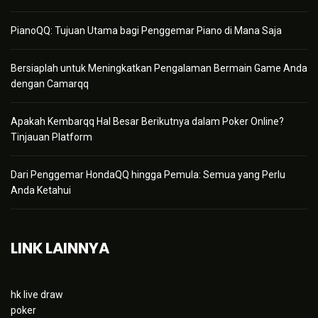
PianoQQ: Tujuan Utama bagi Penggemar Piano di Mana Saja
Bersiaplah untuk Meningkatkan Pengalaman Bermain Game Anda
dengan Camarqq
Apakah Kembarqq Hal Besar Berikutnya dalam Poker Online?
Tinjauan Platform
Dari Penggemar HondaQQ hingga Pemula: Semua yang Perlu
Anda Ketahui
LINK LAINNYA
hk live draw
poker