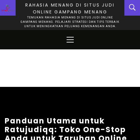
Skip
RAHASIA MENANG DI SITUS JUDI
to
ONLINE GAMPANG MENANG
content
TEMUKAN RAHASIA MENANG DI SITUS JUDI ONLINE
GAMPANG MENANG. PELAJARI STRATEGI DAN TIPS TERBAIK
UNTUK MENINGKATKAN PELUANG KEMENANGAN ANDA.
Primary
Menu
Panduan Utama untuk
Ratujudiqq: Toko One-Stop
Anda untuk Taruhan Online