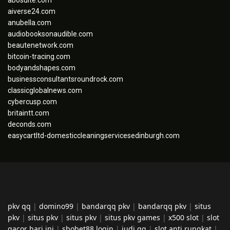
aiverse24.com
anubella.com
audiobooksonaudible.com
beautenetwork.com
bitcoin-tracing.com
bodyandshapes.com
businessconsultantsroundrock.com
classicglobalnews.com
cybercusp.com
britaintt.com
deconds.com
easycartltd-domesticcleaningservicesedinburgh.com
pkv qq
|
domino99
|
bandarqq pkv
|
bandarqq pkv
|
situs
pkv
|
situs pkv
|
situs pkv
|
situs pkv games
|
x500 slot
|
slot
gacor hari ini
|
sbobet88 login
|
judi qq
|
slot anti rungkat
|