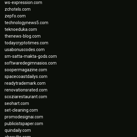
ws-expression.com
zchotels.com
zepfo.com
technologynews5.com
teknoeduka.com
thenews-blog.com
todaycryptotimes.com
usabonuscodes.com
sm-satta-makta-gods.com
softwaredegimnasios.com
soopermagazine.com
spacecoastdailys.com
readytrademark.com
renovationsrated.com
scoziarestaurant.com
seohart.com
set-cleaning.com
promodesignai.com
publicistspaper.com
quindaily.com
abosulte.com