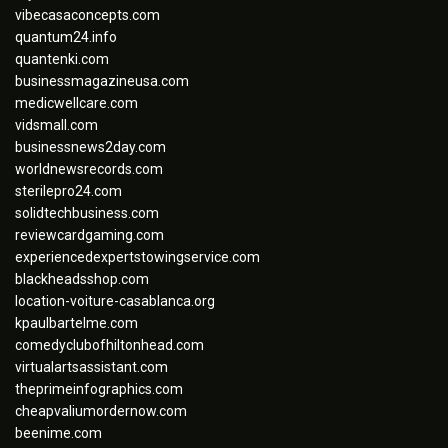
vibecasaconcepts.com
quantum24.info
quantenki.com
businessmagazineusa.com
medicwellcare.com
vidsmall.com
businessnews2day.com
worldnewsrecords.com
sterilepro24.com
solidtechbusiness.com
reviewcardgaming.com
experiencedexpertstowingservice.com
blackheadsshop.com
location-voiture-casablanca.org
kpaulbartelme.com
comedyclubofhiltonhead.com
virtualartsassistant.com
theprimeinfographics.com
cheapvaliumordernow.com
beenime.com