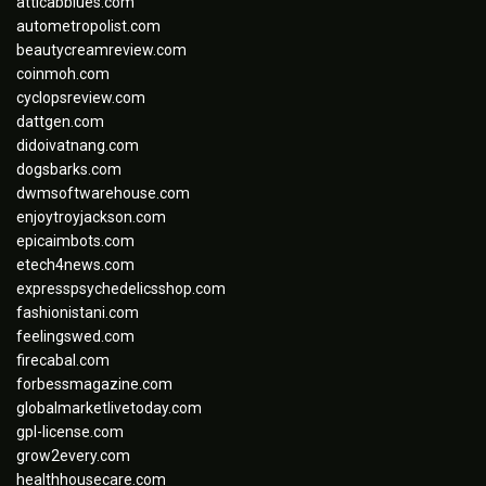
atticabblues.com
autometropolist.com
beautycreamreview.com
coinmoh.com
cyclopsreview.com
dattgen.com
didoivatnang.com
dogsbarks.com
dwmsoftwarehouse.com
enjoytroyjackson.com
epicaimbots.com
etech4news.com
expresspsychedelicsshop.com
fashionistani.com
feelingswed.com
firecabal.com
forbessmagazine.com
globalmarketlivetoday.com
gpl-license.com
grow2every.com
healthhousecare.com