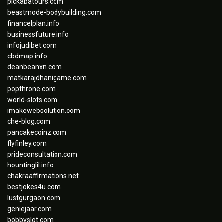
pickabatours.com
beastmode-bodybuilding.com
financelplan.info
businessfuture.info
infojudibet.com
cbdmap.info
deanbeanxn.com
matkarajdhanigame.com
popthrone.com
world-slots.com
imakewebsolution.com
che-blog.com
pancakecoinz.com
flyfinley.com
prideconsultation.com
hountinglil.info
chakraaffirmations.net
bestjokes4u.com
lustgurgaon.com
geniejaar.com
bobbyslot.com