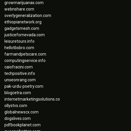
growmarijuanas.com
webnshare.com
overlygeneralization.com
ethiopianetwork.org
gadgetsmesh.com
justicefornevada.com
leisuretours.info
hellotbsbro.com
farmandpetscare.com
computingservice.info
caiofracini.com
techpositive.info
unseonrang.com
pak-urdu-poetry.com
blogcetra.com
internetmarketingsolutions.co
ollystvs.com
globalnewscx.com
dogslives.com
pdfbookplanet.com