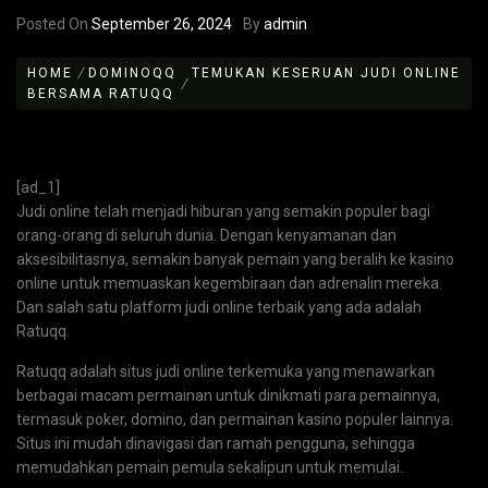
Posted On
September 26, 2024
By
admin
HOME
DOMINOQQ
TEMUKAN KESERUAN JUDI ONLINE
BERSAMA RATUQQ
[ad_1]
Judi online telah menjadi hiburan yang semakin populer bagi
orang-orang di seluruh dunia. Dengan kenyamanan dan
aksesibilitasnya, semakin banyak pemain yang beralih ke kasino
online untuk memuaskan kegembiraan dan adrenalin mereka.
Dan salah satu platform judi online terbaik yang ada adalah
Ratuqq.
Ratuqq adalah situs judi online terkemuka yang menawarkan
berbagai macam permainan untuk dinikmati para pemainnya,
termasuk poker, domino, dan permainan kasino populer lainnya.
Situs ini mudah dinavigasi dan ramah pengguna, sehingga
memudahkan pemain pemula sekalipun untuk memulai.