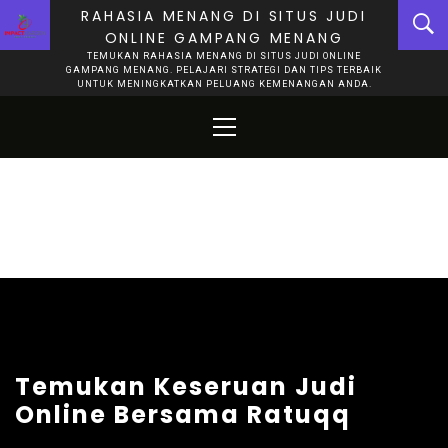
Skip
RAHASIA MENANG DI SITUS JUDI
to
ONLINE GAMPANG MENANG
content
TEMUKAN RAHASIA MENANG DI SITUS JUDI ONLINE
GAMPANG MENANG. PELAJARI STRATEGI DAN TIPS TERBAIK
UNTUK MENINGKATKAN PELUANG KEMENANGAN ANDA.
Primary
Menu
Temukan Keseruan Judi
Online Bersama Ratuqq