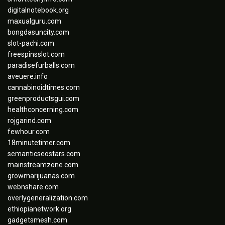
digitalnotebook.org
maxualguru.com
bongdasuncity.com
slot-pachi.com
freespinsslot.com
paradisefurballs.com
aveuere.info
cannabinoidtimes.com
greenproductsgui.com
healthconcerning.com
rojgarind.com
fewhour.com
18minutetimer.com
semanticseostars.com
mainstreamzone.com
growmarijuanas.com
webnshare.com
overlygeneralization.com
ethiopianetwork.org
gadgetsmesh.com