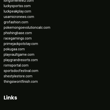
longtimenewz.com
luckysportss.com
luckpeakplay.com
usamicronews.com
grofashion.com
pokemongoevolutioncalc.com
phishingbase.com
racegamings.com
primejackpotstay.com
pokugaa.com
playvaultgame.com
playgrandresorts.com
romsportal.com
sportsdocfestival.com
shestylestore.com
thingsiwontfinish.com
Links