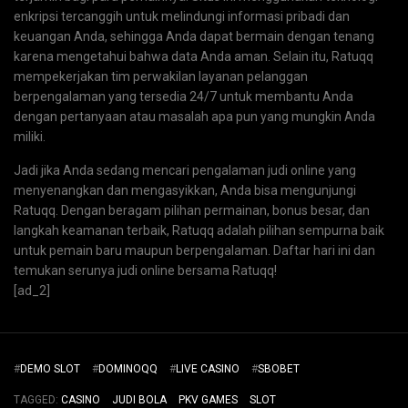
enkripsi tercanggih untuk melindungi informasi pribadi dan
keuangan Anda, sehingga Anda dapat bermain dengan tenang
karena mengetahui bahwa data Anda aman. Selain itu, Ratuqq
mempekerjakan tim perwakilan layanan pelanggan
berpengalaman yang tersedia 24/7 untuk membantu Anda
dengan pertanyaan atau masalah apa pun yang mungkin Anda
miliki.
Jadi jika Anda sedang mencari pengalaman judi online yang
menyenangkan dan mengasyikkan, Anda bisa mengunjungi
Ratuqq. Dengan beragam pilihan permainan, bonus besar, dan
langkah keamanan terbaik, Ratuqq adalah pilihan sempurna baik
untuk pemain baru maupun berpengalaman. Daftar hari ini dan
temukan serunya judi online bersama Ratuqq!
[ad_2]
#
DEMO SLOT
#
DOMINOQQ
#
LIVE CASINO
#
SBOBET
TAGGED:
CASINO
JUDI BOLA
PKV GAMES
SLOT