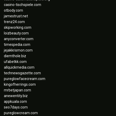
casino-tischspiele.com
otbody.com
jamestrust.net
trenz24.com
skipworking.com
loizbeauty.com
anyconverter.com
timespedia.com
jejakkrismon.com
diemthole.biz
ufabetkk.com
allquickmedia.com
technewsgazette.com
pureglowfacecream.com
kingofherrings.com
mrbetjapan.com
anewentity.biz
appkuala.com
seo7days.com
pureglowcream.com