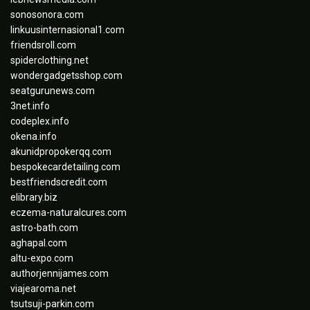
sonosonora.com
linkuusinternasional1.com
friendsroll.com
spiderclothing.net
wondergadgetsshop.com
seatgurunews.com
3net.info
codeplex.info
okena.info
akunidpropokerqq.com
bespokecardetailing.com
bestfriendscredit.com
elibrary.biz
eczema-naturalcures.com
astro-bath.com
aghapal.com
altu-expo.com
authorjennijames.com
viajearoma.net
tsutsuji-parkin.com