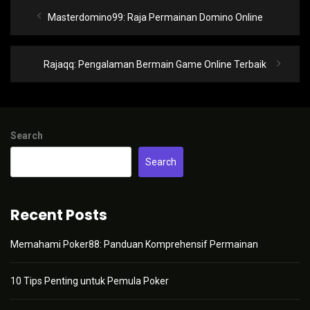
Post
Previous
Masterdomino99: Raja Permainan Domino Online
navigation
post:
Next
Rajaqq: Pengalaman Bermain Game Online Terbaik
post:
Search
Search
Recent Posts
Memahami Poker88: Panduan Komprehensif Permainan
10 Tips Penting untuk Pemula Poker