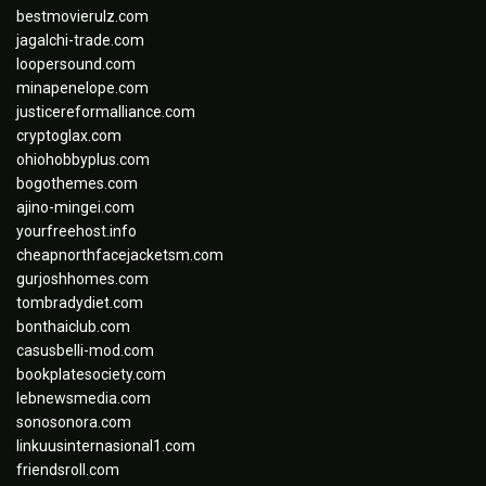
bestmovierulz.com
jagalchi-trade.com
loopersound.com
minapenelope.com
justicereformalliance.com
cryptoglax.com
ohiohobbyplus.com
bogothemes.com
ajino-mingei.com
yourfreehost.info
cheapnorthfacejacketsm.com
gurjoshhomes.com
tombradydiet.com
bonthaiclub.com
casusbelli-mod.com
bookplatesociety.com
lebnewsmedia.com
sonosonora.com
linkuusinternasional1.com
friendsroll.com