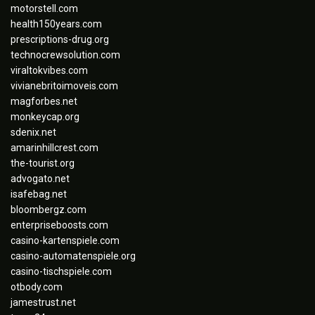
motorstell.com
health150years.com
prescriptions-drug.org
technocrewsolution.com
viraltokvibes.com
vivianebritoimoveis.com
magforbes.net
monkeycap.org
sdenix.net
amarinhillcrest.com
the-tourist.org
advogato.net
isafebag.net
bloombergz.com
enterpriseboosts.com
casino-kartenspiele.com
casino-automatenspiele.org
casino-tischspiele.com
otbody.com
jamestrust.net