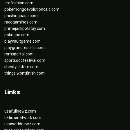
grofashion.com
pokemongoevolutioncalc.com
phishingbase.com
racegamings.com
primejackpotstay.com
pokugaa.com
playvaultgame.com
playgrandresorts.com
romsportal.com
sportsdocfestival.com
shestylestore.com
thingsiwontfinish.com
Links
usafullnewz.com
uktimenetwork.com
usaworldnewz.com