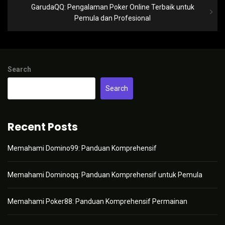
Next
GarudaQQ: Pengalaman Poker Online Terbaik untuk
post:
Pemula dan Profesional
Search
Search
Recent Posts
Memahami Domino99: Panduan Komprehensif
Memahami Dominoqq: Panduan Komprehensif untuk Pemula
Memahami Poker88: Panduan Komprehensif Permainan