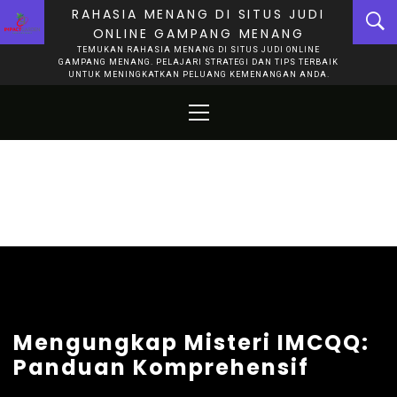
Skip
RAHASIA MENANG DI SITUS JUDI
to
ONLINE GAMPANG MENANG
content
TEMUKAN RAHASIA MENANG DI SITUS JUDI ONLINE
GAMPANG MENANG. PELAJARI STRATEGI DAN TIPS TERBAIK
UNTUK MENINGKATKAN PELUANG KEMENANGAN ANDA.
Primary
Menu
Mengungkap Misteri IMCQQ:
Panduan Komprehensif