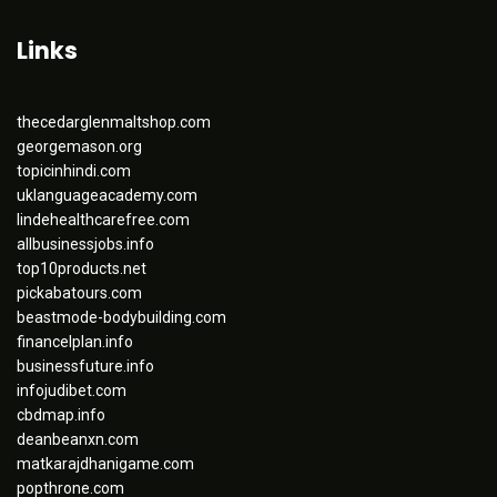
Links
thecedarglenmaltshop.com
georgemason.org
topicinhindi.com
uklanguageacademy.com
lindehealthcarefree.com
allbusinessjobs.info
top10products.net
pickabatours.com
beastmode-bodybuilding.com
financelplan.info
businessfuture.info
infojudibet.com
cbdmap.info
deanbeanxn.com
matkarajdhanigame.com
popthrone.com