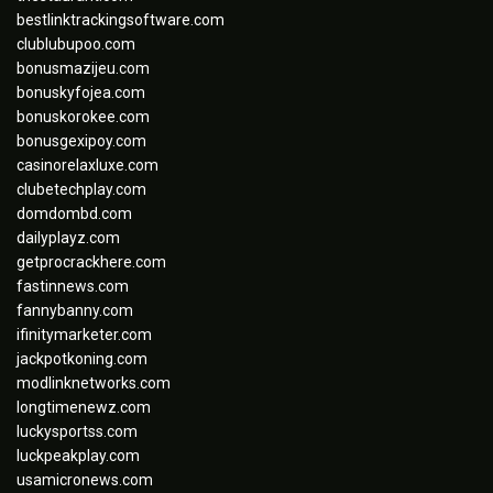
bestlinktrackingsoftware.com
clublubupoo.com
bonusmazijeu.com
bonuskyfojea.com
bonuskorokee.com
bonusgexipoy.com
casinorelaxluxe.com
clubetechplay.com
domdombd.com
dailyplayz.com
getprocrackhere.com
fastinnews.com
fannybanny.com
ifinitymarketer.com
jackpotkoning.com
modlinknetworks.com
longtimenewz.com
luckysportss.com
luckpeakplay.com
usamicronews.com