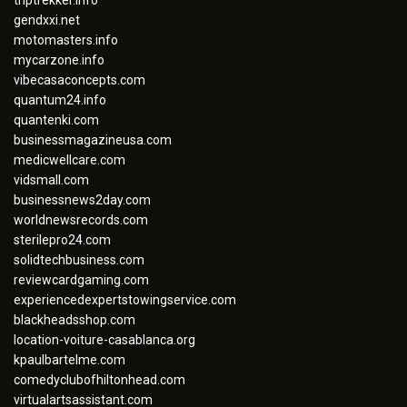
triptrekker.info
gendxxi.net
motomasters.info
mycarzone.info
vibecasaconcepts.com
quantum24.info
quantenki.com
businessmagazineusa.com
medicwellcare.com
vidsmall.com
businessnews2day.com
worldnewsrecords.com
sterilepro24.com
solidtechbusiness.com
reviewcardgaming.com
experiencedexpertstowingservice.com
blackheadsshop.com
location-voiture-casablanca.org
kpaulbartelme.com
comedyclubofhiltonhead.com
virtualartsassistant.com