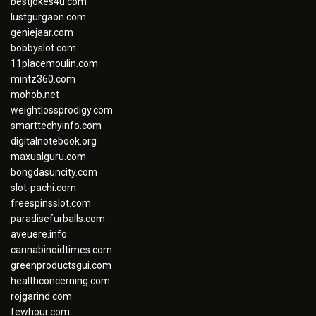
bestjokes4u.com
lustgurgaon.com
geniejaar.com
bobbyslot.com
11placemoulin.com
mintz360.com
mohob.net
weightlossprodigy.com
smarttechyinfo.com
digitalnotebook.org
maxualguru.com
bongdasuncity.com
slot-pachi.com
freespinsslot.com
paradisefurballs.com
aveuere.info
cannabinoidtimes.com
greenproductsgui.com
healthconcerning.com
rojgarind.com
fewhour.com