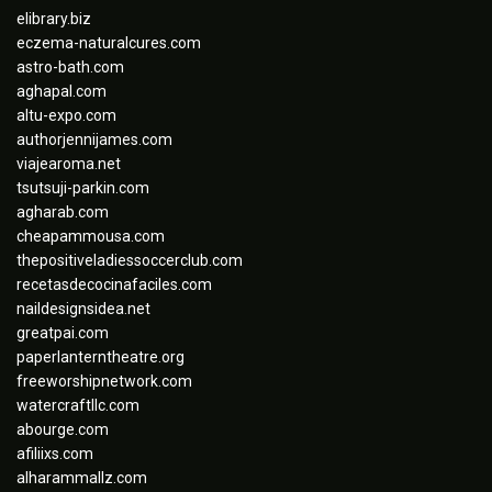
elibrary.biz
eczema-naturalcures.com
astro-bath.com
aghapal.com
altu-expo.com
authorjennijames.com
viajearoma.net
tsutsuji-parkin.com
agharab.com
cheapammousa.com
thepositiveladiessoccerclub.com
recetasdecocinafaciles.com
naildesignsidea.net
greatpai.com
paperlanterntheatre.org
freeworshipnetwork.com
watercraftllc.com
abourge.com
afiliixs.com
alharammallz.com