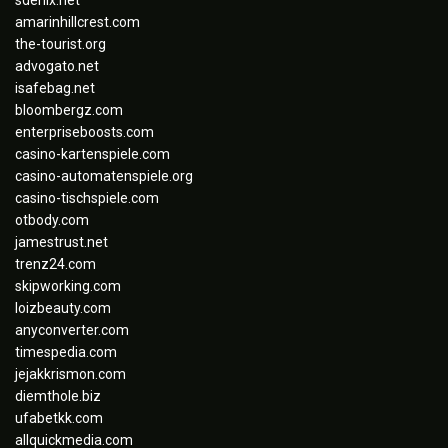
sdenix.net
amarinhillcrest.com
the-tourist.org
advogato.net
isafebag.net
bloombergz.com
enterpriseboosts.com
casino-kartenspiele.com
casino-automatenspiele.org
casino-tischspiele.com
otbody.com
jamestrust.net
trenz24.com
skipworking.com
loizbeauty.com
anyconverter.com
timespedia.com
jejakkrismon.com
diemthole.biz
ufabetkk.com
allquickmedia.com