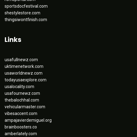
sportsdocfestival.com
shestylestore.com
thingsiwontfinish.com
Links
usafullnewz.com
uktimenetwork.com
usaworldnewz.com
todayusaexplore.com
usalocality.com
usafournewz.com
thebalochhal.com
vehicularmaster.com
vibesaccent.com
ampajavierdemiguel.org
brainboosters.co
amberlately.com