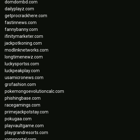
domdombd.com
dailyplayz.com
getprocrackhere.com
fastinnews.com
fannybanny.com
ifinitymarketer.com
jackpotkoning.com
modlinknetworks.com
longtimenewz.com
luckysportss.com
luckpeakplay.com
usamicronews.com
grofashion.com
pokemongoevolutioncalc.com
phishingbase.com
racegamings.com
primejackpotstay.com
pokugaa.com
playvaultgame.com
playgrandresorts.com
romsportal.com