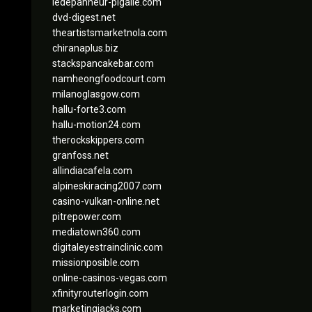
ledepanneur-pigalle.com
dvd-digest.net
theartistsmarketnola.com
chiranaplus.biz
stackspancakebar.com
namheongfoodcourt.com
milanoglasgow.com
hallu-forte3.com
hallu-motion24.com
therockskippers.com
granfoss.net
allindiacafela.com
alpineskiracing2007.com
casino-vulkan-online.net
pitrepower.com
mediatown360.com
digitaleyestrainclinic.com
missionposible.com
online-casinos-vegas.com
xfinityrouterlogin.com
marketingjacks.com