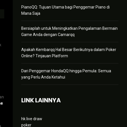
PianoQQ: Tujuan Utama bagi Penggemar Piano di
Mana Saja
Bersiaplah untuk Meningkatkan Pengalaman Bermain
Game Anda dengan Camarqq
k
Apakah Kembarqq Hal Besar Berikutnya dalam Poker
Online? Tinjauan Platform
Dari Penggemar HondaQQ hingga Pemula: Semua
yang Perlu Anda Ketahui
an
LINK LAINNYA
ne
hk live draw
poker
a