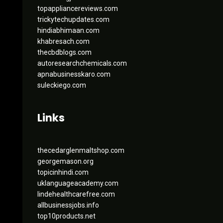
topappliancereviews.com
trickytechupdates.com
hindiabhimaan.com
khabresach.com
thecbdblogs.com
autoresearchchemicals.com
apnabusinesskaro.com
suleckiego.com
Links
thecedarglenmaltshop.com
georgemason.org
topicinhindi.com
uklanguageacademy.com
lindehealthcarefree.com
allbusinessjobs.info
top10products.net