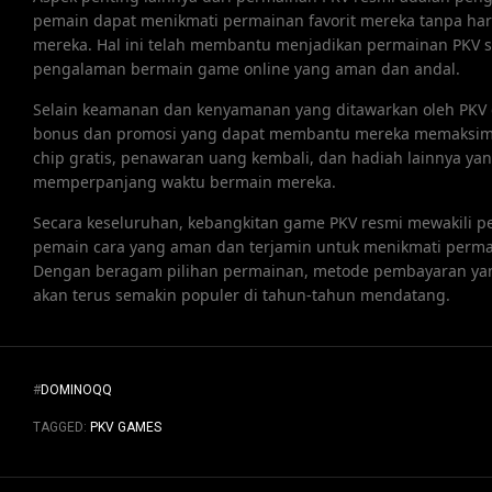
pemain dapat menikmati permainan favorit mereka tanpa har
mereka. Hal ini telah membantu menjadikan permainan PKV s
pengalaman bermain game online yang aman dan andal.
Selain keamanan dan kenyamanan yang ditawarkan oleh PKV
bonus dan promosi yang dapat membantu mereka memaksima
chip gratis, penawaran uang kembali, dan hadiah lainnya
memperpanjang waktu bermain mereka.
Secara keseluruhan, kebangkitan game PKV resmi mewakili 
pemain cara yang aman dan terjamin untuk menikmati perma
Dengan beragam pilihan permainan, metode pembayaran yang
akan terus semakin populer di tahun-tahun mendatang.
#
DOMINOQQ
TAGGED:
PKV GAMES