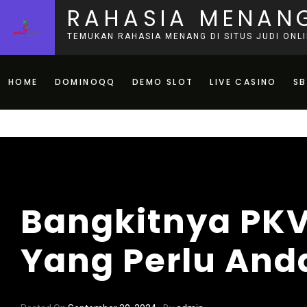
RAHASIA MENANG
TEMUKAN RAHASIA MENANG DI SITUS JUDI ONL
Skip
to
HOME
DOMINOQQ
DEMO SLOT
LIVE CASINO
S
content
Bangkitnya PK
Yang Perlu And