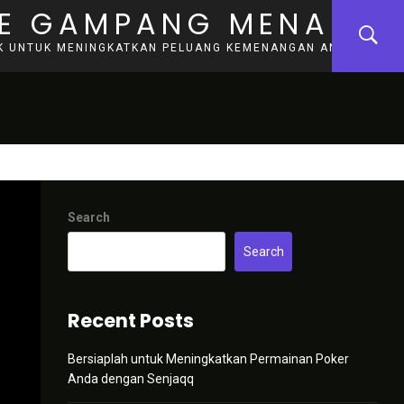
INE GAMPANG MENANG
AIK UNTUK MENINGKATKAN PELUANG KEMENANGAN ANDA.
Search
Search
Recent Posts
Bersiaplah untuk Meningkatkan Permainan Poker
Anda dengan Senjaqq