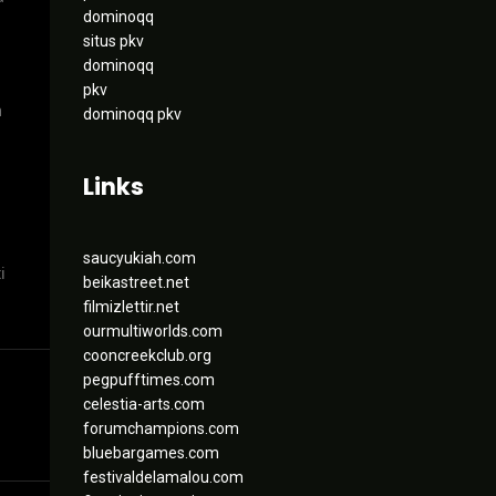
dominoqq
situs pkv
dominoqq
pkv
m
dominoqq pkv
Links
saucyukiah.com
i
beikastreet.net
filmizlettir.net
ourmultiworlds.com
cooncreekclub.org
pegpufftimes.com
celestia-arts.com
forumchampions.com
bluebargames.com
festivaldelamalou.com