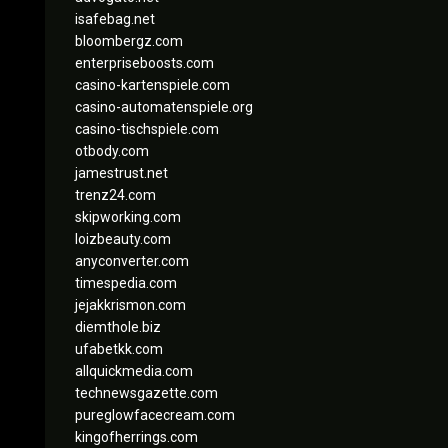
isafebag.net
bloombergz.com
enterpriseboosts.com
casino-kartenspiele.com
casino-automatenspiele.org
casino-tischspiele.com
otbody.com
jamestrust.net
trenz24.com
skipworking.com
loizbeauty.com
anyconverter.com
timespedia.com
jejakkrismon.com
diemthole.biz
ufabetkk.com
allquickmedia.com
technewsgazette.com
pureglowfacecream.com
kingofherrings.com