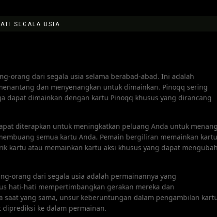
ATI SEGALA USIA
ang-orang dari segala usia selama berabad-abad. Ini adalah
 menantang dan menyenangkan untuk dimainkan. Pinoqq sering
uga dapat dimainkan dengan kartu Pinoqq khusus yang dirancang
dapat diterapkan untuk meningkatkan peluang Anda untuk menang
 membuang semua kartu Anda. Pemain bergiliran memainkan kart
rik kartu atau memainkan kartu aksi khusus yang dapat menguba
ang-orang dari segala usia adalah permainannya yang
us hati-hati mempertimbangkan gerakan mereka dan
ada saat yang sama, unsur keberuntungan dalam pengambilan kart
diprediksi ke dalam permainan.