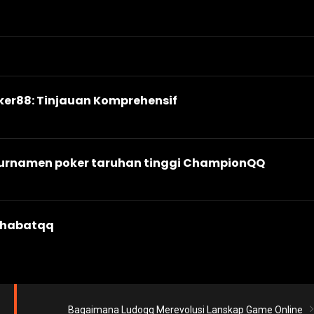
er88: Tinjauan Komprehensif
urnamen poker taruhan tinggi ChampionQQ
ahabatqq
Next
Bagaimana Ludoqq Merevolusi Lanskap Game Online