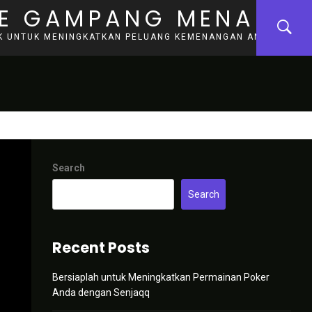
INE GAMPANG MENANG
AIK UNTUK MENINGKATKAN PELUANG KEMENANGAN ANDA.
Search
Search
Recent Posts
Bersiaplah untuk Meningkatkan Permainan Poker
Anda dengan Senjaqq