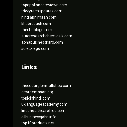
topappliancereviews.com
trickytechupdates.com
hindiabhimaan.com
khabresach.com
thecbdblogs.com
autoresearchchemicals.com
apnabusinesskaro.com
suleckiego.com
Links
thecedarglenmaltshop.com
georgemason.org
topicinhindi.com
uklanguageacademy.com
lindehealthcarefree.com
allbusinessjobs.info
top10products.net