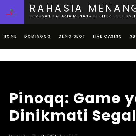
RAHASIA MENANG
TEMUKAN RAHASIA MENANG DI SITUS JUDI ONL
Skip
to
HOME
DOMINOQQ
DEMO SLOT
LIVE CASINO
S
content
Pinoqq: Game 
Dinikmati Segal