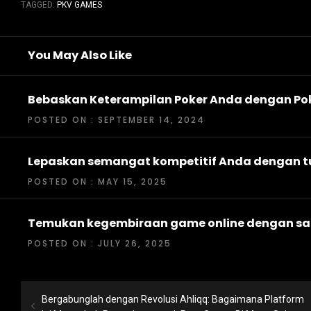
TAGGED:
PKV GAMES
You May Also Like
Bebaskan Keterampilan Poker Anda dengan Pok
POSTED ON : SEPTEMBER 14, 2024
Lepaskan semangat kompetitif Anda dengan t
POSTED ON : MAY 15, 2025
Temukan kegembiraan game online dengan s
POSTED ON : JULY 26, 2025
Post
Previous
Bergabunglah dengan Revolusi Ahliqq: Bagaimana Platform
navigation