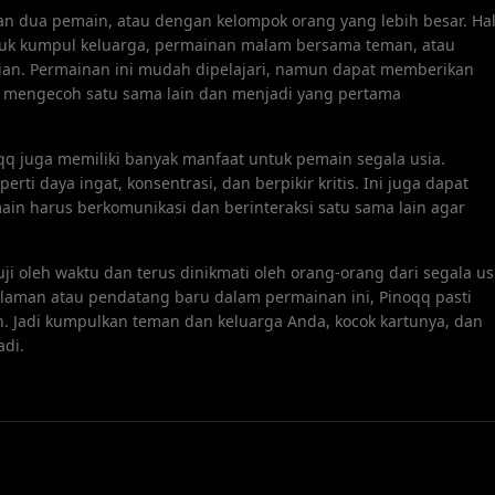
n dua pemain, atau dengan kelompok orang yang lebih besar. Ha
uk kumpul keluarga, permainan malam bersama teman, atau
ian. Permainan ini mudah dipelajari, namun dapat memberikan
k mengecoh satu sama lain dan menjadi yang pertama
 juga memiliki banyak manfaat untuk pemain segala usia.
ti daya ingat, konsentrasi, dan berpikir kritis. Ini juga dapat
n harus berkomunikasi dan berinteraksi satu sama lain agar
i oleh waktu dan terus dinikmati oleh orang-orang dari segala us
alaman atau pendatang baru dalam permainan ini, Pinoqq pasti
 Jadi kumpulkan teman dan keluarga Anda, kocok kartunya, dan
di.