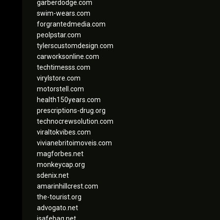
garberdodge.com
swim-wears.com
forgrantedmedia.com
peolpstar.com
tylerscustomdesign.com
carworksonline.com
techtimesss.com
virylstore.com
motorstell.com
health150years.com
prescriptions-drug.org
technocrewsolution.com
viraltokvibes.com
vivianebritoimoveis.com
magforbes.net
monkeycap.org
sdenix.net
amarinhillcrest.com
the-tourist.org
advogato.net
isafebag.net