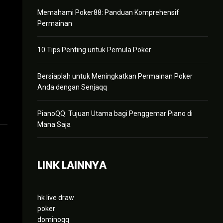
Memahami Poker88: Panduan Komprehensif
Permainan
10 Tips Penting untuk Pemula Poker
Bersiaplah untuk Meningkatkan Permainan Poker
Anda dengan Senjaqq
PianoQQ: Tujuan Utama bagi Penggemar Piano di
Mana Saja
LINK LAINNYA
hk live draw
poker
dominoqq