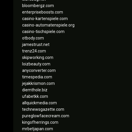
bloombergz.com
enterpriseboosts.com
casino-kartenspiele.com
casino-automatenspiele.org
casino-tischspiele.com
otbody.com
jamestrust.net
trenz24.com
skipworking.com
loizbeauty.com
anyconverter.com
timespedia.com
jejakkrismon.com
diemthole.biz
ufabetkk.com
allquickmedia.com
technewsgazette.com
pureglowfacecream.com
kingofherrings.com
mrbetjapan.com