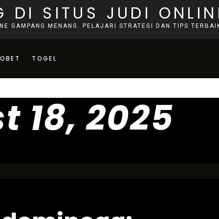
 DI SITUS JUDI ONL
INE GAMPANG MENANG. PELAJARI STRATEGI DAN TIPS TERB
BOBET
TOGEL
t 18, 2025