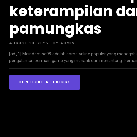
keterampilan dan
pamungkas
AUGUST 18, 2025
BY
ADMIN
[ad_1] Maindomino99 adalah game online populer yang menggabu
pengalaman bermain game yang menarik dan menantang. Pemai
CONTINUE READING