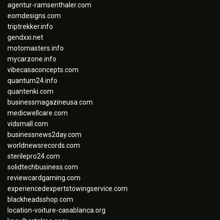
agentur-ramsenthaler.com
eomdesigns.com
triptrekker.info
gendxxi.net
motomasters.info
mycarzone.info
vibecasaconcepts.com
quantum24.info
quantenki.com
businessmagazineusa.com
medicwellcare.com
vidsmall.com
businessnews2day.com
worldnewsrecords.com
sterilepro24.com
solidtechbusiness.com
reviewcardgaming.com
experiencedexpertstowingservice.com
blackheadsshop.com
location-voiture-casablanca.org