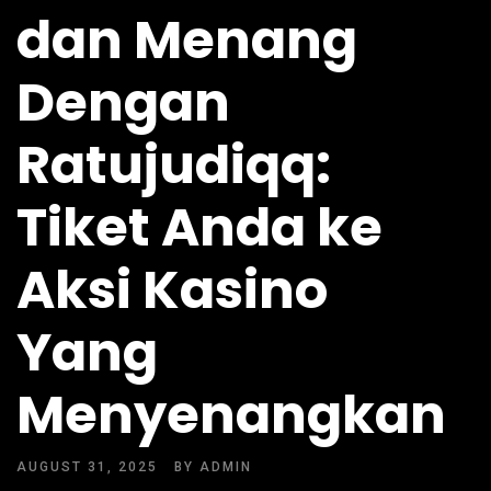
dan Menang
Dengan
Ratujudiqq:
Tiket Anda ke
Aksi Kasino
Yang
Menyenangkan
AUGUST 31, 2025
BY
ADMIN