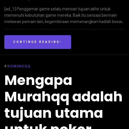
[ad_1] Penggemar game selalu mencari tujuan akhir untuk
memenuhi kebutuhan game mereka. Baik itu sensasi bermain
melawan pemain lain, kegembiraan memenangkan hadiah besar,
CONTINUE READING
#
DOMINOQQ
Mengapa
Murahqq adalah
tujuan utama