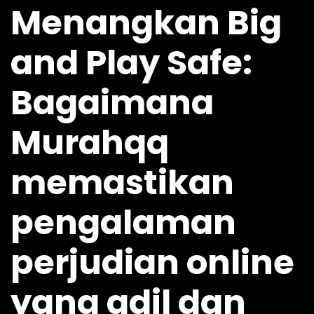
Menangkan Big
and Play Safe:
Bagaimana
Murahqq
memastikan
pengalaman
perjudian online
yang adil dan