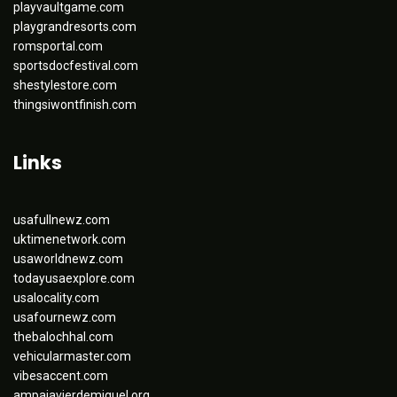
playvaultgame.com
playgrandresorts.com
romsportal.com
sportsdocfestival.com
shestylestore.com
thingsiwontfinish.com
Links
usafullnewz.com
uktimenetwork.com
usaworldnewz.com
todayusaexplore.com
usalocality.com
usafournewz.com
thebalochhal.com
vehicularmaster.com
vibesaccent.com
ampajavierdemiguel.org