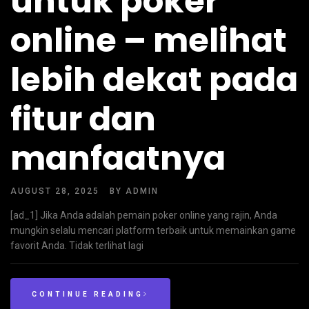
untuk poker
online – melihat
lebih dekat pada
fitur dan
manfaatnya
AUGUST 28, 2025
BY
ADMIN
[ad_1] Jika Anda adalah pemain poker online yang rajin, Anda
mungkin selalu mencari platform terbaik untuk memainkan game
favorit Anda. Tidak terlihat lagi
CONTINUE READING