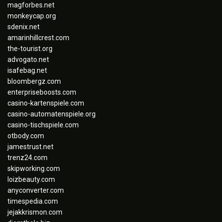
magforbes.net
monkeycap.org
sdenix.net
amarinhillcrest.com
the-tourist.org
advogato.net
isafebag.net
bloombergz.com
enterpriseboosts.com
casino-kartenspiele.com
casino-automatenspiele.org
casino-tischspiele.com
otbody.com
jamestrust.net
trenz24.com
skipworking.com
loizbeauty.com
anyconverter.com
timespedia.com
jejakkrismon.com