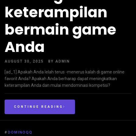
keterampilan
bermain game
Anda
AUGUST 30, 2025
BY
ADMIN
[ad_1] Apakah Anda lelah terus -menerus kalah di game online
favorit Anda? Apakah Anda berharap dapat meningkatkan
keterampilan Anda dan mulai mendominasi kompetisi?
CONTINUE READING
#
DOMINOQQ