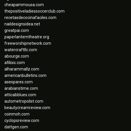
cheapammousa.com
thepositiveladiessoccerclub.com
recetasdecocinafaciles.com
naildesignsidea.net
greatpai.com
paperlanterntheatre.org
freeworshipnetwork.com
watercraftllc.com
abourge.com
afiliixs.com
alharammallz.com
americanbulletins.com
asespares.com
arabianstime.com
atticabblues.com
autometropolist.com
beautycreamreview.com
coinmoh.com
cyclopsreview.com
dattgen.com