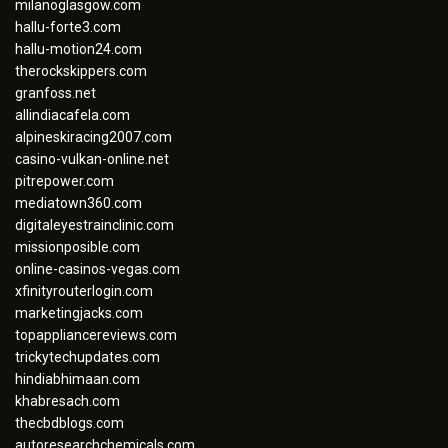
milanoglasgow.com
hallu-forte3.com
hallu-motion24.com
therockskippers.com
granfoss.net
allindiacafela.com
alpineskiracing2007.com
casino-vulkan-online.net
pitrepower.com
mediatown360.com
digitaleyestrainclinic.com
missionposible.com
online-casinos-vegas.com
xfinityrouterlogin.com
marketingjacks.com
topappliancereviews.com
trickytechupdates.com
hindiabhimaan.com
khabresach.com
thecbdblogs.com
autoresearchchemicals.com