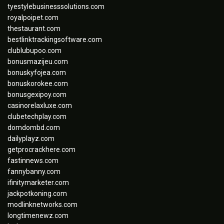
tyestylebusinesssolutions.com
royalpoipet.com
thestaurant.com
bestlinktrackingsoftware.com
clublubupoo.com
bonusmazijeu.com
bonuskyfojea.com
bonuskorokee.com
bonusgexipoy.com
casinorelaxluxe.com
clubetechplay.com
domdombd.com
dailyplayz.com
getprocrackhere.com
fastinnews.com
fannybanny.com
ifinitymarketer.com
jackpotkoning.com
modlinknetworks.com
longtimenewz.com