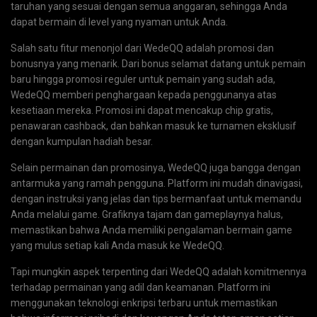
taruhan yang sesuai dengan semua anggaran, sehingga Anda
dapat bermain di level yang nyaman untuk Anda.
Salah satu fitur menonjol dari WedeQQ adalah promosi dan
bonusnya yang menarik. Dari bonus selamat datang untuk pemain
baru hingga promosi reguler untuk pemain yang sudah ada,
WedeQQ memberi penghargaan kepada penggunanya atas
kesetiaan mereka. Promosi ini dapat mencakup chip gratis,
penawaran cashback, dan bahkan masuk ke turnamen eksklusif
dengan kumpulan hadiah besar.
Selain permainan dan promosinya, WedeQQ juga bangga dengan
antarmuka yang ramah pengguna. Platform ini mudah dinavigasi,
dengan instruksi yang jelas dan tips bermanfaat untuk memandu
Anda melalui game. Grafiknya tajam dan gameplaynya halus,
memastikan bahwa Anda memiliki pengalaman bermain game
yang mulus setiap kali Anda masuk ke WedeQQ.
Tapi mungkin aspek terpenting dari WedeQQ adalah komitmennya
terhadap permainan yang adil dan keamanan. Platform ini
menggunakan teknologi enkripsi terbaru untuk memastikan