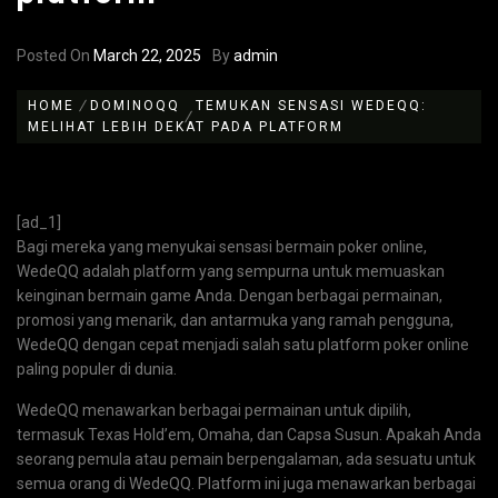
Posted On
March 22, 2025
By
admin
HOME
DOMINOQQ
TEMUKAN SENSASI WEDEQQ:
MELIHAT LEBIH DEKAT PADA PLATFORM
[ad_1]
Bagi mereka yang menyukai sensasi bermain poker online,
WedeQQ adalah platform yang sempurna untuk memuaskan
keinginan bermain game Anda. Dengan berbagai permainan,
promosi yang menarik, dan antarmuka yang ramah pengguna,
WedeQQ dengan cepat menjadi salah satu platform poker online
paling populer di dunia.
WedeQQ menawarkan berbagai permainan untuk dipilih,
termasuk Texas Hold’em, Omaha, dan Capsa Susun. Apakah Anda
seorang pemula atau pemain berpengalaman, ada sesuatu untuk
semua orang di WedeQQ. Platform ini juga menawarkan berbagai