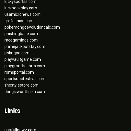
luckysportss.com
luckpeakplay.com
usamicronews.com
grofashion.com
pokemongoevolutioncalc.com
phishingbase.com
racegamings.com
primejackpotstay.com
pokugaa.com
playvaultgame.com
playgrandresorts.com
romsportal.com
sportsdocfestival.com
shestylestore.com
thingsiwontfinish.com
Links
usafullnewz.com