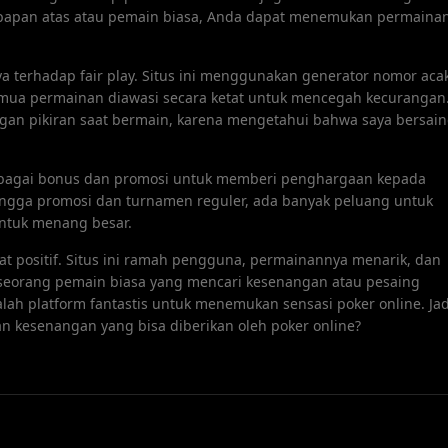
 papan atas atau pemain biasa, Anda dapat menemukan permaina
a terhadap fair play. Situs ini menggunakan generator nomor aca
emua permainan diawasi secara ketat untuk mencegah kecurangan
angan pikiran saat bermain, karena mengetahui bahwa saya bersai
rbagai bonus dan promosi untuk memberi penghargaan kepada
ingga promosi dan turnamen reguler, ada banyak peluang untuk
ntuk menang besar.
 positif. Situs ini ramah pengguna, permainannya menarik, dan
eorang pemain biasa yang mencari kesenangan atau pesaing
ah platform fantastis untuk menemukan sensasi poker online. Jad
n kesenangan yang bisa diberikan oleh poker online?