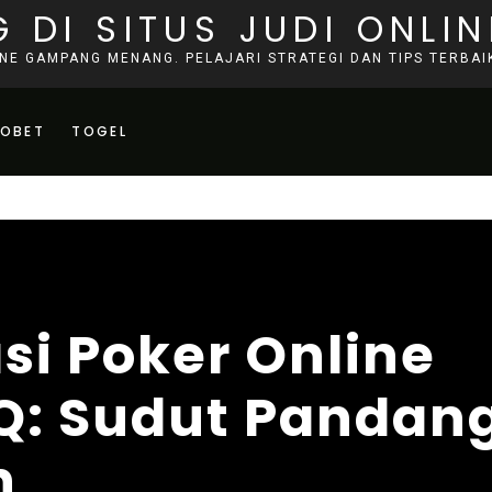
 DI SITUS JUDI ONL
INE GAMPANG MENANG. PELAJARI STRATEGI DAN TIPS TERB
BOBET
TOGEL
i Poker Online
Q: Sudut Pandan
n