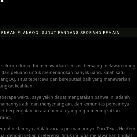
 DENGAN ELANGQQ: SUDUT PANDANG SEORANG PEMAIN
di seluruh dunia. Ini menawarkan sensasi bersaing melawan orang
, dan peluang untuk memenangkan banyak uang. Salah satu
ElangQQ, situs tepercaya dan bereputasi baik yang menawarkan
ngkat keahlian.
erapa waktu, saya yakin dapat mengatakan bahwa ini adalah
ermainannya adil dan menyenangkan, dan komunitas pemainnya
ker berpengalaman atau pemula yang ingin meningkatkan
rang.
online lainnya adalah variasi permainannya. Dari Texas Hold’em
i dengan setiap preferensi. Situs ini juga menawarkan tingkat