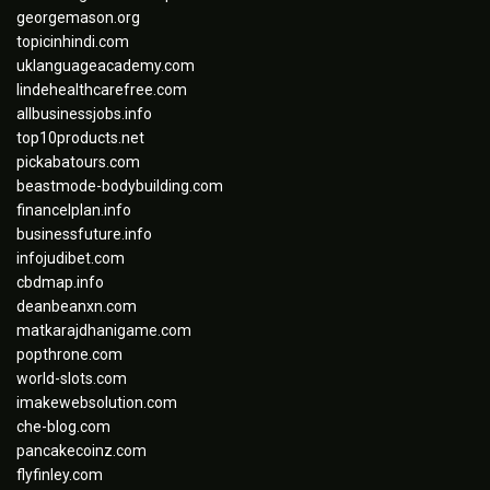
georgemason.org
topicinhindi.com
uklanguageacademy.com
lindehealthcarefree.com
allbusinessjobs.info
top10products.net
pickabatours.com
beastmode-bodybuilding.com
financelplan.info
businessfuture.info
infojudibet.com
cbdmap.info
deanbeanxn.com
matkarajdhanigame.com
popthrone.com
world-slots.com
imakewebsolution.com
che-blog.com
pancakecoinz.com
flyfinley.com