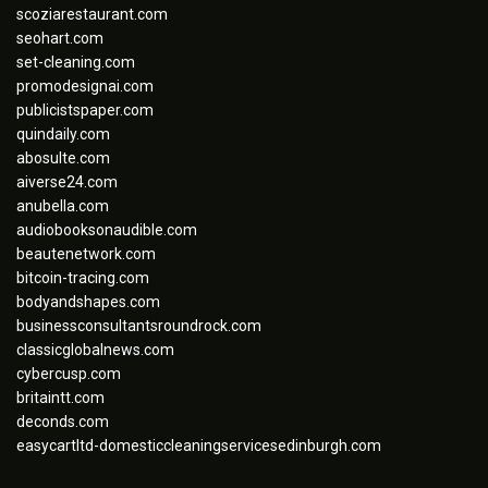
scoziarestaurant.com
seohart.com
set-cleaning.com
promodesignai.com
publicistspaper.com
quindaily.com
abosulte.com
aiverse24.com
anubella.com
audiobooksonaudible.com
beautenetwork.com
bitcoin-tracing.com
bodyandshapes.com
businessconsultantsroundrock.com
classicglobalnews.com
cybercusp.com
britaintt.com
deconds.com
easycartltd-domesticcleaningservicesedinburgh.com