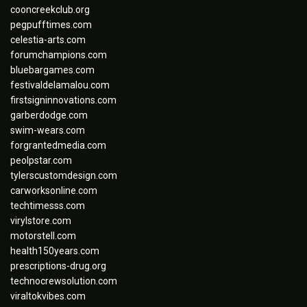
cooncreekclub.org
pegpufftimes.com
celestia-arts.com
forumchampions.com
bluebargames.com
festivaldelamalou.com
firstsigninnovations.com
garberdodge.com
swim-wears.com
forgrantedmedia.com
peolpstar.com
tylerscustomdesign.com
carworksonline.com
techtimesss.com
virylstore.com
motorstell.com
health150years.com
prescriptions-drug.org
technocrewsolution.com
viraltokvibes.com