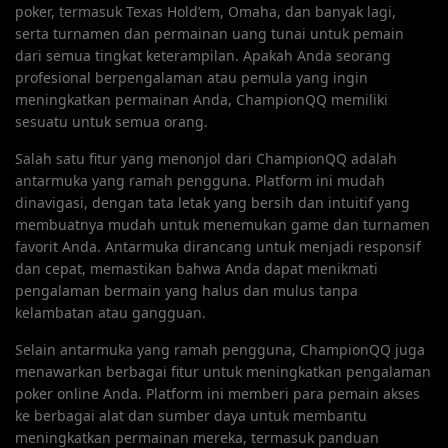
poker, termasuk Texas Hold’em, Omaha, dan banyak lagi,
serta turnamen dan permainan uang tunai untuk pemain
dari semua tingkat keterampilan. Apakah Anda seorang
profesional berpengalaman atau pemula yang ingin
meningkatkan permainan Anda, ChampionQQ memiliki
sesuatu untuk semua orang.
Salah satu fitur yang menonjol dari ChampionQQ adalah
antarmuka yang ramah pengguna. Platform ini mudah
dinavigasi, dengan tata letak yang bersih dan intuitif yang
membuatnya mudah untuk menemukan game dan turnamen
favorit Anda. Antarmuka dirancang untuk menjadi responsif
dan cepat, memastikan bahwa Anda dapat menikmati
pengalaman bermain yang halus dan mulus tanpa
kelambatan atau gangguan.
Selain antarmuka yang ramah pengguna, ChampionQQ juga
menawarkan berbagai fitur untuk meningkatkan pengalaman
poker online Anda. Platform ini memberi para pemain akses
ke berbagai alat dan sumber daya untuk membantu
meningkatkan permainan mereka, termasuk panduan