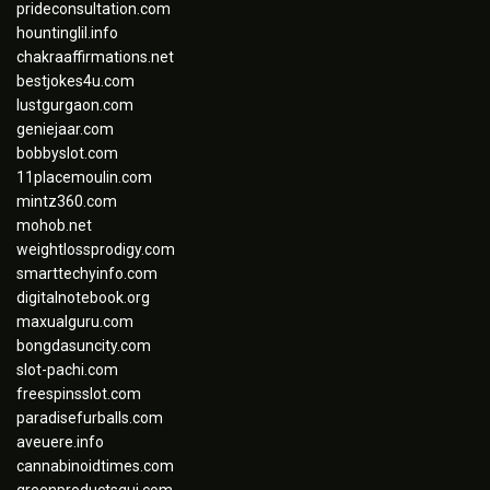
prideconsultation.com
hountinglil.info
chakraaffirmations.net
bestjokes4u.com
lustgurgaon.com
geniejaar.com
bobbyslot.com
11placemoulin.com
mintz360.com
mohob.net
weightlossprodigy.com
smarttechyinfo.com
digitalnotebook.org
maxualguru.com
bongdasuncity.com
slot-pachi.com
freespinsslot.com
paradisefurballs.com
aveuere.info
cannabinoidtimes.com