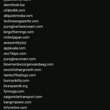
diemthole.biz
ufabetkk.com
allquickmedia.com
technewsgazette.com
pureglowfacecream.com
kingofherrings.com
mrbetjapan.com
anewentity.biz
appkuala.com
seo7days.com
pureglowcream.com
bloemenbezorgenvandaag.com
secrettohairgrowth.com
tasteofthaitogo.com
bunnynkitty.com
bezopasnik.org
fjmnxga.com
saigonstartransport.com
bangmaxwin.com
infonetive.com