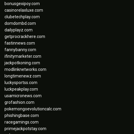
bonusgexipoy.com
casinorelaxluxe.com
clubetechplay.com
domdombd.com
dailyplayz.com
getprocrackhere.com
fastinnews.com
fannybanny.com
ifinitymarketer.com
jackpotkoning.com
modlinknetworks.com
longtimenewz.com
luckysportss.com
luckpeakplay.com
usamicronews.com
grofashion.com
pokemongoevolutioncalc.com
phishingbase.com
racegamings.com
primejackpotstay.com