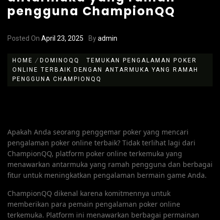
pengguna ChampionQQ
Posted On
April 23, 2025
By
admin
HOME
DOMINOQQ
TEMUKAN PENGALAMAN POKER
ONLINE TERBAIK DENGAN ANTARMUKA YANG RAMAH
PENGGUNA CHAMPIONQQ
Apakah Anda seorang penggemar poker yang mencari
pengalaman poker online terbaik? Tidak terlihat lagi dari
ChampionQQ, platform poker online terkemuka yang
menawarkan antarmuka yang ramah pengguna dan berbagai
fitur untuk meningkatkan pengalaman bermain game Anda.
ChampionQQ dikenal karena komitmennya untuk
memberikan para pemain pengalaman poker online
terkemuka. Platform ini menawarkan berbagai permainan