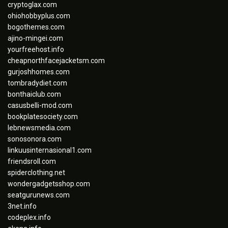
cryptoglax.com
ohiohobbyplus.com
bogothemes.com
ajino-mingei.com
yourfreehost.info
cheapnorthfacejacketsm.com
gurjoshhomes.com
tombradydiet.com
bonthaiclub.com
casusbelli-mod.com
bookplatesociety.com
lebnewsmedia.com
sonosonora.com
linkuusinternasional1.com
friendsroll.com
spiderclothing.net
wondergadgetsshop.com
seatgurunews.com
3net.info
codeplex.info