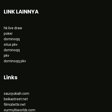
LINK LAINNYA
hk live draw
poker
dominoqq
situs pkv
dominoqq
pkv
dominoqq pkv
Links
saucyukiah.com
beikastreet.net
filmizlettir.net
ourmultiworlds.com