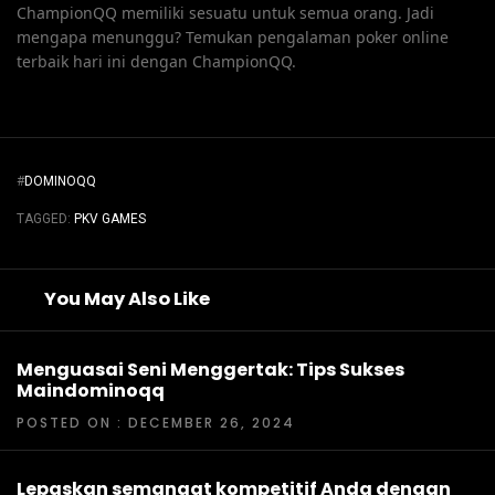
ChampionQQ memiliki sesuatu untuk semua orang. Jadi
mengapa menunggu? Temukan pengalaman poker online
terbaik hari ini dengan ChampionQQ.
#
DOMINOQQ
TAGGED:
PKV GAMES
You May Also Like
Menguasai Seni Menggertak: Tips Sukses
Maindominoqq
POSTED ON : DECEMBER 26, 2024
Lepaskan semangat kompetitif Anda dengan