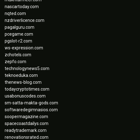
nascartoday.com
nqted.com
nzdriverlicence.com
pagalguru.com
pcegame.com
pgslot-r2.com
ws-expression.com
zchotels.com
zepfo.com
technologynews5.com
teknoeduka.com
thenews-blog.com
todaycryptotimes.com
usabonuscodes.com
sm-satta-makta-gods.com
softwaredegimnasios.com
soopermagazine.com
spacecoastdailys.com
readytrademark.com
renovationsrated.com