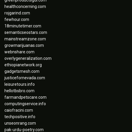
greenproductsgui.com
healthconcerning.com
rojgarind.com
fewhour.com
18minutetimer.com
semanticseostars.com
mainstreamzone.com
growmarijuanas.com
webnshare.com
overlygeneralization.com
ethiopianetwork.org
gadgetsmesh.com
justicefornevada.com
leisuretours.info
hellotbsbro.com
farmandpetscare.com
computingservice.info
caiofracini.com
techpositive.info
unseonrang.com
pak-urdu-poetry.com