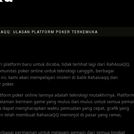
SIAQQ: ULASAN PLATFORM POKER TERKEMUKA
platform baru untuk dicoba, tidak terlihat lagi dari RahAsiaQQ.
munitas poker online untuk teknologi canggih, berbagai
ni, kami akan mempelajari misteri di balik Rahasiaqq dan
 poker.
form poker online lainnya adalah teknologi mutakhirnya. Platform
engalaman bermain game yang mulus dan mulus untuk semua pemai
da dapat mengharapkan waktu pemuatan yang cepat, grafik yang
 ini telah membuat RahasiaQQ menonjol di pasar yang ramai,
rbagai permainan untuk melayani pemain dari semua tingkat