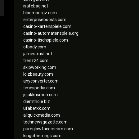
isafebag.net
bloombergz.com
enterpriseboosts.com
casino-kartenspiele.com
casino-automatenspiele.org
casino-tischspiele.com
otbody.com
jamestrust.net
trenz24.com
skipworking.com
loizbeauty.com
anyconverter.com
timespedia.com
jejakkrismon.com
diemthole.biz
ufabetkk.com
allquickmedia.com
technewsgazette.com
pureglowfacecream.com
kingofherrings.com