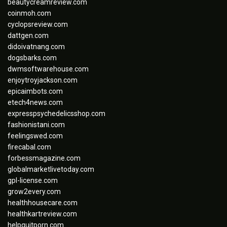
beautycreamreview.com
coinmoh.com
cyclopsreview.com
dattgen.com
didoivatnang.com
dogsbarks.com
dwmsoftwarehouse.com
enjoytroyjackson.com
epicaimbots.com
etech4news.com
expresspsychedelicsshop.com
fashionistani.com
feelingswed.com
firecabal.com
forbessmagazine.com
globalmarketlivetoday.com
gpl-license.com
grow2every.com
healthhousecare.com
healthkartreview.com
helpquitporn.com