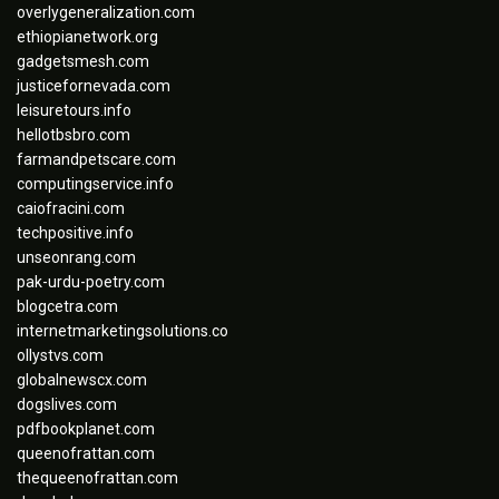
overlygeneralization.com
ethiopianetwork.org
gadgetsmesh.com
justicefornevada.com
leisuretours.info
hellotbsbro.com
farmandpetscare.com
computingservice.info
caiofracini.com
techpositive.info
unseonrang.com
pak-urdu-poetry.com
blogcetra.com
internetmarketingsolutions.co
ollystvs.com
globalnewscx.com
dogslives.com
pdfbookplanet.com
queenofrattan.com
thequeenofrattan.com