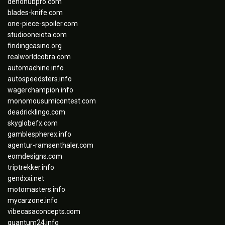
denohubpro.com
blades-knife.com
one-piece-spoiler.com
studiooneiota.com
findingcasino.org
realworldcobra.com
automachine.info
autospeedsters.info
wagerchampion.info
monomousumicontest.com
deadricklingo.com
skyglobefx.com
gamblespherex.info
agentur-ramsenthaler.com
eomdesigns.com
triptrekker.info
gendxxi.net
motomasters.info
mycarzone.info
vibecasaconcepts.com
quantum24.info