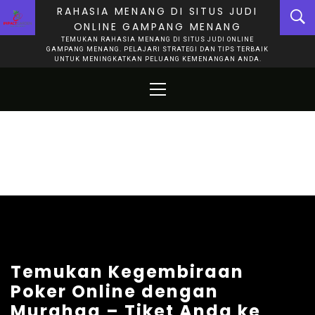
Skip
RAHASIA MENANG DI SITUS JUDI
to
ONLINE GAMPANG MENANG
content
TEMUKAN RAHASIA MENANG DI SITUS JUDI ONLINE
GAMPANG MENANG. PELAJARI STRATEGI DAN TIPS TERBAIK
UNTUK MENINGKATKAN PELUANG KEMENANGAN ANDA.
Primary
Menu
Temukan Kegembiraan
Poker Online dengan
Murahqq – Tiket Anda ke