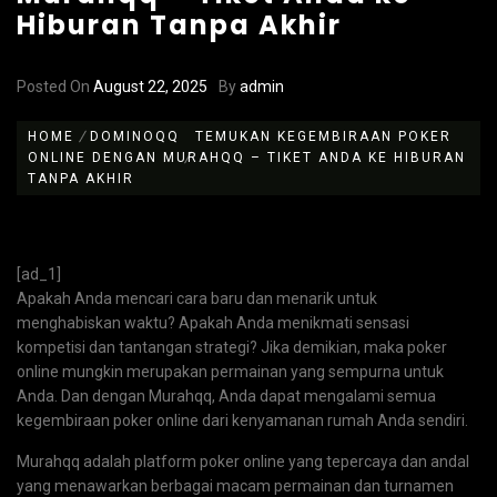
Hiburan Tanpa Akhir
Posted On
August 22, 2025
By
admin
HOME
DOMINOQQ
TEMUKAN KEGEMBIRAAN POKER
ONLINE DENGAN MURAHQQ – TIKET ANDA KE HIBURAN
TANPA AKHIR
[ad_1]
Apakah Anda mencari cara baru dan menarik untuk
menghabiskan waktu? Apakah Anda menikmati sensasi
kompetisi dan tantangan strategi? Jika demikian, maka poker
online mungkin merupakan permainan yang sempurna untuk
Anda. Dan dengan Murahqq, Anda dapat mengalami semua
kegembiraan poker online dari kenyamanan rumah Anda sendiri.
Murahqq adalah platform poker online yang tepercaya dan andal
yang menawarkan berbagai macam permainan dan turnamen