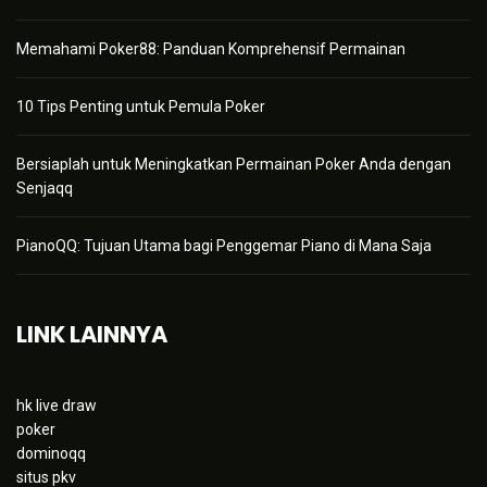
Memahami Poker88: Panduan Komprehensif Permainan
10 Tips Penting untuk Pemula Poker
Bersiaplah untuk Meningkatkan Permainan Poker Anda dengan
Senjaqq
PianoQQ: Tujuan Utama bagi Penggemar Piano di Mana Saja
LINK LAINNYA
hk live draw
poker
dominoqq
situs pkv