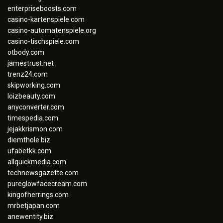
enterpriseboosts.com
casino-kartenspiele.com
casino-automatenspiele.org
casino-tischspiele.com
otbody.com
jamestrust.net
trenz24.com
skipworking.com
loizbeauty.com
anyconverter.com
timespedia.com
jejakkrismon.com
diemthole.biz
ufabetkk.com
allquickmedia.com
technewsgazette.com
pureglowfacecream.com
kingofherrings.com
mrbetjapan.com
anewentity.biz