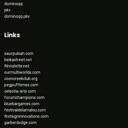
dominoqq
pkv
dominoqq pkv
Links
saucyukiah.com
beikastreet.net
filmizlettir.net
ourmultiworlds.com
cooncreekclub.org
pegpufftimes.com
celestia-arts.com
forumchampions.com
bluebargames.com
festivaldelamalou.com
firstsigninnovations.com
garberdodge.com