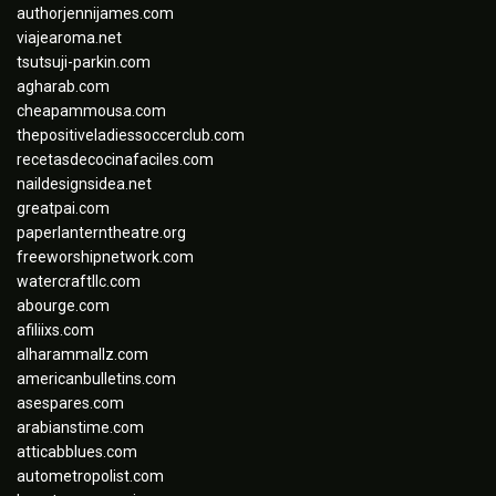
authorjennijames.com
viajearoma.net
tsutsuji-parkin.com
agharab.com
cheapammousa.com
thepositiveladiessoccerclub.com
recetasdecocinafaciles.com
naildesignsidea.net
greatpai.com
paperlanterntheatre.org
freeworshipnetwork.com
watercraftllc.com
abourge.com
afiliixs.com
alharammallz.com
americanbulletins.com
asespares.com
arabianstime.com
atticabblues.com
autometropolist.com