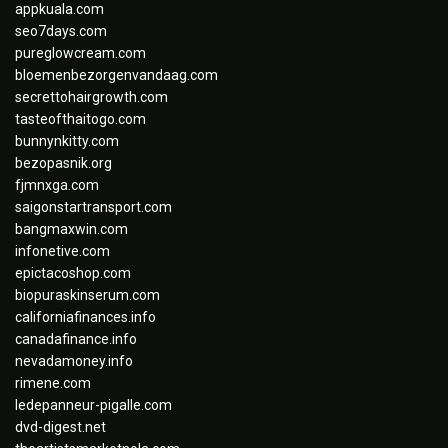
appkuala.com
seo7days.com
pureglowcream.com
bloemenbezorgenvandaag.com
secrettohairgrowth.com
tasteofthaitogo.com
bunnynkitty.com
bezopasnik.org
fjmnxga.com
saigonstartransport.com
bangmaxwin.com
infonetive.com
epictacoshop.com
biopuraskinserum.com
californiafinances.info
canadafinance.info
nevadamoney.info
rimene.com
ledepanneur-pigalle.com
dvd-digest.net