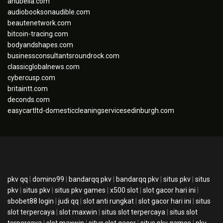
anubella.com
audiobooksonaudible.com
beautenetwork.com
bitcoin-tracing.com
bodyandshapes.com
businessconsultantsroundrock.com
classicglobalnews.com
cybercusp.com
britaintt.com
deconds.com
easycartltd-domesticcleaningservicesedinburgh.com
pkv qq
|
domino99
|
bandarqq pkv
|
bandarqq pkv
|
situs pkv
|
situs
pkv
|
situs pkv
|
situs pkv games
|
x500 slot
|
slot gacor hari ini
|
sbobet88 login
|
judi qq
|
slot anti rungkat
|
slot gacor hari ini
|
situs
slot terpercaya
|
slot maxwin
|
situs slot terpercaya
|
situs slot
terpercaya
|
slot maxwin
|
situs slot gacor
|
situs pkv games
|
pkv