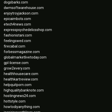
dogsbarks.com
dwmsoftwarehouse.com
enjoytroyjackson.com
epicaimbots.com
etech4news.com
expresspsychedelicsshop.com
fashionistani.com
feelingswed.com
firecabal.com
forbessmagazine.com
globalmarketlivetoday.com
gpl-license.com
grow2every.com
healthhousecare.com
healthkartreview.com
helpquitporn.com
highqualitybanknote.com
hostingnews24.com
hottstyle.com
howtodiyanything.com