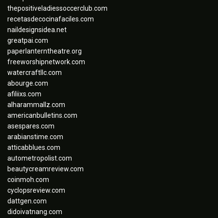
thepositiveladiessoccerclub.com
recetasdecocinafaciles.com
naildesignsidea.net
greatpai.com
paperlanterntheatre.org
freeworshipnetwork.com
watercraftllc.com
abourge.com
afiliixs.com
alharammallz.com
americanbulletins.com
asespares.com
arabianstime.com
atticabblues.com
autometropolist.com
beautycreamreview.com
coinmoh.com
cyclopsreview.com
dattgen.com
didoivatnang.com