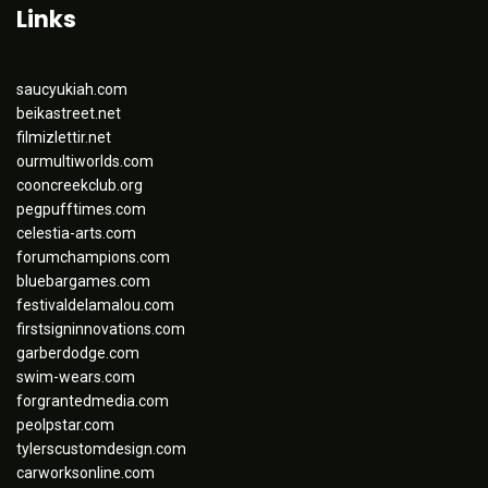
Links
saucyukiah.com
beikastreet.net
filmizlettir.net
ourmultiworlds.com
cooncreekclub.org
pegpufftimes.com
celestia-arts.com
forumchampions.com
bluebargames.com
festivaldelamalou.com
firstsigninnovations.com
garberdodge.com
swim-wears.com
forgrantedmedia.com
peolpstar.com
tylerscustomdesign.com
carworksonline.com