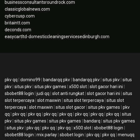
businessconsultantsroundrock.com
classicglobalnews.com
cybercusp.com
britaintt.com
deconds.com
easycartltd-domesticcleaningservicesedinburgh.com
pkv qq
|
domino99
|
bandarqq pkv
|
bandarqq pkv
|
situs pkv
|
situs
pkv
|
situs pkv
|
situs pkv games
|
x500 slot
|
slot gacor hari ini
|
sbobet88 login
|
judi qq
|
slot anti rungkat
|
slot gacor hari ini
|
situs
slot terpercaya
|
slot maxwin
|
situs slot terpercaya
|
situs slot
terpercaya
|
slot maxwin
|
situs slot gacor
|
situs pkv games
|
pkv
qq
|
pkv qq
|
pkv qq
|
pkv qq
|
pkv qq
|
pkv qq
|
pkv qq
|
pkv qq
|
situs
pkv
|
situs pkv games
|
situs pkv games
|
bandarq
|
situs pkv games
|
situs pkv
|
pkv qq
|
pkv qq
|
pkv qq
|
x500 slot
|
sbobet88 login
|
sbobet88 login
|
mix parlay
|
sbobet login
|
pkv qq
|
pkv qq
|
menuqq