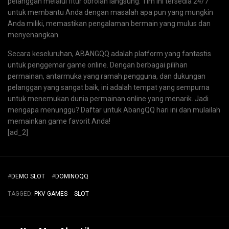
pelanggan melalui fitur obrolan langsung. Tim ini tersedia 24/7
untuk membantu Anda dengan masalah apa pun yang mungkin
Anda miliki, memastikan pengalaman bermain yang mulus dan
menyenangkan.
Secara keseluruhan, ABANGQQ adalah platform yang fantastis
untuk penggemar game online. Dengan berbagai pilihan
permainan, antarmuka yang ramah pengguna, dan dukungan
pelanggan yang sangat baik, ini adalah tempat yang sempurna
untuk menemukan dunia permainan online yang menarik. Jadi
mengapa menunggu? Daftar untuk AbangQQ hari ini dan mulailah
memainkan game favorit Anda!
[ad_2]
#
DEMO SLOT
#
DOMINOQQ
TAGGED:
PKV GAMES
SLOT