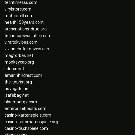
techtimesss.com
virylstore.com
motorstell.com
health150years.com
prescriptions-drug.org
technocrewsolution.com
viraltokvibes.com
vivianebritoimoveis.com
magforbes.net
monkeycap.org
sdenix.net
amarinhillcrest.com
the-tourist.org
advogato.net
isafebag.net
bloombergz.com
enterpriseboosts.com
casino-kartenspiele.com
casino-automatenspiele.org
casino-tischspiele.com