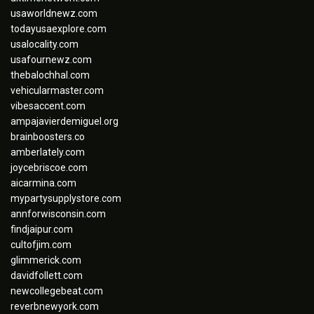
usaworldnewz.com
todayusaexplore.com
usalocality.com
usafournewz.com
thebalochhal.com
vehicularmaster.com
vibesaccent.com
ampajavierdemiguel.org
brainboosters.co
amberlately.com
joycebriscoe.com
aicarmina.com
mypartysupplystore.com
annforwisconsin.com
findjaipur.com
cultofjim.com
glimmerick.com
davidfollett.com
newcollegebeat.com
reverbnewyork.com