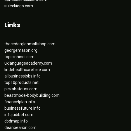
suleckiego.com
Links
thecedarglenmaltshop.com
georgemason.org
topicinhindi.com
uklanguageacademy.com
lindehealthcarefree.com
allbusinessjobs.info
top10products.net
pickabatours.com
beastmode-bodybuilding.com
financelplan.info
businessfuture.info
infojudibet.com
cbdmap.info
deanbeanxn.com