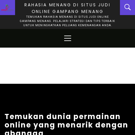
Skip
RAHASIA MENANG DI SITUS JUDI
to
ONLINE GAMPANG MENANG
content
TEMUKAN RAHASIA MENANG DI SITUS JUDI ONLINE
GAMPANG MENANG. PELAJARI STRATEGI DAN TIPS TERBAIK
UNTUK MENINGKATKAN PELUANG KEMENANGAN ANDA.
Primary
Menu
Temukan dunia permainan
online yang menarik dengan
abangqq