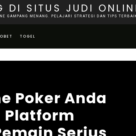
 DI SITUS JUDI ONL
INE GAMPANG MENANG. PELAJARI STRATEGI DAN TIPS TERB
BOBET
TOGEL
e Poker Anda
 Platform
Pemain Serius