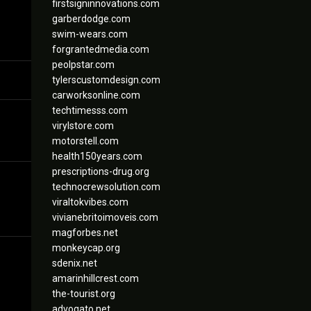
firstsigninnovations.com
garberdodge.com
swim-wears.com
forgrantedmedia.com
peolpstar.com
tylerscustomdesign.com
carworksonline.com
techtimesss.com
virylstore.com
motorstell.com
health150years.com
prescriptions-drug.org
technocrewsolution.com
viraltokvibes.com
vivianebritoimoveis.com
magforbes.net
monkeycap.org
sdenix.net
amarinhillcrest.com
the-tourist.org
advogato.net