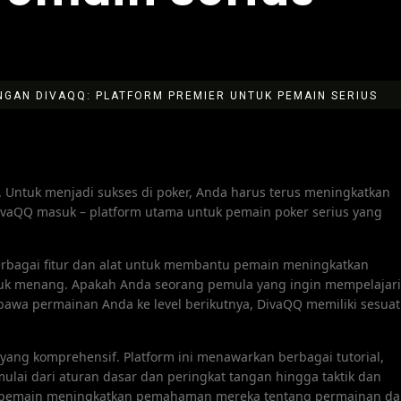
NGAN DIVAQQ: PLATFORM PREMIER UNTUK PEMAIN SERIUS
i. Untuk menjadi sukses di poker, Anda harus terus meningkatkan
DivaQQ masuk – platform utama untuk pemain poker serius yang
erbagai fitur dan alat untuk membantu pemain meningkatkan
uk menang. Apakah Anda seorang pemula yang ingin mempelajari
awa permainan Anda ke level berikutnya, DivaQQ memiliki sesua
yang komprehensif. Platform ini menawarkan berbagai tutorial,
ulai dari aturan dasar dan peringkat tangan hingga taktik dan
u pemain meningkatkan pemahaman mereka tentang permainan d