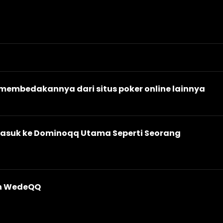
membedakannya dari situs poker online lainnya
suk ke Dominoqq Utama Seperti Seorang
an WedeQQ