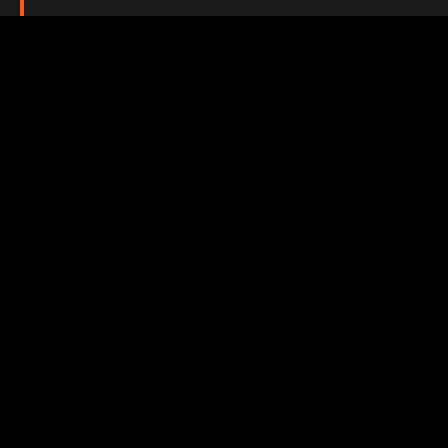
post: