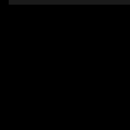
navigation
post: