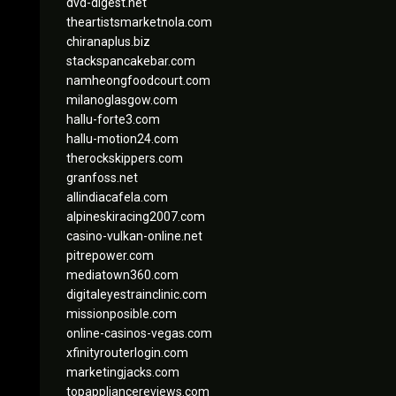
dvd-digest.net
theartistsmarketnola.com
chiranaplus.biz
stackspancakebar.com
namheongfoodcourt.com
milanoglasgow.com
hallu-forte3.com
hallu-motion24.com
therockskippers.com
granfoss.net
allindiacafela.com
alpineskiracing2007.com
casino-vulkan-online.net
pitrepower.com
mediatown360.com
digitaleyestrainclinic.com
missionposible.com
online-casinos-vegas.com
xfinityrouterlogin.com
marketingjacks.com
topappliancereviews.com