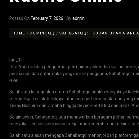
Posted On
February 7, 2026
By
admin
HOME
DOMINOQQ
SAHABATQQ: TUJUAN UTAMA ANDA
[ad_1]
Jika Anda adalah penggemar permainan poker dan kasino online,
permainan dan antarmuka yang ramah pengguna, Sahabatqq men
level.
Salah satu keunggulan utama Sahabatqq adalah banyaknya koleks
mempelajari seluk-beluknya atau pemain berpengalaman yang men
Texas Hold’em dan Omaha hingga Seven-card Stud dan Razz, And
Selain poker, Sahabatqq juga menawarkan beragam pilihan permaina
menyukai sensasi permainan meja atau kegembiraan mesin slot,
Salah satu alasan mengapa Sahabatqq menonjol dari platform ga