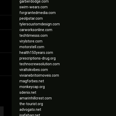
garberdodge.com
swim-wears.com
forgrantedmedia.com
peolpstar.com
tylerscustomdesign.com
carworksonline.com
techtimesss.com
virylstore.com
motorstell.com
health150years.com
prescriptions-drug.org
technocrewsolution.com
viraltokvibes.com
vivianebritoimoveis.com
magforbes.net
monkeycap.org
sdenix.net
amarinhillcrest.com
the-tourist.org
advogato.net
isafebag.net