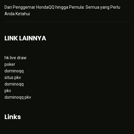
Dari Penggemar HondaQQ hingga Pemula: Semua yang Perlu
Anda Ketahui
LINK LAINNYA
hk live draw
poker
dominoqq
situs pkv
dominoqq
pkv
dominoqq pkv
Links