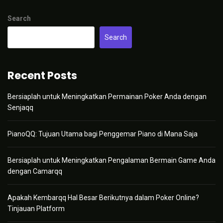
Search
Search
Recent Posts
Bersiaplah untuk Meningkatkan Permainan Poker Anda dengan
Senjaqq
PianoQQ: Tujuan Utama bagi Penggemar Piano di Mana Saja
Bersiaplah untuk Meningkatkan Pengalaman Bermain Game Anda
dengan Camarqq
Apakah Kembarqq Hal Besar Berikutnya dalam Poker Online?
Tinjauan Platform