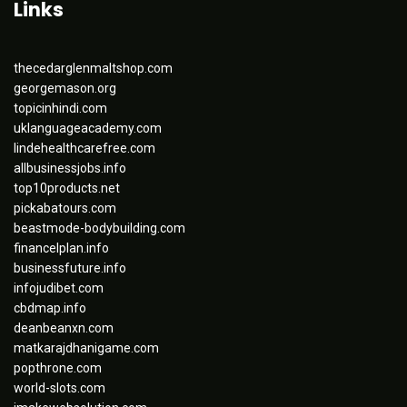
Links
thecedarglenmaltshop.com
georgemason.org
topicinhindi.com
uklanguageacademy.com
lindehealthcarefree.com
allbusinessjobs.info
top10products.net
pickabatours.com
beastmode-bodybuilding.com
financelplan.info
businessfuture.info
infojudibet.com
cbdmap.info
deanbeanxn.com
matkarajdhanigame.com
popthrone.com
world-slots.com