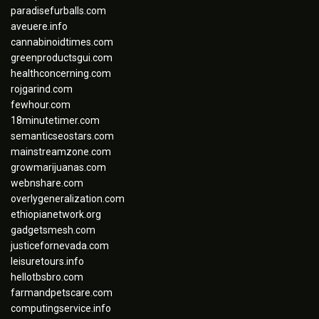
paradisefurballs.com
aveuere.info
cannabinoidtimes.com
greenproductsgui.com
healthconcerning.com
rojgarind.com
fewhour.com
18minutetimer.com
semanticseostars.com
mainstreamzone.com
growmarijuanas.com
webnshare.com
overlygeneralization.com
ethiopianetwork.org
gadgetsmesh.com
justicefornevada.com
leisuretours.info
hellotbsbro.com
farmandpetscare.com
computingservice.info