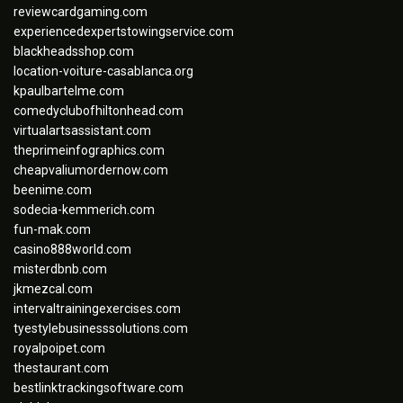
reviewcardgaming.com
experiencedexpertstowingservice.com
blackheadsshop.com
location-voiture-casablanca.org
kpaulbartelme.com
comedyclubofhiltonhead.com
virtualartsassistant.com
theprimeinfographics.com
cheapvaliumordernow.com
beenime.com
sodecia-kemmerich.com
fun-mak.com
casino888world.com
misterdbnb.com
jkmezcal.com
intervaltrainingexercises.com
tyestylebusinesssolutions.com
royalpoipet.com
thestaurant.com
bestlinktrackingsoftware.com