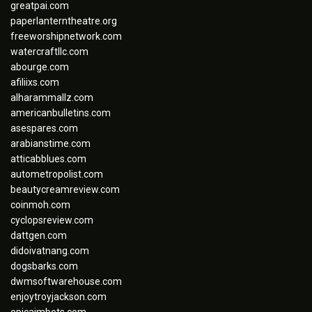
greatpai.com
paperlanterntheatre.org
freeworshipnetwork.com
watercraftllc.com
abourge.com
afiliixs.com
alharammallz.com
americanbulletins.com
asespares.com
arabianstime.com
atticabblues.com
autometropolist.com
beautycreamreview.com
coinmoh.com
cyclopsreview.com
dattgen.com
didoivatnang.com
dogsbarks.com
dwmsoftwarehouse.com
enjoytroyjackson.com
epicaimbots.com