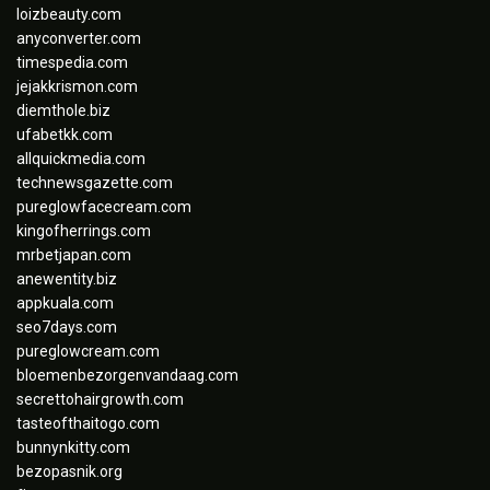
loizbeauty.com
anyconverter.com
timespedia.com
jejakkrismon.com
diemthole.biz
ufabetkk.com
allquickmedia.com
technewsgazette.com
pureglowfacecream.com
kingofherrings.com
mrbetjapan.com
anewentity.biz
appkuala.com
seo7days.com
pureglowcream.com
bloemenbezorgenvandaag.com
secrettohairgrowth.com
tasteofthaitogo.com
bunnynkitty.com
bezopasnik.org