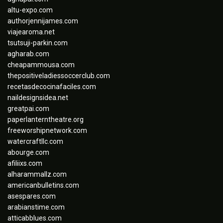
altu-expo.com
authorjennijames.com
viajearoma.net
tsutsuji-parkin.com
agharab.com
cheapammousa.com
thepositiveladiessoccerclub.com
recetasdecocinafaciles.com
naildesignsidea.net
greatpai.com
paperlanterntheatre.org
freeworshipnetwork.com
watercraftllc.com
abourge.com
afiliixs.com
alharammallz.com
americanbulletins.com
asespares.com
arabianstime.com
atticabblues.com