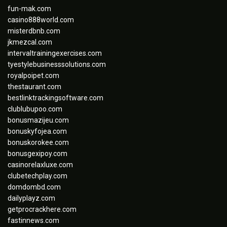
fun-mak.com
casino888world.com
misterdbnb.com
jkmezcal.com
intervaltrainingexercises.com
tyestylebusinesssolutions.com
royalpoipet.com
thestaurant.com
bestlinktrackingsoftware.com
clublubupoo.com
bonusmazijeu.com
bonuskyfojea.com
bonuskorokee.com
bonusgexipoy.com
casinorelaxluxe.com
clubetechplay.com
domdombd.com
dailyplayz.com
getprocrackhere.com
fastinnews.com