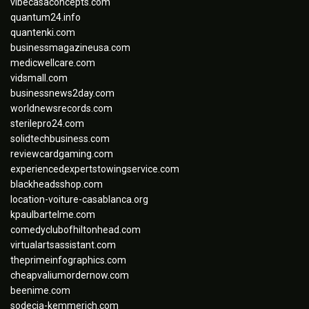
vibecasaconcepts.com
quantum24.info
quantenki.com
businessmagazineusa.com
medicwellcare.com
vidsmall.com
businessnews2day.com
worldnewsrecords.com
sterilepro24.com
solidtechbusiness.com
reviewcardgaming.com
experiencedexpertstowingservice.com
blackheadsshop.com
location-voiture-casablanca.org
kpaulbartelme.com
comedyclubofhiltonhead.com
virtualartsassistant.com
theprimeinfographics.com
cheapvaliumordernow.com
beenime.com
sodecia-kemmerich.com