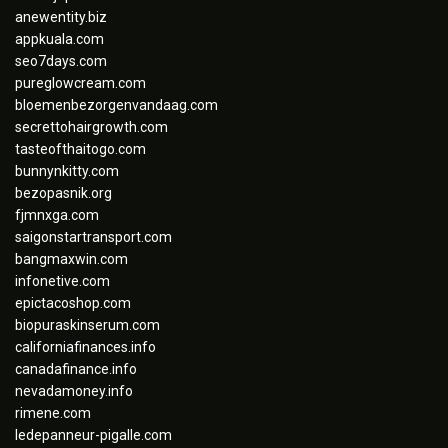
anewentity.biz
appkuala.com
seo7days.com
pureglowcream.com
bloemenbezorgenvandaag.com
secrettohairgrowth.com
tasteofthaitogo.com
bunnynkitty.com
bezopasnik.org
fjmnxga.com
saigonstartransport.com
bangmaxwin.com
infonetive.com
epictacoshop.com
biopuraskinserum.com
californiafinances.info
canadafinance.info
nevadamoney.info
rimene.com
ledepanneur-pigalle.com