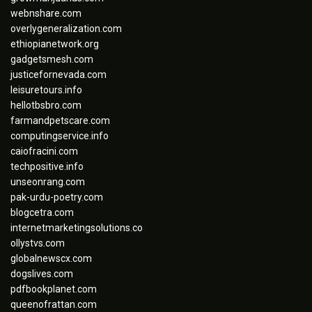
webnshare.com
overlygeneralization.com
ethiopianetwork.org
gadgetsmesh.com
justicefornevada.com
leisuretours.info
hellotbsbro.com
farmandpetscare.com
computingservice.info
caiofracini.com
techpositive.info
unseonrang.com
pak-urdu-poetry.com
blogcetra.com
internetmarketingsolutions.co
ollystvs.com
globalnewscx.com
dogslives.com
pdfbookplanet.com
queenofrattan.com