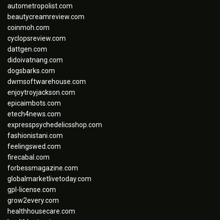
autometropolist.com
beautycreamreview.com
coinmoh.com
cyclopsreview.com
dattgen.com
didoivatnang.com
dogsbarks.com
dwmsoftwarehouse.com
enjoytroyjackson.com
epicaimbots.com
etech4news.com
expresspsychedelicsshop.com
fashionistani.com
feelingswed.com
firecabal.com
forbessmagazine.com
globalmarketlivetoday.com
gpl-license.com
grow2every.com
healthhousecare.com