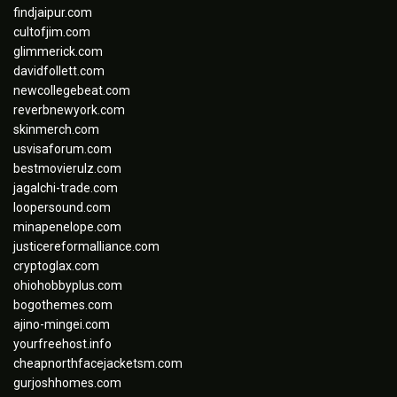
findjaipur.com
cultofjim.com
glimmerick.com
davidfollett.com
newcollegebeat.com
reverbnewyork.com
skinmerch.com
usvisaforum.com
bestmovierulz.com
jagalchi-trade.com
loopersound.com
minapenelope.com
justicereformalliance.com
cryptoglax.com
ohiohobbyplus.com
bogothemes.com
ajino-mingei.com
yourfreehost.info
cheapnorthfacejacketsm.com
gurjoshhomes.com