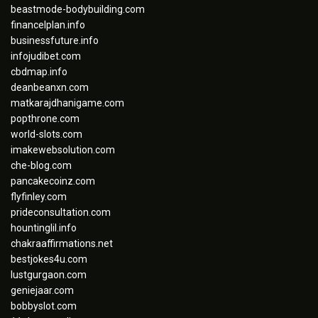
beastmode-bodybuilding.com
financelplan.info
businessfuture.info
infojudibet.com
cbdmap.info
deanbeanxn.com
matkarajdhanigame.com
popthrone.com
world-slots.com
imakewebsolution.com
che-blog.com
pancakecoinz.com
flyfinley.com
prideconsultation.com
hountinglil.info
chakraaffirmations.net
bestjokes4u.com
lustgurgaon.com
geniejaar.com
bobbyslot.com