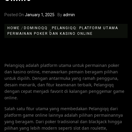
Posted On
January 1, 2025
By
admin
HOME
DOMINOQQ
PELANGIQQ: PLATFORM UTAMA
PERMAINAN POKER DAN KASINO ONLINE
Pelangiqq adalah platform utama untuk permainan poker
dan kasino online, menawarkan pemain beragam pilihan
untuk dipilih. Dengan antarmuka yang ramah pengguna,
desain menarik, dan fitur keamanan terbaik, Pelangiqq
dengan cepat menjadi favorit di kalangan penggemar game
online.
Salah satu fitur utama yang membedakan Pelangiqq dari
platform game online lainnya adalah pilihan permainannya
yang beragam. Dari poker tradisional dan blackjack hingga
pilihan yang lebih modern seperti slot dan roulette,