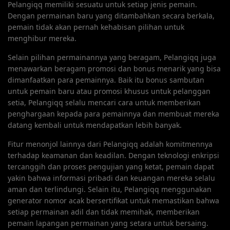
Pelangiqq memiliki sesuatu untuk setiap jenis pemain.
Dengan permainan baru yang ditambahkan secara berkala,
pemain tidak akan pernah kehabisan pilihan untuk
menghibur mereka.
Selain pilihan permainannya yang beragam, Pelangiqq juga
menawarkan beragam promosi dan bonus menarik yang bisa
dimanfaatkan para pemainnya. Baik itu bonus sambutan
untuk pemain baru atau promosi khusus untuk pelanggan
setia, Pelangiqq selalu mencari cara untuk memberikan
penghargaan kepada para pemainnya dan membuat mereka
datang kembali untuk mendapatkan lebih banyak.
Fitur menonjol lainnya dari Pelangiqq adalah komitmennya
terhadap keamanan dan keadilan. Dengan teknologi enkripsi
tercanggih dan proses pengujian yang ketat, pemain dapat
yakin bahwa informasi pribadi dan keuangan mereka selalu
aman dan terlindungi. Selain itu, Pelangiqq menggunakan
generator nomor acak bersertifikat untuk memastikan bahwa
setiap permainan adil dan tidak memihak, memberikan
pemain lapangan permainan yang setara untuk bersaing.