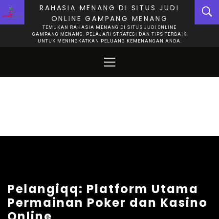
Skip
RAHASIA MENANG DI SITUS JUDI
to
ONLINE GAMPANG MENANG
content
TEMUKAN RAHASIA MENANG DI SITUS JUDI ONLINE
GAMPANG MENANG. PELAJARI STRATEGI DAN TIPS TERBAIK
UNTUK MENINGKATKAN PELUANG KEMENANGAN ANDA.
Primary
Menu
Pelangiqq: Platform Utama
Permainan Poker dan Kasino
Online