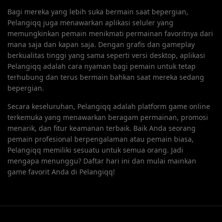
Bagi mereka yang lebih suka bermain saat bepergian,
Pelangiqq juga menawarkan aplikasi seluler yang
memungkinkan pemain menikmati permainan favoritnya dari
mana saja dan kapan saja. Dengan grafis dan gameplay
berkualitas tinggi yang sama seperti versi desktop, aplikasi
Pelangiqq adalah cara nyaman bagi pemain untuk tetap
terhubung dan terus bermain bahkan saat mereka sedang
bepergian.
Secara keseluruhan, Pelangiqq adalah platform game online
terkemuka yang menawarkan beragam permainan, promosi
menarik, dan fitur keamanan terbaik. Baik Anda seorang
pemain profesional berpengalaman atau pemain biasa,
Pelangiqq memiliki sesuatu untuk semua orang. Jadi
mengapa menunggu? Daftar hari ini dan mulai mainkan
game favorit Anda di Pelangiqq!