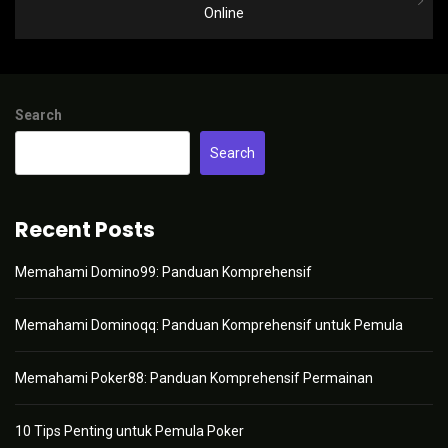
post:
Online
Search
Search
Recent Posts
Memahami Domino99: Panduan Komprehensif
Memahami Dominoqq: Panduan Komprehensif untuk Pemula
Memahami Poker88: Panduan Komprehensif Permainan
10 Tips Penting untuk Pemula Poker