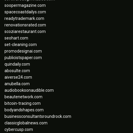
soopermagazine.com
spacecoastdailys.com
readytrademark.com
renovationsrated.com
scoziarestaurant.com
seohart.com
set-cleaning.com
promodesignai.com
publicistspaper.com
quindaily.com
abosulte.com
aiverse24.com
anubella.com
audiobooksonaudible.com
beautenetwork.com
bitcoin-tracing.com
bodyandshapes.com
businessconsultantsroundrock.com
classicglobalnews.com
cybercusp.com