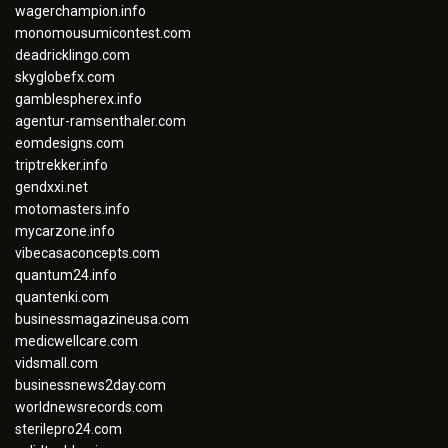
wagerchampion.info
monomousumicontest.com
deadricklingo.com
skyglobefx.com
gamblespherex.info
agentur-ramsenthaler.com
eomdesigns.com
triptrekker.info
gendxxi.net
motomasters.info
mycarzone.info
vibecasaconcepts.com
quantum24.info
quantenki.com
businessmagazineusa.com
medicwellcare.com
vidsmall.com
businessnews2day.com
worldnewsrecords.com
sterilepro24.com