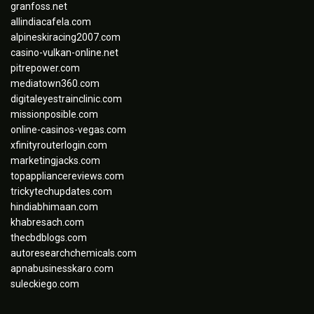
granfoss.net
allindiacafela.com
alpineskiracing2007.com
casino-vulkan-online.net
pitrepower.com
mediatown360.com
digitaleyestrainclinic.com
missionposible.com
online-casinos-vegas.com
xfinityrouterlogin.com
marketingjacks.com
topappliancereviews.com
trickytechupdates.com
hindiabhimaan.com
khabresach.com
thecbdblogs.com
autoresearchchemicals.com
apnabusinesskaro.com
suleckiego.com