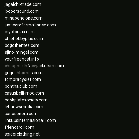
jagalchi-trade.com
loopersound.com
minapenelope.com
justicereformalliance.com
cryptoglax.com
ohiohobbyplus.com
bogothemes.com
ajino-mingei.com
yourfreehost.info
cheapnorthfacejacketsm.com
gurjoshhomes.com
tombradydiet.com
bonthaiclub.com
casusbelli-mod.com
bookplatesociety.com
lebnewsmedia.com
sonosonora.com
linkuusinternasional1.com
friendsroll.com
spiderclothing.net