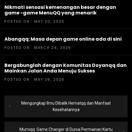
Nikmati sensasi kemenangan besar dengan
game -game MenuQQ yang menarik
POSTED ON : MAY 20, 2025
Abangqq: Masa depan game online ada di sini
POSTED ON : MARCH 24, 2025
Bergabunglah dengan Komunitas Doyanqq dan
Mainkan Jalan Anda Menuju Sukses
POSTED ON : MAY 26, 2026
Post
Previous
Mengungkap Ilmu Dibalik Hematqq dan Manfaat
navigation
post:
Kesehatannya
Next
Murniqq: Game Changer di Dunia Permainan Kartu