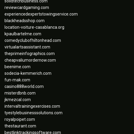
solidtechbusiness.com
reviewcardgaming.com
experiencedexpertstowingservice.com
blackheadsshop.com
location-voiture-casablanca.org
kpaulbartelme.com
comedyclubofhiltonhead.com
virtualartsassistant.com
theprimeinfographics.com
cheapvaliumordernow.com
beenime.com
sodecia-kemmerich.com
fun-mak.com
casino888world.com
misterdbnb.com
jkmezcal.com
intervaltrainingexercises.com
tyestylebusinesssolutions.com
royalpoipet.com
thestaurant.com
bestlinktrackingsoftware.com