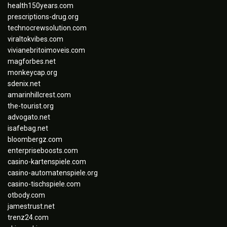
health150years.com
prescriptions-drug.org
technocrewsolution.com
viraltokvibes.com
vivianebritoimoveis.com
magforbes.net
monkeycap.org
sdenix.net
amarinhillcrest.com
the-tourist.org
advogato.net
isafebag.net
bloombergz.com
enterpriseboosts.com
casino-kartenspiele.com
casino-automatenspiele.org
casino-tischspiele.com
otbody.com
jamestrust.net
trenz24.com