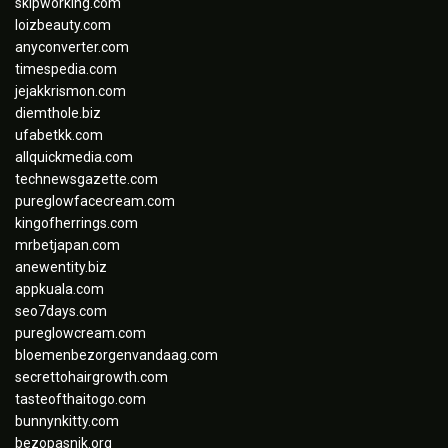
skipworking.com
loizbeauty.com
anyconverter.com
timespedia.com
jejakkrismon.com
diemthole.biz
ufabetkk.com
allquickmedia.com
technewsgazette.com
pureglowfacecream.com
kingofherrings.com
mrbetjapan.com
anewentity.biz
appkuala.com
seo7days.com
pureglowcream.com
bloemenbezorgenvandaag.com
secrettohairgrowth.com
tasteofthaitogo.com
bunnynkitty.com
bezopasnik.org