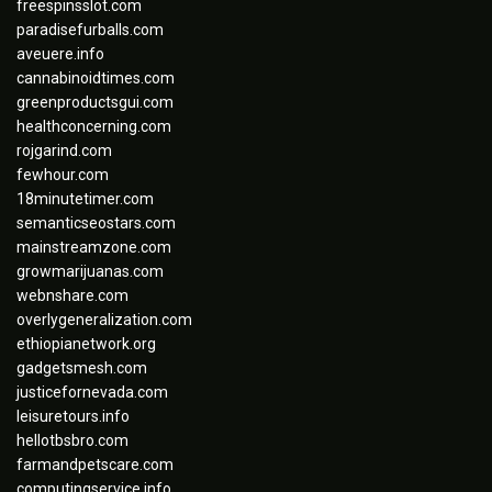
freespinsslot.com
paradisefurballs.com
aveuere.info
cannabinoidtimes.com
greenproductsgui.com
healthconcerning.com
rojgarind.com
fewhour.com
18minutetimer.com
semanticseostars.com
mainstreamzone.com
growmarijuanas.com
webnshare.com
overlygeneralization.com
ethiopianetwork.org
gadgetsmesh.com
justicefornevada.com
leisuretours.info
hellotbsbro.com
farmandpetscare.com
computingservice.info