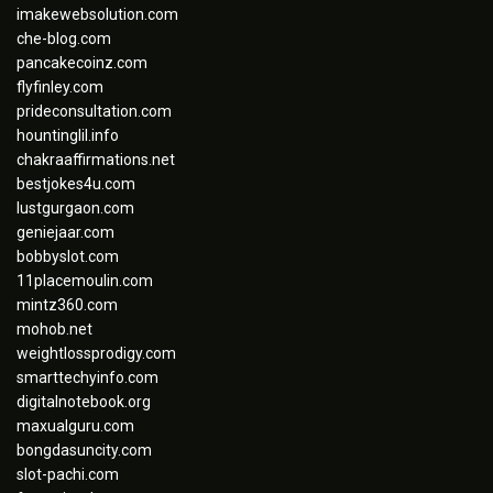
imakewebsolution.com
che-blog.com
pancakecoinz.com
flyfinley.com
prideconsultation.com
hountinglil.info
chakraaffirmations.net
bestjokes4u.com
lustgurgaon.com
geniejaar.com
bobbyslot.com
11placemoulin.com
mintz360.com
mohob.net
weightlossprodigy.com
smarttechyinfo.com
digitalnotebook.org
maxualguru.com
bongdasuncity.com
slot-pachi.com