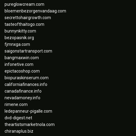
pureglowcream.com
bloemenbezorgenvandaag.com
secrettohairgrowth.com
tasteofthaitogo.com
bunnynkitty.com
bezopasnik.org
fjmnxga.com
saigonstartransport.com
bangmaxwin.com
infonetive.com
epictacoshop.com
biopuraskinserum.com
californiafinances.info
canadafinance.info
nevadamoney.info
rimene.com
ledepanneur-pigalle.com
dvd-digest.net
theartistsmarketnola.com
chiranaplus.biz