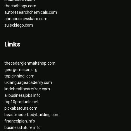
thecbdblogs.com
autoresearchchemicals.com
apnabusinesskaro.com
suleckiego.com
Links
thecedarglenmaltshop.com
georgemason.org
topicinhindi.com
uklanguageacademy.com
lindehealthcarefree.com
allbusinessjobs.info
top10products.net
pickabatours.com
beastmode-bodybuilding.com
financelplan.info
businessfuture.info