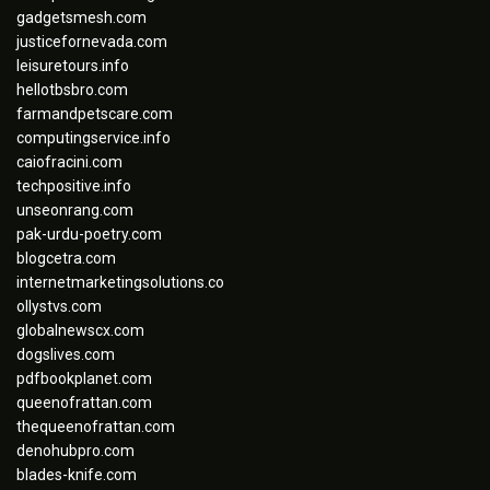
gadgetsmesh.com
justicefornevada.com
leisuretours.info
hellotbsbro.com
farmandpetscare.com
computingservice.info
caiofracini.com
techpositive.info
unseonrang.com
pak-urdu-poetry.com
blogcetra.com
internetmarketingsolutions.co
ollystvs.com
globalnewscx.com
dogslives.com
pdfbookplanet.com
queenofrattan.com
thequeenofrattan.com
denohubpro.com
blades-knife.com