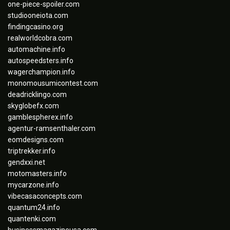
one-piece-spoiler.com
studiooneiota.com
findingcasino.org
realworldcobra.com
automachine.info
autospeedsters.info
wagerchampion.info
monomousumicontest.com
deadricklingo.com
skyglobefx.com
gamblespherex.info
agentur-ramsenthaler.com
eomdesigns.com
triptrekker.info
gendxxi.net
motomasters.info
mycarzone.info
vibecasaconcepts.com
quantum24.info
quantenki.com