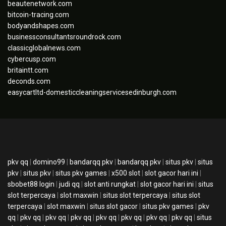
beautenetwork.com
bitcoin-tracing.com
bodyandshapes.com
businessconsultantsroundrock.com
classicglobalnews.com
cybercusp.com
britaintt.com
deconds.com
easycartltd-domesticcleaningservicesedinburgh.com
pkv qq
|
domino99
|
bandarqq pkv
|
bandarqq pkv
|
situs pkv
|
situs
pkv
|
situs pkv
|
situs pkv games
|
x500 slot
|
slot gacor hari ini
|
sbobet88 login
|
judi qq
|
slot anti rungkat
|
slot gacor hari ini
|
situs
slot terpercaya
|
slot maxwin
|
situs slot terpercaya
|
situs slot
terpercaya
|
slot maxwin
|
situs slot gacor
|
situs pkv games
|
pkv
qq
|
pkv qq
|
pkv qq
|
pkv qq
|
pkv qq
|
pkv qq
|
pkv qq
|
pkv qq
|
situs