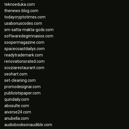
teknoeduka.com
thenews-blog.com
todaycryptotimes.com
usabonuscodes.com
sm-satta-makta-gods.com
softwaredegimnasios.com
soopermagazine.com
spacecoastdailys.com
readytrademark.com
renovationsrated.com
scoziarestaurant.com
seohart.com
set-cleaning.com
promodesignai.com
publicistspaper.com
quindaily.com
abosulte.com
aiverse24.com
anubella.com
audiobooksonaudible.com