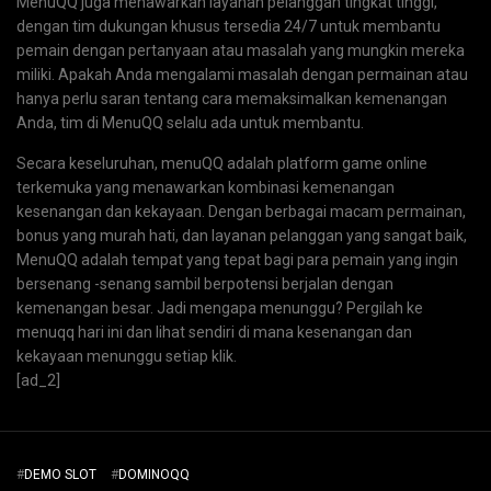
MenuQQ juga menawarkan layanan pelanggan tingkat tinggi,
dengan tim dukungan khusus tersedia 24/7 untuk membantu
pemain dengan pertanyaan atau masalah yang mungkin mereka
miliki. Apakah Anda mengalami masalah dengan permainan atau
hanya perlu saran tentang cara memaksimalkan kemenangan
Anda, tim di MenuQQ selalu ada untuk membantu.
Secara keseluruhan, menuQQ adalah platform game online
terkemuka yang menawarkan kombinasi kemenangan
kesenangan dan kekayaan. Dengan berbagai macam permainan,
bonus yang murah hati, dan layanan pelanggan yang sangat baik,
MenuQQ adalah tempat yang tepat bagi para pemain yang ingin
bersenang -senang sambil berpotensi berjalan dengan
kemenangan besar. Jadi mengapa menunggu? Pergilah ke
menuqq hari ini dan lihat sendiri di mana kesenangan dan
kekayaan menunggu setiap klik.
[ad_2]
#
DEMO SLOT
#
DOMINOQQ