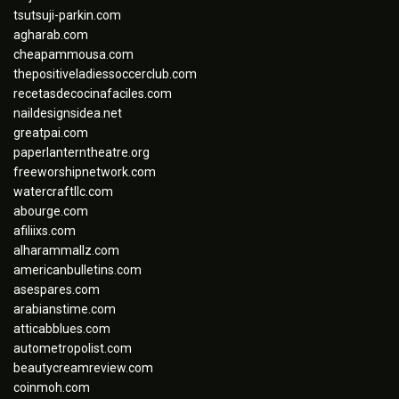
tsutsuji-parkin.com
agharab.com
cheapammousa.com
thepositiveladiessoccerclub.com
recetasdecocinafaciles.com
naildesignsidea.net
greatpai.com
paperlanterntheatre.org
freeworshipnetwork.com
watercraftllc.com
abourge.com
afiliixs.com
alharammallz.com
americanbulletins.com
asespares.com
arabianstime.com
atticabblues.com
autometropolist.com
beautycreamreview.com
coinmoh.com