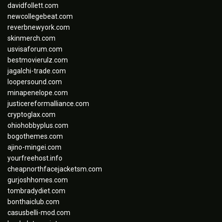
davidfollett.com
newcollegebeat.com
reverbnewyork.com
skinmerch.com
usvisaforum.com
bestmovierulz.com
jagalchi-trade.com
loopersound.com
minapenelope.com
justicereformalliance.com
cryptoglax.com
ohiohobbyplus.com
bogothemes.com
ajino-mingei.com
yourfreehost.info
cheapnorthfacejacketsm.com
gurjoshhomes.com
tombradydiet.com
bonthaiclub.com
casusbelli-mod.com