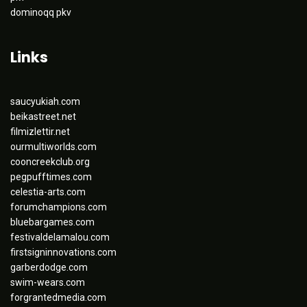
dominoqq pkv
Links
saucyukiah.com
beikastreet.net
filmizlettir.net
ourmultiworlds.com
cooncreekclub.org
pegpufftimes.com
celestia-arts.com
forumchampions.com
bluebargames.com
festivaldelamalou.com
firstsigninnovations.com
garberdodge.com
swim-wears.com
forgrantedmedia.com