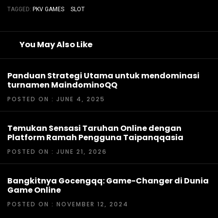
TAGGED:
PKV GAMES
SLOT
You May Also Like
Panduan Strategi Utama untuk mendominasi
turnamen MaindominoQQ
POSTED ON : JUNE 4, 2025
Temukan Sensasi Taruhan Online dengan
Platform Ramah Pengguna Taipanqqasia
POSTED ON : JUNE 21, 2026
Bangkitnya Gocengqq: Game-Changer di Dunia
Game Online
POSTED ON : NOVEMBER 12, 2024