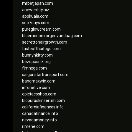
mrbetjapan.com
anewentity.biz
appkuala.com
seo7days.com
pureglowcream.com
bloemenbezorgenvandaag.com
secrettohairgrowth.com
tasteofthaitogo.com
bunnynkitty.com
bezopasnik.org
fjmnxga.com
saigonstartransport.com
bangmaxwin.com
infonetive.com
epictacoshop.com
biopuraskinserum.com
californiafinances.info
canadafinance.info
nevadamoney.info
rimene.com