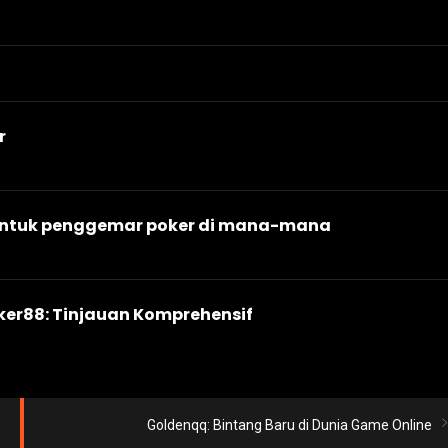
r
ntuk penggemar poker di mana-mana
er88: Tinjauan Komprehensif
Next
Goldenqq: Bintang Baru di Dunia Game Online
post: