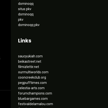
dominoqq
situs pkv
dominoqq
pkv
dominoqq pkv
Links
saucyukiah.com
.
beikastreet.net
filmizlettir.net
ourmultiworlds.com
cooncreekclub.org
pegpufftimes.com
celestia-arts.com
forumchampions.com
bluebargames.com
festivaldelamalou.com