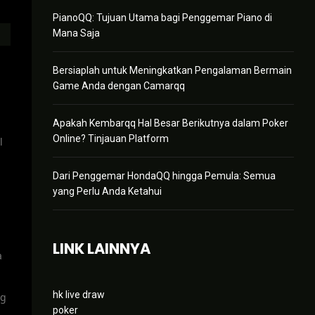
PianoQQ: Tujuan Utama bagi Penggemar Piano di
Mana Saja
Bersiaplah untuk Meningkatkan Pengalaman Bermain
Game Anda dengan Camarqq
Apakah Kembarqq Hal Besar Berikutnya dalam Poker
Online? Tinjauan Platform
l
Dari Penggemar HondaQQ hingga Pemula: Semua
yang Perlu Anda Ketahui
LINK LAINNYA
a
hk live draw
ng
poker