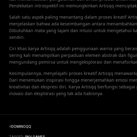
Pendekatan introspektif ini memungkinkan Artisqq mencipta
Salah satu aspek paling menantang dalam proses kreatif Art
menjelaskan bahwa ada keseimbangan antara menambahkan te
Dibutuhkan mata yang tajam dan intuisi untuk mengetahui k
sendiri.
Ciri khas karya Artisqq adalah penggunaan warna yang beran
sering kali menampilkan perpaduan elemen abstrak dan figurat
mengundang pemirsa untuk mengeksplorasi dan menafsirkan
Kesimpulannya, menjelajahi proses kreatif Artisqq menawark
Dari menemukan inspirasi hingga menerjemahkan emosi menja
kreativitas dan ekspresi diri. Karya Artisqq berfungsi sebag
inovasi dan eksplorasi yang tak ada habisnya.
#
DOMINOQQ