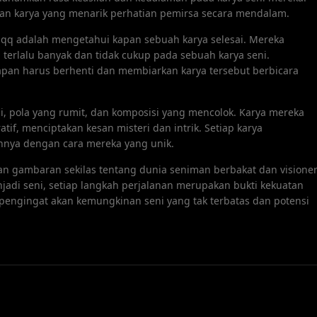
kan karya yang menarik perhatian pemirsa secara mendalam.
isqq adalah mengetahui kapan sebuah karya selesai. Mereka
rlalu banyak dan tidak cukup pada sebuah karya seni.
apan harus berhenti dan membiarkan karya tersebut berbicara
i, pola yang rumit, dan komposisi yang mencolok. Karya mereka
if, menciptakan kesan misteri dan intrik. Setiap karya
nya dengan cara mereka yang unik.
an gambaran sekilas tentang dunia seniman berbakat dan visioner
di seni, setiap langkah perjalanan merupakan bukti kekuatan
ai pengingat akan kemungkinan seni yang tak terbatas dan potensi