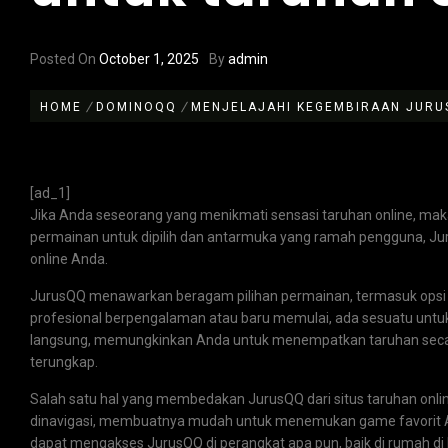
Posted On
October 1, 2025
By
admin
HOME
DOMINOQQ
MENJELAJAHI KEGEMBIRAAN JURU
[ad_1]
Jika Anda seseorang yang menikmati sensasi taruhan online, ma
permainan untuk dipilih dan antarmuka yang ramah pengguna, J
online Anda.
JurusQQ menawarkan beragam pilihan permainan, termasuk opsi p
profesional berpengalaman atau baru memulai, ada sesuatu untuk
langsung, memungkinkan Anda untuk menempatkan taruhan seca
terungkap.
Salah satu hal yang membedakan JurusQQ dari situs taruhan onli
dinavigasi, membuatnya mudah untuk menemukan game favorit 
dapat mengakses JurusQQ di perangkat apa pun, baik di rumah di