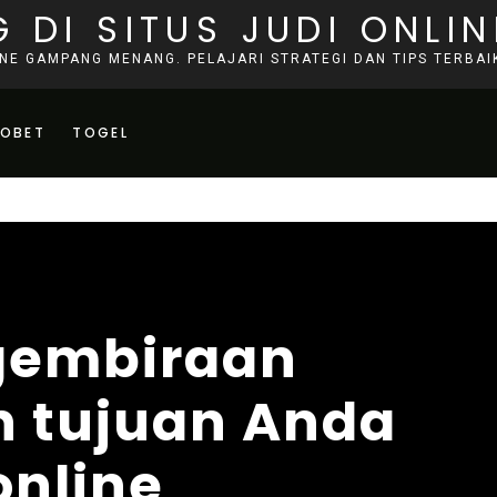
 DI SITUS JUDI ONL
INE GAMPANG MENANG. PELAJARI STRATEGI DAN TIPS TERB
BOBET
TOGEL
egembiraan
n tujuan Anda
online