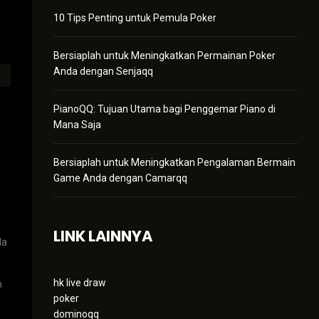
10 Tips Penting untuk Pemula Poker
Bersiaplah untuk Meningkatkan Permainan Poker
Anda dengan Senjaqq
PianoQQ: Tujuan Utama bagi Penggemar Piano di
Mana Saja
Bersiaplah untuk Meningkatkan Pengalaman Bermain
Game Anda dengan Camarqq
LINK LAINNYA
da
hk live draw
h
poker
dominoqq