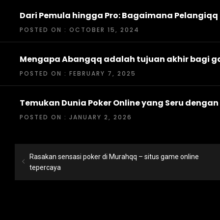
Dari Pemula hingga Pro: Bagaimana Pelangiqq
POSTED ON : OCTOBER 15, 2024
Mengapa Abangqq adalah tujuan akhir bagi g
POSTED ON : FEBRUARY 7, 2025
Temukan Dunia Poker Online yang Seru dengan
POSTED ON : JANUARY 2, 2026
Post
Previous
Rasakan sensasi poker di Murahqq – situs game online
navigation
post:
tepercaya