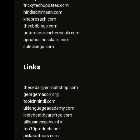
trickytechupdates.com
hindiabhimaan.com
khabresach.com
thecbdblogs.com
autoresearchchemicals.com
apnabusinesskaro.com
suleckiego.com
Links
thecedarglenmaltshop.com
georgemason.org
topicinhindi.com
uklanguageacademy.com
lindehealthcarefree.com
allbusinessjobs.info
top10products.net
pickabatours.com