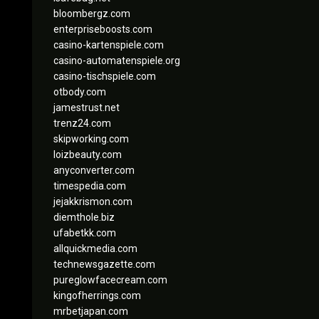
bloombergz.com
enterpriseboosts.com
casino-kartenspiele.com
casino-automatenspiele.org
casino-tischspiele.com
otbody.com
jamestrust.net
trenz24.com
skipworking.com
loizbeauty.com
anyconverter.com
timespedia.com
jejakkrismon.com
diemthole.biz
ufabetkk.com
allquickmedia.com
technewsgazette.com
pureglowfacecream.com
kingofherrings.com
mrbetjapan.com