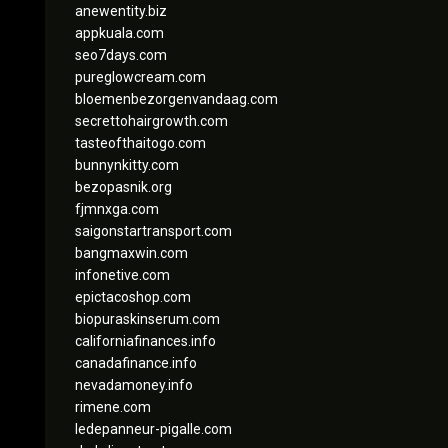
anewentity.biz
appkuala.com
seo7days.com
pureglowcream.com
bloemenbezorgenvandaag.com
secrettohairgrowth.com
tasteofthaitogo.com
bunnynkitty.com
bezopasnik.org
fjmnxga.com
saigonstartransport.com
bangmaxwin.com
infonetive.com
epictacoshop.com
biopuraskinserum.com
californiafinances.info
canadafinance.info
nevadamoney.info
rimene.com
ledepanneur-pigalle.com