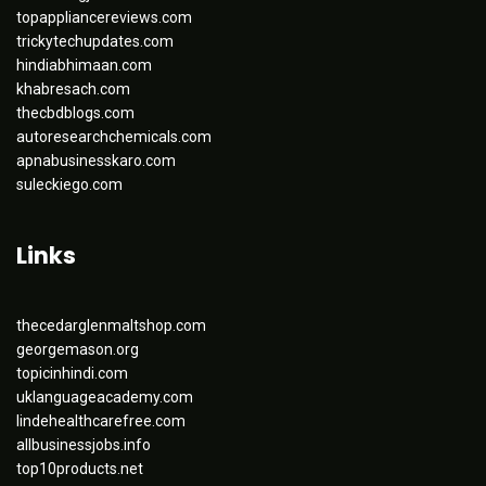
topappliancereviews.com
trickytechupdates.com
hindiabhimaan.com
khabresach.com
thecbdblogs.com
autoresearchchemicals.com
apnabusinesskaro.com
suleckiego.com
Links
thecedarglenmaltshop.com
georgemason.org
topicinhindi.com
uklanguageacademy.com
lindehealthcarefree.com
allbusinessjobs.info
top10products.net