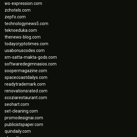
ws-expression.com
zchotels.com
zepfo.com
technologynews5.com
teknoeduka.com
thenews-blog.com
todaycryptotimes.com
usabonuscodes.com
sm-satta-makta-gods.com
softwaredegimnasios.com
soopermagazine.com
spacecoastdailys.com
readytrademark.com
renovationsrated.com
scoziarestaurant.com
seohart.com
set-cleaning.com
promodesignai.com
publicistspaper.com
quindaily.com