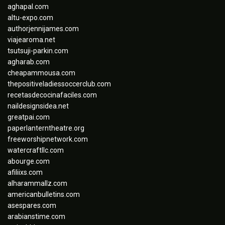
aghapal.com
altu-expo.com
authorjennijames.com
viajearoma.net
tsutsuji-parkin.com
agharab.com
cheapammousa.com
thepositiveladiessoccerclub.com
recetasdecocinafaciles.com
naildesignsidea.net
greatpai.com
paperlanterntheatre.org
freeworshipnetwork.com
watercraftllc.com
abourge.com
afiliixs.com
alharammallz.com
americanbulletins.com
asespares.com
arabianstime.com