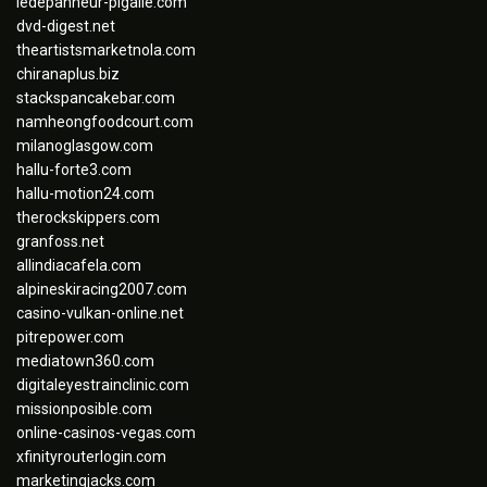
ledepanneur-pigalle.com
dvd-digest.net
theartistsmarketnola.com
chiranaplus.biz
stackspancakebar.com
namheongfoodcourt.com
milanoglasgow.com
hallu-forte3.com
hallu-motion24.com
therockskippers.com
granfoss.net
allindiacafela.com
alpineskiracing2007.com
casino-vulkan-online.net
pitrepower.com
mediatown360.com
digitaleyestrainclinic.com
missionposible.com
online-casinos-vegas.com
xfinityrouterlogin.com
marketingjacks.com