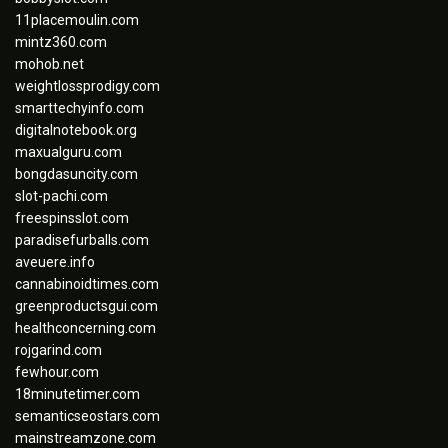
11placemoulin.com
mintz360.com
mohob.net
weightlossprodigy.com
smarttechyinfo.com
digitalnotebook.org
maxualguru.com
bongdasuncity.com
slot-pachi.com
freespinsslot.com
paradisefurballs.com
aveuere.info
cannabinoidtimes.com
greenproductsgui.com
healthconcerning.com
rojgarind.com
fewhour.com
18minutetimer.com
semanticseostars.com
mainstreamzone.com