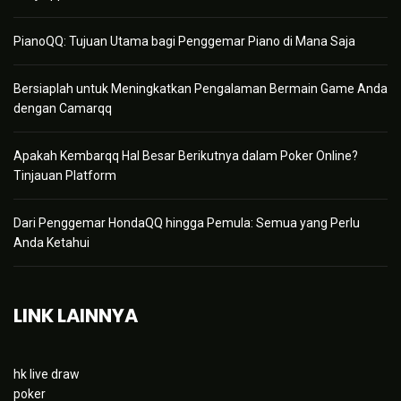
PianoQQ: Tujuan Utama bagi Penggemar Piano di Mana Saja
Bersiaplah untuk Meningkatkan Pengalaman Bermain Game Anda
dengan Camarqq
Apakah Kembarqq Hal Besar Berikutnya dalam Poker Online?
Tinjauan Platform
Dari Penggemar HondaQQ hingga Pemula: Semua yang Perlu
Anda Ketahui
LINK LAINNYA
hk live draw
poker