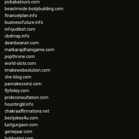
pickabatours.com
beastmode-bodybuilding.com
financelplan.info
businessfuture.info
infojudibet.com
cbdmap.info
deanbeanxn.com
matkarajdhanigame.com
popthrone.com
world-slots.com
imakewebsolution.com
che-blog.com
pancakecoinz.com
flyfinley.com
prideconsultation.com
hountinglil.info
chakraaffirmations.net
bestjokes4u.com
lustgurgaon.com
geniejaar.com
bobbyslot.com