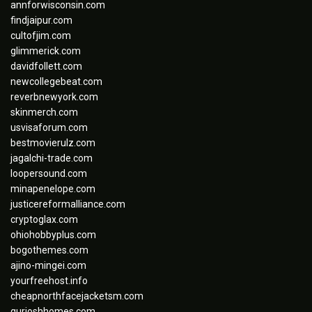
annforwisconsin.com
findjaipur.com
cultofjim.com
glimmerick.com
davidfollett.com
newcollegebeat.com
reverbnewyork.com
skinmerch.com
usvisaforum.com
bestmovierulz.com
jagalchi-trade.com
loopersound.com
minapenelope.com
justicereformalliance.com
cryptoglax.com
ohiohobbyplus.com
bogothemes.com
ajino-mingei.com
yourfreehost.info
cheapnorthfacejacketsm.com
gurjoshhomes.com