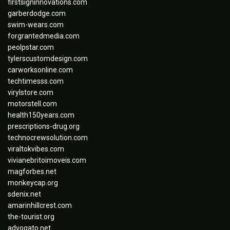
firstsigninnovations.com
garberdodge.com
swim-wears.com
forgrantedmedia.com
peolpstar.com
tylerscustomdesign.com
carworksonline.com
techtimesss.com
virylstore.com
motorstell.com
health150years.com
prescriptions-drug.org
technocrewsolution.com
viraltokvibes.com
vivianebritoimoveis.com
magforbes.net
monkeycap.org
sdenix.net
amarinhillcrest.com
the-tourist.org
advogato.net