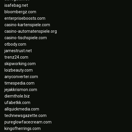
isafebag.net
bloombergz.com
enterpriseboosts.com
casino-kartenspiele.com
casino-automatenspiele.org
casino-tischspiele.com
otbody.com
jamestrust.net
trenz24.com
skipworking.com
loizbeauty.com
anyconverter.com
timespedia.com
jejakkrismon.com
diemthole.biz
ufabetkk.com
allquickmedia.com
technewsgazette.com
pureglowfacecream.com
kingofherrings.com