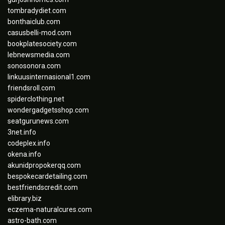
tombradydiet.com
bonthaiclub.com
casusbelli-mod.com
bookplatesociety.com
lebnewsmedia.com
sonosonora.com
linkuusinternasional1.com
friendsroll.com
spiderclothing.net
wondergadgetsshop.com
seatgurunews.com
3net.info
codeplex.info
okena.info
akunidpropokerqq.com
bespokecardetailing.com
bestfriendscredit.com
elibrary.biz
eczema-naturalcures.com
astro-bath.com