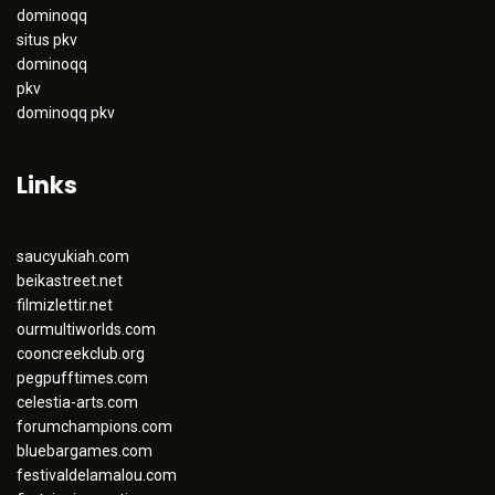
dominoqq
situs pkv
dominoqq
pkv
dominoqq pkv
Links
saucyukiah.com
beikastreet.net
filmizlettir.net
ourmultiworlds.com
cooncreekclub.org
pegpufftimes.com
celestia-arts.com
forumchampions.com
bluebargames.com
festivaldelamalou.com