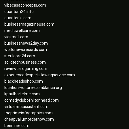
vibecasaconcepts.com
quantum24.info
quantenki.com
businessmagazineusa.com
medicwellcare.com
vidsmall.com
businessnews2day.com
worldnewsrecords.com
sterilepro24.com
solidtechbusiness.com
reviewcardgaming.com
experiencedexpertstowingservice.com
blackheadsshop.com
location-voiture-casablanca.org
kpaulbartelme.com
comedyclubofhiltonhead.com
virtualartsassistant.com
theprimeinfographics.com
cheapvaliumordernow.com
beenime.com