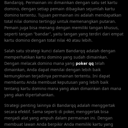
Bandarqq. Permainan ini dimainkan dengan satu set kartu
domino, dengan setiap pemain dibagikan sejumlah kartu
domino tertentu. Tujuan permainan ini adalah mendapatkan
total nilai domino tertinggi untuk memenangkan putaran.
Pemain juga bisa menang dengan memiliki tangan khusus,
seperti tangan “bandar”, yaitu tangan yang terdiri dari empat
kartu domino dengan total nilai 40 atau lebih.
Salah satu strategi kunci dalam Bandarqq adalah dengan
memperhatikan kartu domino yang sudah dimainkan.
Dengan melacak domino mana yang
poker qq
telah
dimainkan, Anda dapat menilai dengan lebih baik
kemungkinan terjadinya permainan tertentu. Ini dapat
membantu Anda membuat keputusan yang lebih baik
tentang kartu domino mana yang akan dimainkan dan mana
yang akan dipertahankan.
Strategi penting lainnya di Bandarqq adalah menggertak
secara efektif. Sama seperti di poker, menggertak bisa
menjadi alat yang ampuh dalam permainan ini. Dengan
membuat lawan Anda berpikir Anda memiliki kartu yang