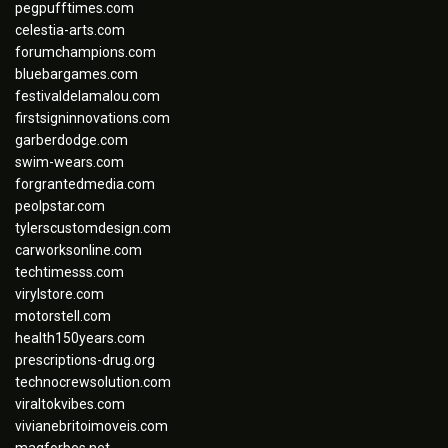
pegpufftimes.com
celestia-arts.com
forumchampions.com
bluebargames.com
festivaldelamalou.com
firstsigninnovations.com
garberdodge.com
swim-wears.com
forgrantedmedia.com
peolpstar.com
tylerscustomdesign.com
carworksonline.com
techtimesss.com
virylstore.com
motorstell.com
health150years.com
prescriptions-drug.org
technocrewsolution.com
viraltokvibes.com
vivianebritoimoveis.com