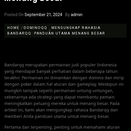
Posted On
September 21, 2024
By
admin
HOME
DOMINOQQ
MENGUNGKAP RAHASIA
BANDARQQ: PANDUAN UTAMA MENANG BESAR
Bandarqq merupakan permainan judi populer Indonesia
yang mendapat banyak perhatian dalam beberapa tahun
terakhir. Permainan ini dimainkan dengan domino dan mirip
dengan poker dalam hal aturan dan gameplay. Meskipun ini
mungkin tampak seperti permainan untung-untungan,
sebenarnya ada strategi yang dapat membantu pemain
meningkatkan peluang mereka untuk menang besar. Pada
artikel ini, kami akan mengungkap rahasia Bandarqq dan
memberi Anda panduan utama untuk menang besar.
Pertama dan terpenting, penting untuk memahami aturan