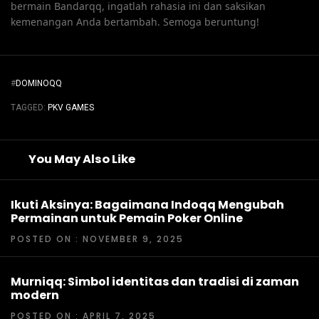
bermain Bandarqq, ingatlah rahasia ini dan saksikan
kemenangan Anda bertambah. Semoga beruntung!
#
DOMINOQQ
TAGGED:
PKV GAMES
You May Also Like
Ikuti Aksinya: Bagaimana Indoqq Mengubah
Permainan untuk Pemain Poker Online
POSTED ON : NOVEMBER 9, 2025
Murniqq: Simbol identitas dan tradisi di zaman
modern
POSTED ON : APRIL 7, 2025