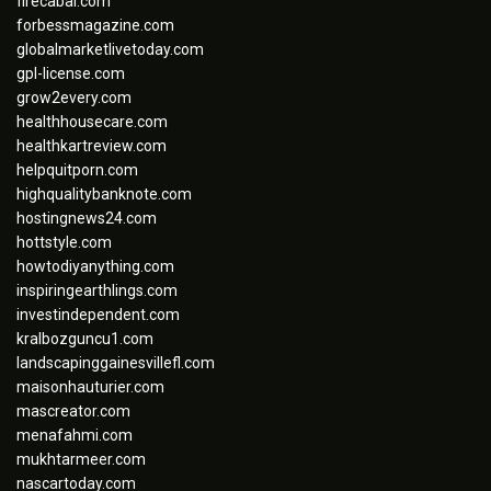
firecabal.com
forbessmagazine.com
globalmarketlivetoday.com
gpl-license.com
grow2every.com
healthhousecare.com
healthkartreview.com
helpquitporn.com
highqualitybanknote.com
hostingnews24.com
hottstyle.com
howtodiyanything.com
inspiringearthlings.com
investindependent.com
kralbozguncu1.com
landscapinggainesvillefl.com
maisonhauturier.com
mascreator.com
menafahmi.com
mukhtarmeer.com
nascartoday.com