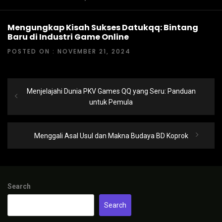
Mengungkap Kisah Sukses Datukqq: Bintang
Baru di Industri Game Online
POSTED ON : NOVEMBER 21, 2024
Post
Previous
Menjelajahi Dunia PKV Games QQ yang Seru: Panduan
navigation
post:
untuk Pemula
Next
Menggali Asal Usul dan Makna Budaya BD Koprok
post:
Search
Search