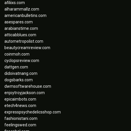
afiliixs.com
alharammallz.com
americanbulletins.com
asespares.com
arabianstime.com
atticabblues.com
autometropolist.com
beautycreamreview.com
coinmoh.com
cyclopsreview.com
dattgen.com
didoivatnang.com
dogsbarks.com
dwmsoftwarehouse.com
enjoytroyjackson.com
epicaimbots.com
etech4news.com
expresspsychedelicsshop.com
fashionistani.com
feelingswed.com