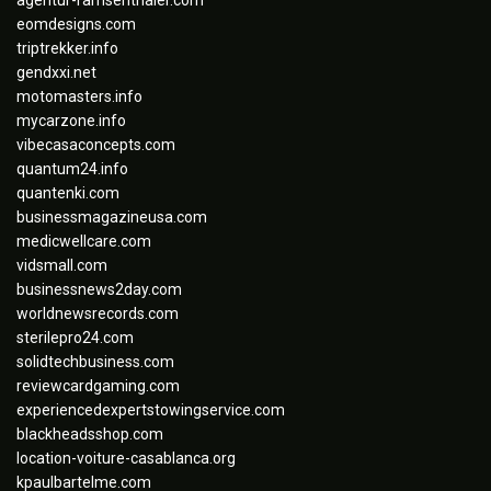
agentur-ramsenthaler.com
eomdesigns.com
triptrekker.info
gendxxi.net
motomasters.info
mycarzone.info
vibecasaconcepts.com
quantum24.info
quantenki.com
businessmagazineusa.com
medicwellcare.com
vidsmall.com
businessnews2day.com
worldnewsrecords.com
sterilepro24.com
solidtechbusiness.com
reviewcardgaming.com
experiencedexpertstowingservice.com
blackheadsshop.com
location-voiture-casablanca.org
kpaulbartelme.com