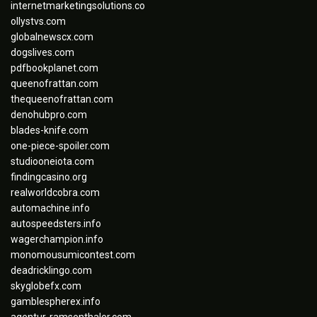
internetmarketingsolutions.co
ollystvs.com
globalnewscx.com
dogslives.com
pdfbookplanet.com
queenofrattan.com
thequeenofrattan.com
denohubpro.com
blades-knife.com
one-piece-spoiler.com
studiooneiota.com
findingcasino.org
realworldcobra.com
automachine.info
autospeedsters.info
wagerchampion.info
monomousumicontest.com
deadricklingo.com
skyglobefx.com
gamblespherex.info