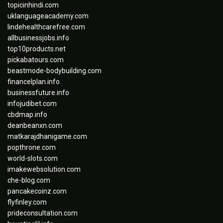
topicinhindi.com
uklanguageacademy.com
lindehealthcarefree.com
allbusinessjobs.info
top10products.net
pickabatours.com
beastmode-bodybuilding.com
financelplan.info
businessfuture.info
infojudibet.com
cbdmap.info
deanbeanxn.com
matkarajdhanigame.com
popthrone.com
world-slots.com
imakewebsolution.com
che-blog.com
pancakecoinz.com
flyfinley.com
prideconsultation.com