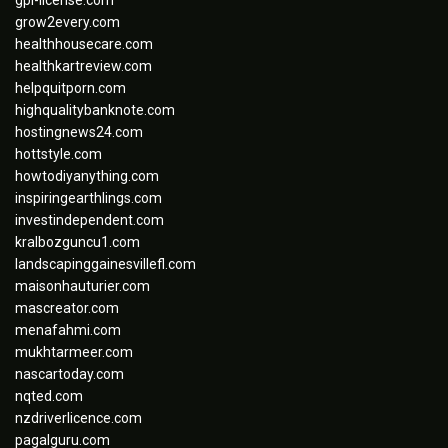
grow2every.com
healthhousecare.com
healthkartreview.com
helpquitporn.com
highqualitybanknote.com
hostingnews24.com
hottstyle.com
howtodiyanything.com
inspiringearthlings.com
investindependent.com
kralbozguncu1.com
landscapinggainesvillefl.com
maisonhauturier.com
mascreator.com
menafahmi.com
mukhtarmeer.com
nascartoday.com
nqted.com
nzdriverlicence.com
pagalguru.com