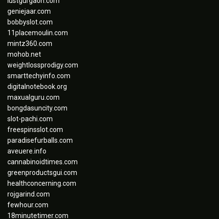
lustgurgaon.com
geniejaar.com
bobbyslot.com
11placemoulin.com
mintz360.com
mohob.net
weightlossprodigy.com
smarttechyinfo.com
digitalnotebook.org
maxualguru.com
bongdasuncity.com
slot-pachi.com
freespinsslot.com
paradisefurballs.com
aveuere.info
cannabinoidtimes.com
greenproductsgui.com
healthconcerning.com
rojgarind.com
fewhour.com
18minutetimer.com