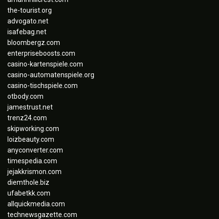
the-tourist.org
advogato.net
isafebag.net
bloombergz.com
enterpriseboosts.com
casino-kartenspiele.com
casino-automatenspiele.org
casino-tischspiele.com
otbody.com
jamestrust.net
trenz24.com
skipworking.com
loizbeauty.com
anyconverter.com
timespedia.com
jejakkrismon.com
diemthole.biz
ufabetkk.com
allquickmedia.com
technewsgazette.com