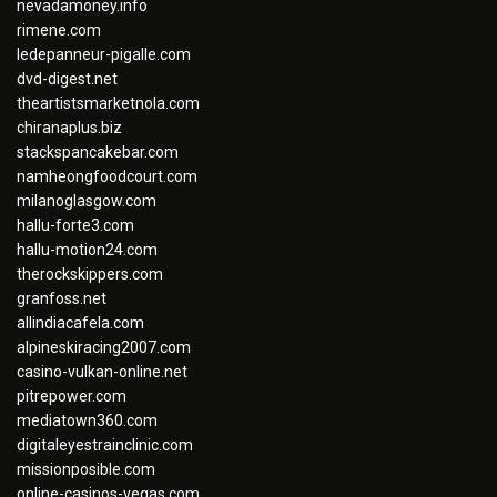
nevadamoney.info
rimene.com
ledepanneur-pigalle.com
dvd-digest.net
theartistsmarketnola.com
chiranaplus.biz
stackspancakebar.com
namheongfoodcourt.com
milanoglasgow.com
hallu-forte3.com
hallu-motion24.com
therockskippers.com
granfoss.net
allindiacafela.com
alpineskiracing2007.com
casino-vulkan-online.net
pitrepower.com
mediatown360.com
digitaleyestrainclinic.com
missionposible.com
online-casinos-vegas.com