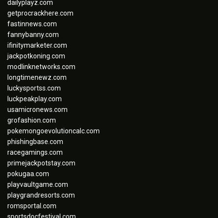
dailyplayz.com
getprocrackhere.com
fastinnews.com
fannybanny.com
ifinitymarketer.com
jackpotkoning.com
modlinknetworks.com
longtimenewz.com
luckysportss.com
luckpeakplay.com
usamicronews.com
grofashion.com
pokemongoevolutioncalc.com
phishingbase.com
racegamings.com
primejackpotstay.com
pokugaa.com
playvaultgame.com
playgrandresorts.com
romsportal.com
sportsdocfestival.com