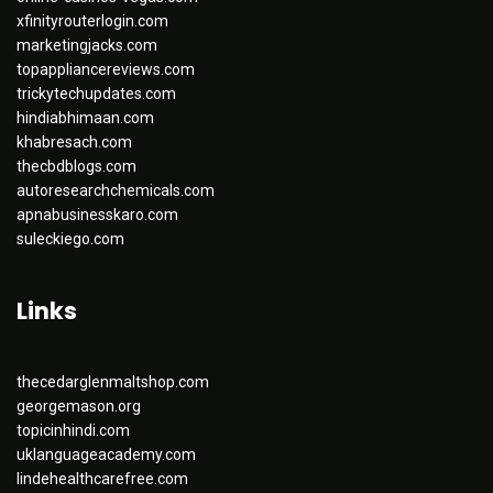
xfinityrouterlogin.com
marketingjacks.com
topappliancereviews.com
trickytechupdates.com
hindiabhimaan.com
khabresach.com
thecbdblogs.com
autoresearchchemicals.com
apnabusinesskaro.com
suleckiego.com
Links
thecedarglenmaltshop.com
georgemason.org
topicinhindi.com
uklanguageacademy.com
lindehealthcarefree.com