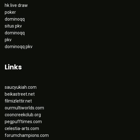
hk live draw
poker
dominoqq
situs pkv
dominoqq
pkv
dominoqq pkv
Links
saucyukiah.com
beikastreet.net
filmizlettir.net
ourmultiworlds.com
cooncreekclub.org
pegpufftimes.com
celestia-arts.com
forumchampions.com