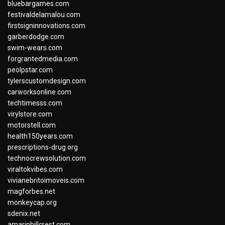
bluebargames.com
festivaldelamalou.com
firstsigninnovations.com
garberdodge.com
swim-wears.com
forgrantedmedia.com
peolpstar.com
tylerscustomdesign.com
carworksonline.com
techtimesss.com
virylstore.com
motorstell.com
health150years.com
prescriptions-drug.org
technocrewsolution.com
viraltokvibes.com
vivianebritoimoveis.com
magforbes.net
monkeycap.org
sdenix.net
amarinhillcrest.com