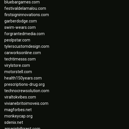
bluebargames.com
festivaldelamalou.com
firstsigninnovations.com
garberdodge.com
swim-wears.com
forgrantedmedia.com
peolpstar.com
tylerscustomdesign.com
carworksonline.com
techtimesss.com
virylstore.com
motorstell.com
health150years.com
prescriptions-drug.org
technocrewsolution.com
viraltokvibes.com
vivianebritoimoveis.com
magforbes.net
monkeycap.org
sdenix.net
amarinhillcrest.com