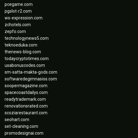
pcegame.com
pgslot-r2.com
ws-expression.com
zchotels.com
zepfo.com
technologynews5.com
teknoeduka.com
thenews-blog.com
todaycryptotimes.com
usabonuscodes.com
sm-satta-makta-gods.com
softwaredegimnasios.com
soopermagazine.com
spacecoastdailys.com
readytrademark.com
renovationsrated.com
scoziarestaurant.com
seohart.com
set-cleaning.com
promodesignai.com