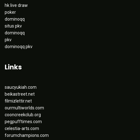
hk live draw
poker
dominoqq
situs pkv
dominoqq
pkv
dominoqq pkv
Links
saucyukiah.com
beikastreet.net
filmizlettir.net
ourmultiworlds.com
cooncreekclub.org
pegpufftimes.com
celestia-arts.com
forumchampions.com