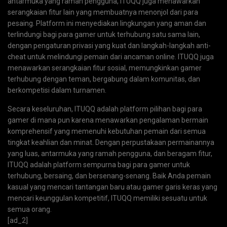
antarmuka yang ramah pengguna, ITUQQ juga menawarkan
serangkaian fitur lain yang membuatnya menonjol dari para
pesaing. Platform ini menyediakan lingkungan yang aman dan
terlindungi bagi para gamer untuk terhubung satu sama lain,
dengan pengaturan privasi yang kuat dan langkah-langkah anti-
cheat untuk melindungi pemain dari ancaman online. ITUQQ juga
menawarkan serangkaian fitur sosial, memungkinkan gamer
terhubung dengan teman, bergabung dalam komunitas, dan
berkompetisi dalam turnamen.
Secara keseluruhan, ITUQQ adalah platform pilihan bagi para
gamer di mana pun karena menawarkan pengalaman bermain
komprehensif yang memenuhi kebutuhan pemain dari semua
tingkat keahlian dan minat. Dengan perpustakaan permainannya
yang luas, antarmuka yang ramah pengguna, dan beragam fitur,
ITUQQ adalah platform sempurna bagi para gamer untuk
terhubung, bersaing, dan bersenang-senang. Baik Anda pemain
kasual yang mencari tantangan baru atau gamer garis keras yang
mencari keunggulan kompetitif, ITUQQ memiliki sesuatu untuk
semua orang.
[ad_2]