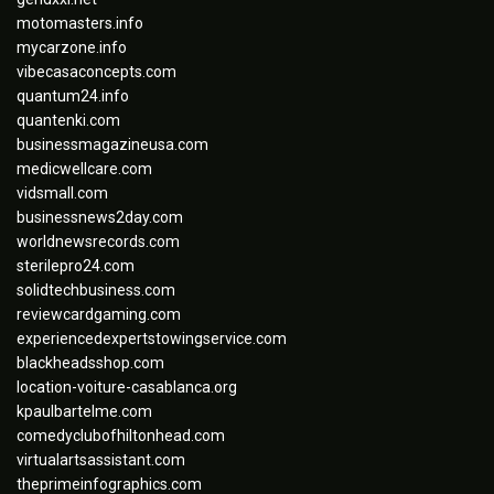
motomasters.info
mycarzone.info
vibecasaconcepts.com
quantum24.info
quantenki.com
businessmagazineusa.com
medicwellcare.com
vidsmall.com
businessnews2day.com
worldnewsrecords.com
sterilepro24.com
solidtechbusiness.com
reviewcardgaming.com
experiencedexpertstowingservice.com
blackheadsshop.com
location-voiture-casablanca.org
kpaulbartelme.com
comedyclubofhiltonhead.com
virtualartsassistant.com
theprimeinfographics.com