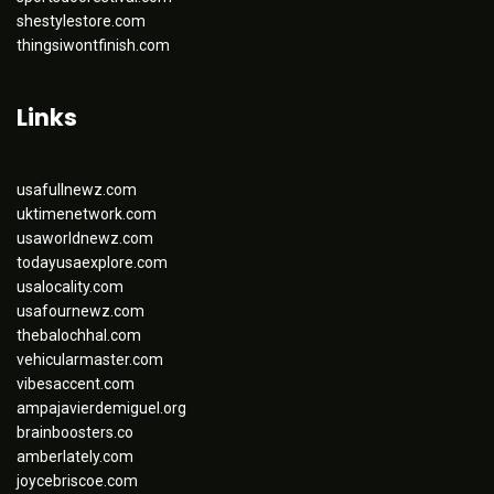
shestylestore.com
thingsiwontfinish.com
Links
usafullnewz.com
uktimenetwork.com
usaworldnewz.com
todayusaexplore.com
usalocality.com
usafournewz.com
thebalochhal.com
vehicularmaster.com
vibesaccent.com
ampajavierdemiguel.org
brainboosters.co
amberlately.com
joycebriscoe.com