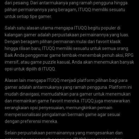
dari pesaing. Dari antarmukanya yang ramah pengguna hingga
pilihan permainannya yang beragam, ITUQQ memiliki sesuatu
untuk setiap tipe gamer.
Salah satu alasan utama mengapa ITUQQ begitu populer di
kalangan gamer adalah perpustakaan permainannya yang luas.
Dengan beragam pilihan permainan mulai dari favorit klasik
hingga rilisan baru, ITUQQ memiliki sesuatu untuk semua orang.
Baik Anda penggemar game tembak-menembak penuh aksi, RPG
imersif, atau game puzzle kasual, Anda akan menemukan banyak
opsi untuk dipilih di ITUQQ.
Alasan lain mengapa ITUQQ menjadi platform pilihan bagi para
gamer adalah antarmukanya yang ramah pengguna. Platform ini
mudah dinavigasi, memudahkan para gamer untuk menemukan
dan memainkan game favorit mereka. ITUQQ juga menawarkan
serangkaian opsi penyesuaian, memungkinkan pemain
mempersonalisasi pengalaman bermain game agar sesuai
dengan preferensi mereka.
Selain perpustakaan permainannya yang mengesankan dan