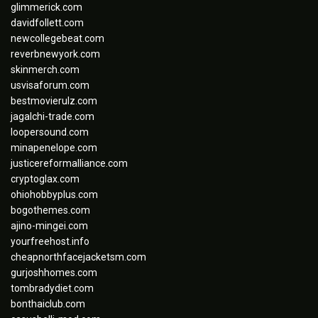
glimmerick.com
davidfollett.com
newcollegebeat.com
reverbnewyork.com
skinmerch.com
usvisaforum.com
bestmovierulz.com
jagalchi-trade.com
loopersound.com
minapenelope.com
justicereformalliance.com
cryptoglax.com
ohiohobbyplus.com
bogothemes.com
ajino-mingei.com
yourfreehost.info
cheapnorthfacejacketsm.com
gurjoshhomes.com
tombradydiet.com
bonthaiclub.com