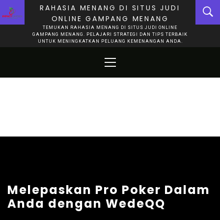
Skip
RAHASIA MENANG DI SITUS JUDI
to
ONLINE GAMPANG MENANG
content
TEMUKAN RAHASIA MENANG DI SITUS JUDI ONLINE
GAMPANG MENANG. PELAJARI STRATEGI DAN TIPS TERBAIK
UNTUK MENINGKATKAN PELUANG KEMENANGAN ANDA.
Primary
Menu
Melepaskan Pro Poker Dalam
Anda dengan WedeQQ