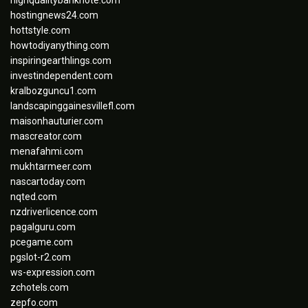
hostingnews24.com
hottstyle.com
howtodiyanything.com
inspiringearthlings.com
investindependent.com
kralbozguncu1.com
landscapinggainesvillefl.com
maisonhauturier.com
mascreator.com
menafahmi.com
mukhtarmeer.com
nascartoday.com
nqted.com
nzdriverlicence.com
pagalguru.com
pcegame.com
pgslot-r2.com
ws-expression.com
zchotels.com
zepfo.com