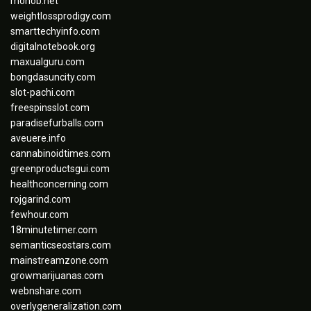
mohob.net
weightlossprodigy.com
smarttechyinfo.com
digitalnotebook.org
maxualguru.com
bongdasuncity.com
slot-pachi.com
freespinsslot.com
paradisefurballs.com
aveuere.info
cannabinoidtimes.com
greenproductsgui.com
healthconcerning.com
rojgarind.com
fewhour.com
18minutetimer.com
semanticseostars.com
mainstreamzone.com
growmarijuanas.com
webnshare.com
overlygeneralization.com