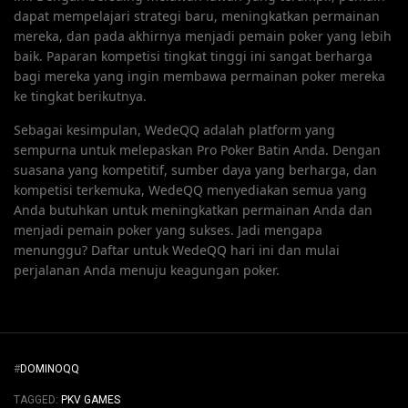
dapat mempelajari strategi baru, meningkatkan permainan
mereka, dan pada akhirnya menjadi pemain poker yang lebih
baik. Paparan kompetisi tingkat tinggi ini sangat berharga
bagi mereka yang ingin membawa permainan poker mereka
ke tingkat berikutnya.
Sebagai kesimpulan, WedeQQ adalah platform yang
sempurna untuk melepaskan Pro Poker Batin Anda. Dengan
suasana yang kompetitif, sumber daya yang berharga, dan
kompetisi terkemuka, WedeQQ menyediakan semua yang
Anda butuhkan untuk meningkatkan permainan Anda dan
menjadi pemain poker yang sukses. Jadi mengapa
menunggu? Daftar untuk WedeQQ hari ini dan mulai
perjalanan Anda menuju keagungan poker.
#
DOMINOQQ
TAGGED:
PKV GAMES