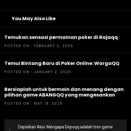
You May Also Like
Temukan sensasi permainan poker di Rajaqq
POSTED ON : FEBRUARY 3, 2025
Temui Bintang Baru di Poker Online: WargaQQ
POSTED ON : JANUARY 2, 2025
Bersiaplah untuk bermain dan menang dengan
pilihan game ABANGQQ yang mengesankan
POSTED ON : MAY 18, 2025
Post
Previous
Dapatkan Aksi: Mengapa Depoqq adalah tren game