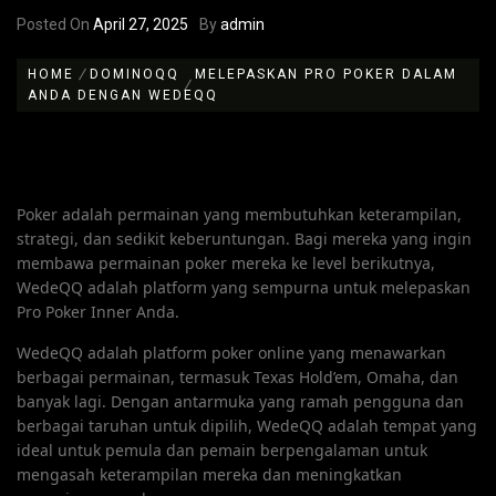
Posted On
April 27, 2025
By
admin
HOME
DOMINOQQ
MELEPASKAN PRO POKER DALAM
ANDA DENGAN WEDEQQ
Poker adalah permainan yang membutuhkan keterampilan,
strategi, dan sedikit keberuntungan. Bagi mereka yang ingin
membawa permainan poker mereka ke level berikutnya,
WedeQQ adalah platform yang sempurna untuk melepaskan
Pro Poker Inner Anda.
WedeQQ adalah platform poker online yang menawarkan
berbagai permainan, termasuk Texas Hold’em, Omaha, dan
banyak lagi. Dengan antarmuka yang ramah pengguna dan
berbagai taruhan untuk dipilih, WedeQQ adalah tempat yang
ideal untuk pemula dan pemain berpengalaman untuk
mengasah keterampilan mereka dan meningkatkan