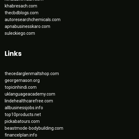
khabresach.com
thecbdblogs.com
autoresearchchemicals.com
apnabusinesskaro.com
suleckiego.com
Links
thecedarglenmaltshop.com
georgemason.org
topicinhindi.com
uklanguageacademy.com
lindehealthcarefree.com
allbusinessjobs.info
top10products.net
pickabatours.com
beastmode-bodybuilding.com
financelplan.info