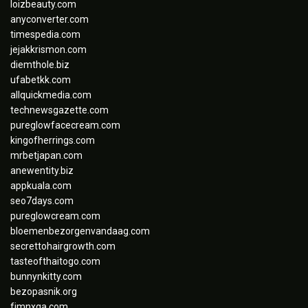
loizbeauty.com
anyconverter.com
timespedia.com
jejakkrismon.com
diemthole.biz
ufabetkk.com
allquickmedia.com
technewsgazette.com
pureglowfacecream.com
kingofherrings.com
mrbetjapan.com
anewentity.biz
appkuala.com
seo7days.com
pureglowcream.com
bloemenbezorgenvandaag.com
secrettohairgrowth.com
tasteofthaitogo.com
bunnynkitty.com
bezopasnik.org
fjmnxga.com