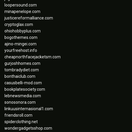
loopersound.com
minapenelope.com
justicereformalliance.com
cryptoglax.com
ohiohobbyplus.com
bogothemes.com
ajino-mingei.com
yourfreehost.info
cheapnorthfacejacketsm.com
gurjoshhomes.com
tombradydiet.com
bonthaiclub.com
casusbelli-mod.com
bookplatesociety.com
lebnewsmedia.com
sonosonora.com
linkuusinternasional1.com
friendsroll.com
spiderclothing.net
wondergadgetsshop.com