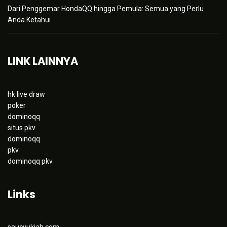
Dari Penggemar HondaQQ hingga Pemula: Semua yang Perlu
Anda Ketahui
LINK LAINNYA
hk live draw
poker
dominoqq
situs pkv
dominoqq
pkv
dominoqq pkv
Links