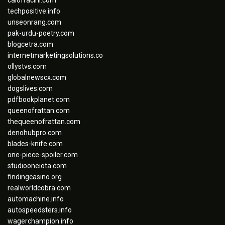
caiofracini.com
techpositive.info
unseonrang.com
pak-urdu-poetry.com
blogcetra.com
internetmarketingsolutions.co
ollystvs.com
globalnewscx.com
dogslives.com
pdfbookplanet.com
queenofrattan.com
thequeenofrattan.com
denohubpro.com
blades-knife.com
one-piece-spoiler.com
studiooneiota.com
findingcasino.org
realworldcobra.com
automachine.info
autospeedsters.info
wagerchampion.info