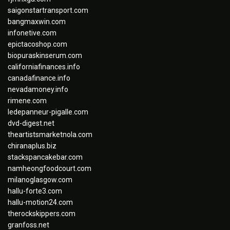
saigonstartransport.com
bangmaxwin.com
infonetive.com
epictacoshop.com
biopuraskinserum.com
californiafinances.info
canadafinance.info
nevadamoney.info
rimene.com
ledepanneur-pigalle.com
dvd-digest.net
theartistsmarketnola.com
chiranaplus.biz
stackspancakebar.com
namheongfoodcourt.com
milanoglasgow.com
hallu-forte3.com
hallu-motion24.com
therockskippers.com
granfoss.net