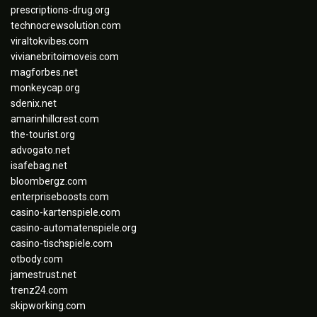
prescriptions-drug.org
technocrewsolution.com
viraltokvibes.com
vivianebritoimoveis.com
magforbes.net
monkeycap.org
sdenix.net
amarinhillcrest.com
the-tourist.org
advogato.net
isafebag.net
bloombergz.com
enterpriseboosts.com
casino-kartenspiele.com
casino-automatenspiele.org
casino-tischspiele.com
otbody.com
jamestrust.net
trenz24.com
skipworking.com