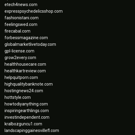
etech4news.com
expresspsychedelicsshop.com
fashionistani.com
feelingswed.com
firecabal.com
forbessmagazine.com
globalmarketlivetoday.com
gpl-license.com
grow2every.com
healthhousecare.com
healthkartreview.com
helpquitporn.com
highqualitybanknote.com
hostingnews24.com
hottstyle.com
howtodiyanything.com
inspiringearthlings.com
investindependent.com
kralbozguncu1.com
landscapinggainesvillefl.com