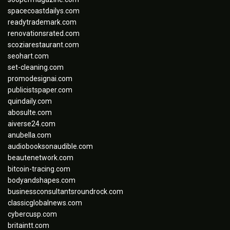
spacecoastdailys.com
readytrademark.com
renovationsrated.com
scoziarestaurant.com
seohart.com
set-cleaning.com
promodesignai.com
publicistspaper.com
quindaily.com
abosulte.com
aiverse24.com
anubella.com
audiobooksonaudible.com
beautenetwork.com
bitcoin-tracing.com
bodyandshapes.com
businessconsultantsroundrock.com
classicglobalnews.com
cybercusp.com
britaintt.com