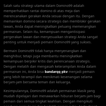
Salah satu strategi utama dalam Domino99 adalah
memperhatikan rantai domino di atas meja dan
merencanakan gerakan Anda sesuai dengan itu. Dengan
memainkan domino secara strategis dan memblokir gerakan
lawan, Anda dapat meningkatkan peluang memenangkan
permainan. Selain itu, kemampuan mengantisipasi
pergerakan lawan dan menyesuaikan strategi Anda sangat
penting untuk menjadi pemain Domino99 yang sukses.
Bermain Domino99 tidak hanya menyenangkan dan
menghibur, tetapi juga membantu meningkatkan
kemampuan berpikir kritis dan perencanaan strategis.
Dengan melatih dan mengasah keterampilan Anda dalam
permainan ini, Anda bisa
bandarqq pkv
menjadi pemain
yang lebih terampil dan menikmati kesenangan selama
berjam-jam bersama teman dan keluarga.
Kesimpulannya, Domino99 adalah permainan klasik yang
mudah dipelajari dan menawarkan hiburan berjam-jam bagi
pemain dari semua tingkat keahlian. Dengan mengikuti