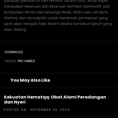
panduan pemula ini dan berlatih secara rutin, Anda dapat
merasakan keseruan dan keseruan bermain Domino99. Jadi
kumpulkan teman dan keluarga Anda, ambil satu set kartu
domino, dan bersiaplah untuk menikmati permainan yang
pasti akan menjadi hobi favorit selama bertahun-tahun yang
akan datang.
#
DOMINOQQ
TAGGED:
PKV GAMES
You May Also Like
Kekuatan Hematqq: Obat Alami Peradangan
dan Nyeri
POSTED ON : NOVEMBER 23, 2024