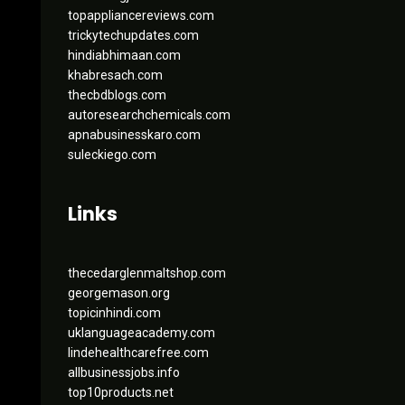
topappliancereviews.com
trickytechupdates.com
hindiabhimaan.com
khabresach.com
thecbdblogs.com
autoresearchchemicals.com
apnabusinesskaro.com
suleckiego.com
Links
thecedarglenmaltshop.com
georgemason.org
topicinhindi.com
uklanguageacademy.com
lindehealthcarefree.com
allbusinessjobs.info
top10products.net