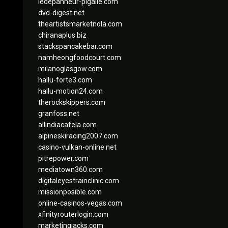
ledepanneur-pigalle.com
dvd-digest.net
theartistsmarketnola.com
chiranaplus.biz
stackspancakebar.com
namheongfoodcourt.com
milanoglasgow.com
hallu-forte3.com
hallu-motion24.com
therockskippers.com
granfoss.net
allindiacafela.com
alpineskiracing2007.com
casino-vulkan-online.net
pitrepower.com
mediatown360.com
digitaleyestrainclinic.com
missionposible.com
online-casinos-vegas.com
xfinityrouterlogin.com
marketingjacks.com