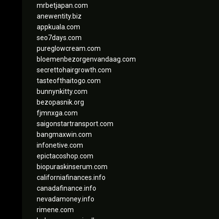
mrbetjapan.com
anewentity.biz
appkuala.com
seo7days.com
pureglowcream.com
bloemenbezorgenvandaag.com
secrettohairgrowth.com
tasteofthaitogo.com
bunnynkitty.com
bezopasnik.org
fjmnxga.com
saigonstartransport.com
bangmaxwin.com
infonetive.com
epictacoshop.com
biopuraskinserum.com
californiafinances.info
canadafinance.info
nevadamoney.info
rimene.com