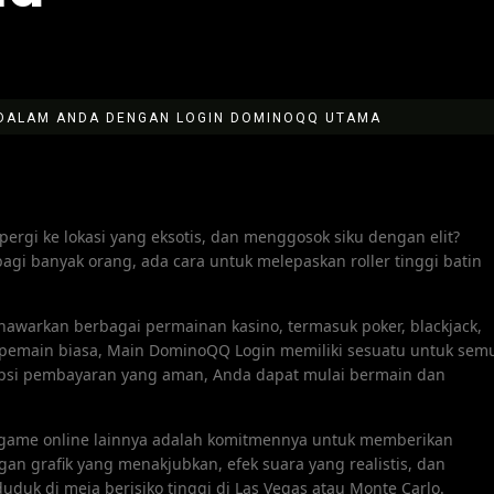
N DALAM ANDA DENGAN LOGIN DOMINOQQ UTAMA
rgi ke lokasi yang eksotis, dan menggosok siku dengan elit?
gi banyak orang, ada cara untuk melepaskan roller tinggi batin
warkan berbagai permainan kasino, termasuk poker, blackjack,
 pemain biasa, Main DominoQQ Login memiliki sesuatu untuk sem
psi pembayaran yang aman, Anda dapat mulai bermain dan
game online lainnya adalah komitmennya untuk memberikan
 grafik yang menakjubkan, efek suara yang realistis, dan
duk di meja berisiko tinggi di Las Vegas atau Monte Carlo.