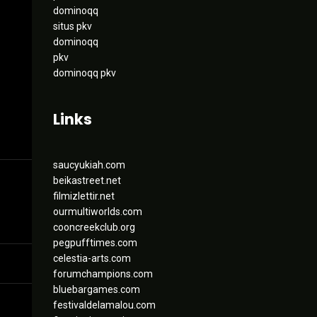
dominoqq
situs pkv
dominoqq
pkv
dominoqq pkv
Links
saucyukiah.com
beikastreet.net
filmizlettir.net
ourmultiworlds.com
cooncreekclub.org
pegpufftimes.com
celestia-arts.com
forumchampions.com
bluebargames.com
festivaldelamalou.com