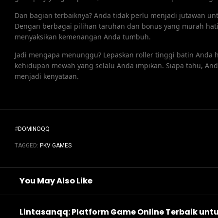
Dan bagian terbaiknya? Anda tidak perlu menjadi jutawan 
Dengan berbagai pilihan taruhan dan bonus yang murah hat
menyaksikan kemenangan Anda tumbuh.
Jadi mengapa menunggu? Lepaskan roller tinggi batin Anda 
kehidupan mewah yang selalu Anda impikan. Siapa tahu, A
menjadi kenyataan.
#
DOMINOQQ
TAGGED:
PKV GAMES
You May Also Like
Lintasanqq: Platform Game Online Terbaik un