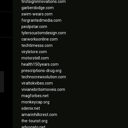
firstsigninnovations.com
garberdodge.com
swim-wears.com
forgrantedmedia.com
peolpstar.com
tylerscustomdesign.com
carworksonline.com
techtimesss.com
virylstore.com
motorstell.com
health150years.com
prescriptions-drug.org
technocrewsolution.com
viraltokvibes.com
vivianebritoimoveis.com
magforbes.net
monkeycap.org
sdenix.net
amarinhillcrest.com
the-tourist.org
advogato.net