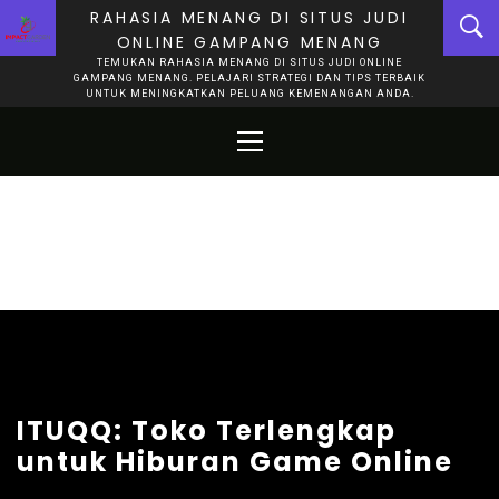
Skip
RAHASIA MENANG DI SITUS JUDI
to
ONLINE GAMPANG MENANG
content
TEMUKAN RAHASIA MENANG DI SITUS JUDI ONLINE
GAMPANG MENANG. PELAJARI STRATEGI DAN TIPS TERBAIK
UNTUK MENINGKATKAN PELUANG KEMENANGAN ANDA.
Primary
Menu
ITUQQ: Toko Terlengkap
untuk Hiburan Game Online