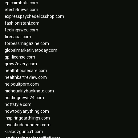
epicaimbots.com
etech4news.com
expresspsychedelicsshop.com
fashionistani.com
feelingswed.com
firecabal.com
forbessmagazine.com
globalmarketlivetoday.com
gpl-license.com
grow2every.com
healthhousecare.com
healthkartreview.com
helpquitporn.com
highqualitybanknote.com
hostingnews24.com
hottstyle.com
howtodiyanything.com
inspiringearthlings.com
investindependent.com
kralbozguncu1.com