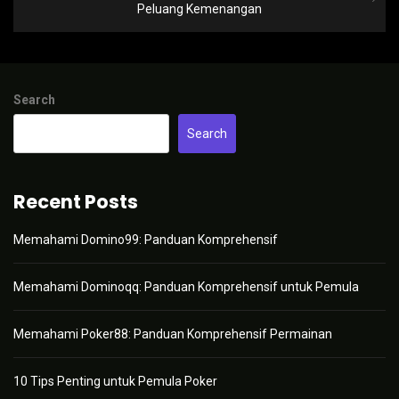
post:
Peluang Kemenangan
Search
Search
Recent Posts
Memahami Domino99: Panduan Komprehensif
Memahami Dominoqq: Panduan Komprehensif untuk Pemula
Memahami Poker88: Panduan Komprehensif Permainan
10 Tips Penting untuk Pemula Poker