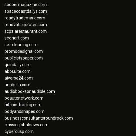
soopermagazine.com
spacecoastdailys.com
readytrademark.com
renovationsrated.com
scoziarestaurant.com
seohart.com
set-cleaning.com
promodesignai.com
publicistspaper.com
quindaily.com
abosulte.com
aiverse24.com
anubella.com
audiobooksonaudible.com
beautenetwork.com
bitcoin-tracing.com
bodyandshapes.com
businessconsultantsroundrock.com
classicglobalnews.com
cybercusp.com