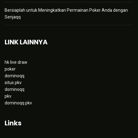
Bersiaplah untuk Meningkatkan Permainan Poker Anda dengan
Senjaqq
LINK LAINNYA
hk live draw
poker
dominoqq
situs pkv
dominoqq
pkv
dominoqq pkv
Links