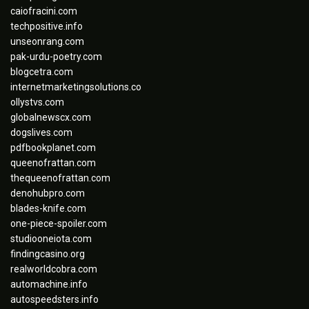
caiofracini.com
techpositive.info
unseonrang.com
pak-urdu-poetry.com
blogcetra.com
internetmarketingsolutions.co
ollystvs.com
globalnewscx.com
dogslives.com
pdfbookplanet.com
queenofrattan.com
thequeenofrattan.com
denohubpro.com
blades-knife.com
one-piece-spoiler.com
studiooneiota.com
findingcasino.org
realworldcobra.com
automachine.info
autospeedsters.info