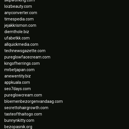
skipworking.com
loizbeauty.com
anyconverter.com
timespedia.com
jejakkrismon.com
diemthole.biz
ufabetkk.com
allquickmedia.com
technewsgazette.com
pureglowfacecream.com
kingofherrings.com
mrbetjapan.com
anewentity.biz
appkuala.com
seo7days.com
pureglowcream.com
bloemenbezorgenvandaag.com
secrettohairgrowth.com
tasteofthaitogo.com
bunnynkitty.com
bezopasnik.org