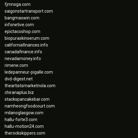
fjmnxga.com
saigonstartransport.com
bangmaxwin.com
infonetive.com
epictacoshop.com
biopuraskinserum.com
californiafinances.info
canadafinance.info
nevadamoney.info
rimene.com
ledepanneur-pigalle.com
dvd-digest.net
theartistsmarketnola.com
chiranaplus.biz
stackspancakebar.com
namheongfoodcourt.com
milanoglasgow.com
hallu-forte3.com
hallu-motion24.com
therockskippers.com