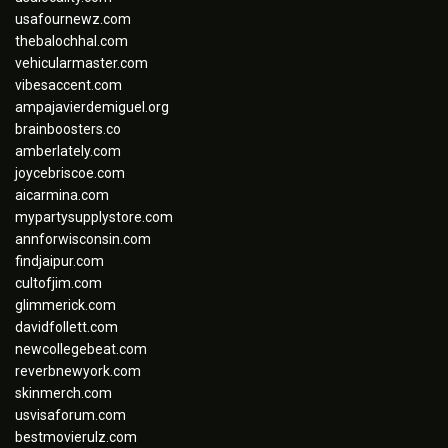
usafournewz.com
thebalochhal.com
vehicularmaster.com
vibesaccent.com
ampajavierdemiguel.org
brainboosters.co
amberlately.com
joycebriscoe.com
aicarmina.com
mypartysupplystore.com
annforwisconsin.com
findjaipur.com
cultofjim.com
glimmerick.com
davidfollett.com
newcollegebeat.com
reverbnewyork.com
skinmerch.com
usvisaforum.com
bestmovierulz.com