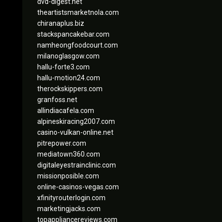
dvd-digest.net
theartistsmarketnola.com
chiranaplus.biz
stackspancakebar.com
namheongfoodcourt.com
milanoglasgow.com
hallu-forte3.com
hallu-motion24.com
therockskippers.com
granfoss.net
allindiacafela.com
alpineskiracing2007.com
casino-vulkan-online.net
pitrepower.com
mediatown360.com
digitaleyestrainclinic.com
missionposible.com
online-casinos-vegas.com
xfinityrouterlogin.com
marketingjacks.com
topappliancereviews.com