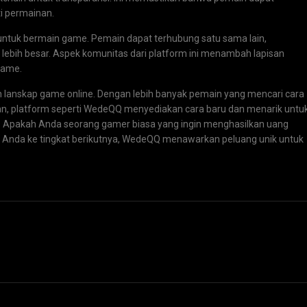
i permainan.
ntuk bermain game. Pemain dapat terhubung satu sama lain,
ebih besar. Aspek komunitas dari platform ini menambah lapisan
game.
 lanskap game online. Dengan lebih banyak pemain yang mencari cara
, platform seperti WedeQQ menyediakan cara baru dan menarik untu
 Apakah Anda seorang gamer biasa yang ingin menghasilkan uang
 Anda ke tingkat berikutnya, WedeQQ menawarkan peluang unik untuk