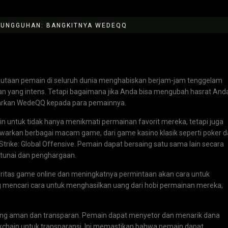
 SUNGGUHAN: BANGKITNYA WEDEQQ
an jutaan pemain di seluruh dunia menghabiskan berjam-jam tenggelam
ran yang intens. Tetapi bagaimana jika Anda bisa mengubah hasrat And
warkan WedeQQ kepada para pemainnya.
untuk tidak hanya menikmati permainan favorit mereka, tetapi juga
awarkan berbagai macam game, dari game kasino klasik seperti poker 
-Strike: Global Offensive. Pemain dapat bersaing satu sama lain secara
tunai dan penghargaan.
itas game online dan meningkatnya permintaan akan cara untuk
encari cara untuk menghasilkan uang dari hobi permainan mereka,
ang aman dan transparan. Pemain dapat menyetor dan menarik dana
kchain untuk transparansi. Ini memastikan bahwa pemain dapat