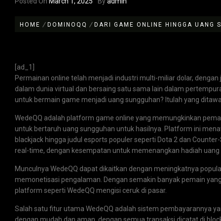
Posted On
March 1, 2025
By
admin
HOME
DOMINOQQ
DARI GAME ONLINE HINGGA UANG
[ad_1]
Permainan online telah menjadi industri multi-miliar dolar, deng
dalam dunia virtual dan bersaing satu sama lain dalam pertempu
untuk bermain game menjadi uang sungguhan? Itulah yang dita
WedeQQ adalah platform game online yang memungkinkan pemain 
untuk bertaruh uang sungguhan untuk hasilnya. Platform ini men
blackjack hingga judul esports populer seperti Dota 2 dan Counter
real-time, dengan kesempatan untuk memenangkan hadiah uang 
Munculnya WedeQQ dapat dikaitkan dengan meningkatnya popular
memonetisasi pengalaman. Dengan semakin banyak pemain yang m
platform seperti WedeQQ mengisi ceruk di pasar.
Salah satu fitur utama WedeQQ adalah sistem pembayarannya y
dengan mudah dan aman, dengan semua transaksi dicatat di bloc