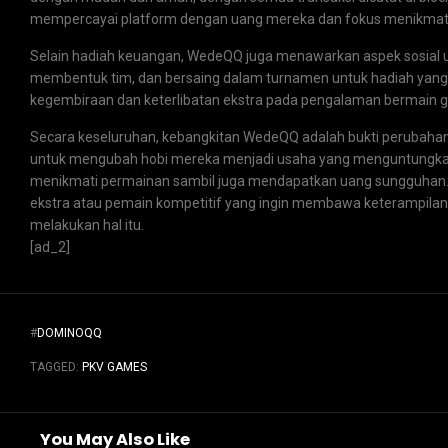
mempercayai platform dengan uang mereka dan fokus menikmat
Selain hadiah keuangan, WedeQQ juga menawarkan aspek sosial u
membentuk tim, dan bersaing dalam turnamen untuk hadiah yang l
kegembiraan dan keterlibatan ekstra pada pengalaman bermain 
Secara keseluruhan, kebangkitan WedeQQ adalah bukti perubahan
untuk mengubah hobi mereka menjadi usaha yang menguntungkan
menikmati permainan sambil juga mendapatkan uang sungguhan.
ekstra atau pemain kompetitif yang ingin membawa keterampilan
melakukan hal itu.
[ad_2]
#
DOMINOQQ
TAGGED:
PKV GAMES
You May Also Like