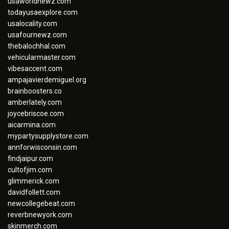
usaworldnewz.com
todayusaexplore.com
usalocality.com
usafournewz.com
thebalochhal.com
vehicularmaster.com
vibesaccent.com
ampajavierdemiguel.org
brainboosters.co
amberlately.com
joycebriscoe.com
aicarmina.com
mypartysupplystore.com
annforwisconsin.com
findjaipur.com
cultofjim.com
glimmerick.com
davidfollett.com
newcollegebeat.com
reverbnewyork.com
skinmerch.com