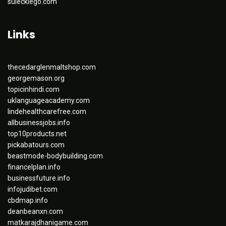
suleckiego.com
Links
thecedarglenmaltshop.com
georgemason.org
topicinhindi.com
uklanguageacademy.com
lindehealthcarefree.com
allbusinessjobs.info
top10products.net
pickabatours.com
beastmode-bodybuilding.com
financelplan.info
businessfuture.info
infojudibet.com
cbdmap.info
deanbeanxn.com
matkarajdhanigame.com