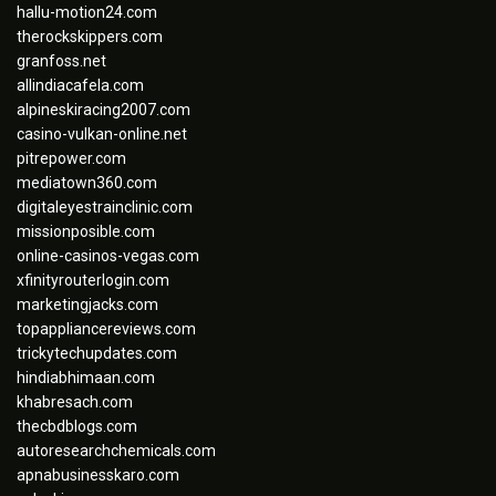
hallu-motion24.com
therockskippers.com
granfoss.net
allindiacafela.com
alpineskiracing2007.com
casino-vulkan-online.net
pitrepower.com
mediatown360.com
digitaleyestrainclinic.com
missionposible.com
online-casinos-vegas.com
xfinityrouterlogin.com
marketingjacks.com
topappliancereviews.com
trickytechupdates.com
hindiabhimaan.com
khabresach.com
thecbdblogs.com
autoresearchchemicals.com
apnabusinesskaro.com