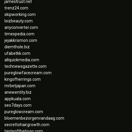
jamestrust.net
trenz24.com
skipworking.com
loizbeauty.com
anyconverter.com
timespedia.com
jejakkrismon.com
diemthole.biz
ufabetkk.com
allquickmedia.com
technewsgazette.com
pureglowfacecream.com
kingofherrings.com
mrbetjapan.com
anewentity.biz
appkuala.com
seo7days.com
pureglowcream.com
bloemenbezorgenvandaag.com
secrettohairgrowth.com
tasteofthaitogo.com