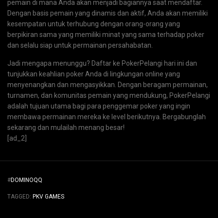
pemain di mana Anda akan menjadi bagiannya saat mendaftar.
Dengan basis pemain yang dinamis dan aktif, Anda akan memiliki
kesempatan untuk terhubung dengan orang-orang yang
berpikiran sama yang memiliki minat yang sama terhadap poker
dan selalu siap untuk permainan persahabatan.
Jadi mengapa menunggu? Daftar ke PokerPelangi hari ini dan
tunjukkan keahlian poker Anda di lingkungan online yang
menyenangkan dan mengasyikkan. Dengan beragam permainan,
turnamen, dan komunitas pemain yang mendukung, PokerPelangi
adalah tujuan utama bagi para penggemar poker yang ingin
membawa permainan mereka ke level berikutnya. Bergabunglah
sekarang dan mulailah menang besar!
[ad_2]
#
DOMINOQQ
TAGGED:
PKV GAMES