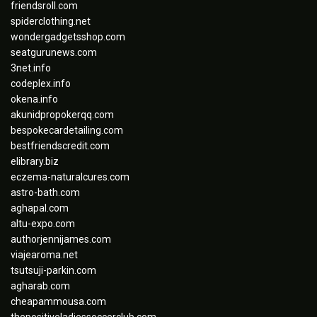
friendsroll.com
spiderclothing.net
wondergadgetsshop.com
seatgurunews.com
3net.info
codeplex.info
okena.info
akunidpropokerqq.com
bespokecardetailing.com
bestfriendscredit.com
elibrary.biz
eczema-naturalcures.com
astro-bath.com
aghapal.com
altu-expo.com
authorjennijames.com
viajearoma.net
tsutsuji-parkin.com
agharab.com
cheapammousa.com
thepositiveladiessoccerclub.com