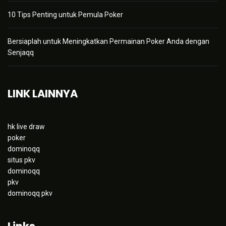
10 Tips Penting untuk Pemula Poker
Bersiaplah untuk Meningkatkan Permainan Poker Anda dengan
Senjaqq
LINK LAINNYA
hk live draw
poker
dominoqq
situs pkv
dominoqq
pkv
dominoqq pkv