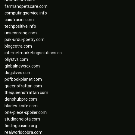
farmandpetscare.com
computingservice.info
caiofracini.com
techpositive.info
unseonrang.com
pak-urdu-poetry.com
blogcetra.com
internetmarketingsolutions.co
ollystvs.com
globalnewscx.com
dogslives.com
pdfbookplanet.com
queenofrattan.com
thequeenofrattan.com
denohubpro.com
blades-knife.com
one-piece-spoiler.com
studiooneiota.com
findingcasino.org
realworldcobra.com