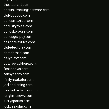
thestaurant.com
bestlinktrackingsoftware.com
clublubupoo.com
bonusmazijeu.com
bonuskyfojea.com
bonuskorokee.com
bonusgexipoy.com
casinorelaxluxe.com
clubetechplay.com
domdombd.com
dailyplayz.com
getprocrackhere.com
fastinnews.com
fannybanny.com
ifinitymarketer.com
jackpotkoning.com
modlinknetworks.com
longtimenewz.com
luckysportss.com
luckpeakplay.com