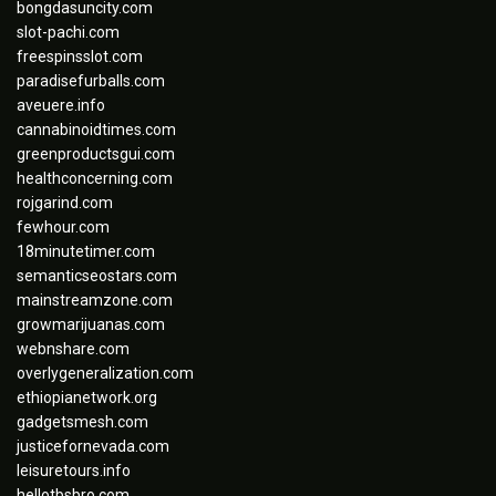
bongdasuncity.com
slot-pachi.com
freespinsslot.com
paradisefurballs.com
aveuere.info
cannabinoidtimes.com
greenproductsgui.com
healthconcerning.com
rojgarind.com
fewhour.com
18minutetimer.com
semanticseostars.com
mainstreamzone.com
growmarijuanas.com
webnshare.com
overlygeneralization.com
ethiopianetwork.org
gadgetsmesh.com
justicefornevada.com
leisuretours.info
hellotbsbro.com