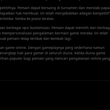
mpetitifnya. Pemain dapat bersaing di turnamen dan mendaki papa
apatkan hak membual. Ini telah menyebabkan adegan kompetitif
lomba -lomba ke posisi teratas.
kan berbagai opsi kustomisasi. Pemain dapat memilih dari berbag
 mempersonalisasi pengalaman bermain game mereka. Ini telah
t pemain tetap terlibat dan kembali lagi.
uatan game online. Dengan gameplaynya yang sederhana namun
h menangkap hati para gamer di seluruh dunia. Ketika dunia game
ilihan populer bagi pemain yang mencari pengalaman online yan