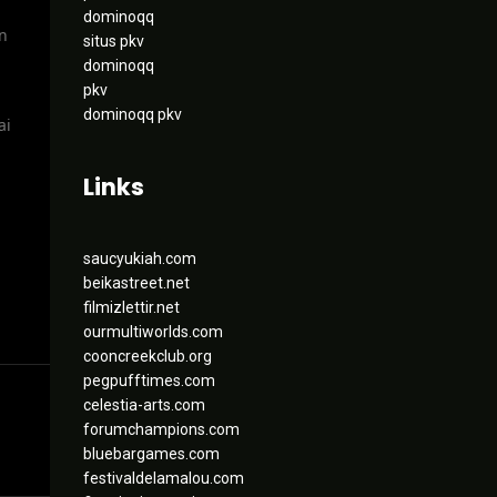
dominoqq
n
situs pkv
dominoqq
pkv
dominoqq pkv
ai
Links
saucyukiah.com
g
beikastreet.net
filmizlettir.net
ourmultiworlds.com
cooncreekclub.org
pegpufftimes.com
celestia-arts.com
forumchampions.com
bluebargames.com
festivaldelamalou.com