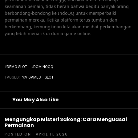
keamanan pemain, tidak heran bahwa begitu banyak orang
berbondong-bondong ke IndoQQ untuk memperbaiki
permainan mereka. Ketika platform terus tumbuh dan
berkembang, kemungkinan kita akan melihat perkembangan
yang lebih menarik di dunia game online.
#
DEMO SLOT
#
DOMINOQQ
TAGGED:
PKV GAMES
SLOT
You May Also Like
Mengungkap Misteri Sakong: Cara Menguasai
Permainan
POSTED ON : APRIL 11, 2026