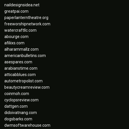
naildesignsidea.net
greatpai.com
paperlanterntheatre.org
freeworshipnetwork.com
watercraftllc.com
abourge.com
afiliixs.com
alharammallz.com
americanbulletins.com
asespares.com
arabianstime.com
atticabblues.com
autometropolist.com
beautycreamreview.com
coinmoh.com
cyclopsreview.com
dattgen.com
didoivatnang.com
dogsbarks.com
dwmsoftwarehouse.com