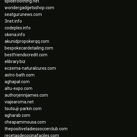
spiderclothing.net
wondergadgetsshop.com
seatgurunews.com
3net.info
codeplex.info
okena.info
akunidpropokerqq.com
bespokecardetailing.com
bestfriendscredit.com
elibrary.biz
eczema-naturalcures.com
astro-bath.com
aghapal.com
altu-expo.com
authorjennijames.com
viajearoma.net
tsutsuji-parkin.com
agharab.com
cheapammousa.com
thepositiveladiessoccerclub.com
recetasdecocinafaciles.com