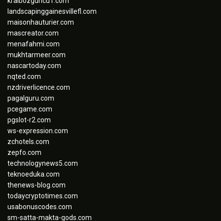
kralbozguncu1.com
landscapinggainesvillefl.com
maisonhauturier.com
mascreator.com
menafahmi.com
mukhtarmeer.com
nascartoday.com
nqted.com
nzdriverlicence.com
pagalguru.com
pcegame.com
pgslot-r2.com
ws-expression.com
zchotels.com
zepfo.com
technologynews5.com
teknoeduka.com
thenews-blog.com
todaycryptotimes.com
usabonuscodes.com
sm-satta-makta-gods.com