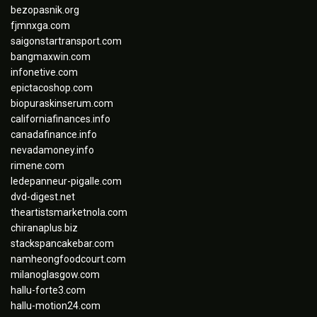
bezopasnik.org
fjmnxga.com
saigonstartransport.com
bangmaxwin.com
infonetive.com
epictacoshop.com
biopuraskinserum.com
californiafinances.info
canadafinance.info
nevadamoney.info
rimene.com
ledepanneur-pigalle.com
dvd-digest.net
theartistsmarketnola.com
chiranaplus.biz
stackspancakebar.com
namheongfoodcourt.com
milanoglasgow.com
hallu-forte3.com
hallu-motion24.com