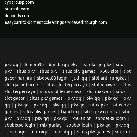
cybercusp.com
britaintt.com
deconds.com
easycartltd-domesticcleaningservicesedinburgh.com
pkv qq
|
domino99
|
bandarqq pkv
|
bandarqq pkv
|
situs
pkv
|
situs pkv
|
situs pkv
|
situs pkv games
|
x500 slot
|
slot
gacor hari ini
|
sbobet88 login
|
judi qq
|
slot anti rungkat
|
slot gacor hari ini
|
situs slot terpercaya
|
slot maxwin
|
situs
slot terpercaya
|
situs slot terpercaya
|
slot maxwin
|
situs
slot gacor
|
situs pkv games
|
pkv qq
|
pkv qq
|
pkv qq
|
pkv
qq
|
pkv qq
|
pkv qq
|
pkv qq
|
pkv qq
|
situs pkv
|
situs pkv
games
|
situs pkv games
|
bandarq
|
situs pkv games
|
situs
pkv
|
pkv qq
|
pkv qq
|
pkv qq
|
x500 slot
|
sbobet88 login
|
sbobet88 login
|
mix parlay
|
sbobet login
|
pkv qq
|
pkv qq
|
menuqq
|
murniqq
|
hematqq
|
situs pkv games
|
situs qq