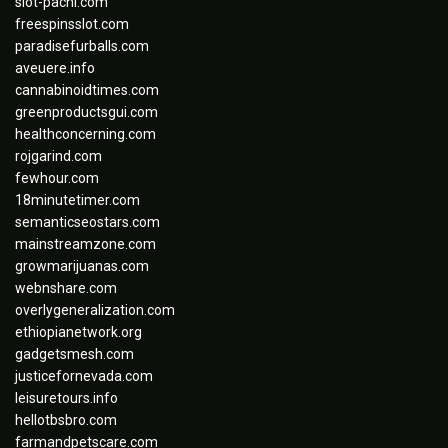
slot-pachi.com
freespinsslot.com
paradisefurballs.com
aveuere.info
cannabinoidtimes.com
greenproductsgui.com
healthconcerning.com
rojgarind.com
fewhour.com
18minutetimer.com
semanticseostars.com
mainstreamzone.com
growmarijuanas.com
webnshare.com
overlygeneralization.com
ethiopianetwork.org
gadgetsmesh.com
justicefornevada.com
leisuretours.info
hellotbsbro.com
farmandpetscare.com