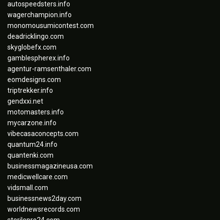
autospeedsters.info
wagerchampion.info
monomousumicontest.com
deadricklingo.com
skyglobefx.com
gamblespherex.info
agentur-ramsenthaler.com
eomdesigns.com
triptrekker.info
gendxxi.net
motomasters.info
mycarzone.info
vibecasaconcepts.com
quantum24.info
quantenki.com
businessmagazineusa.com
medicwellcare.com
vidsmall.com
businessnews2day.com
worldnewsrecords.com