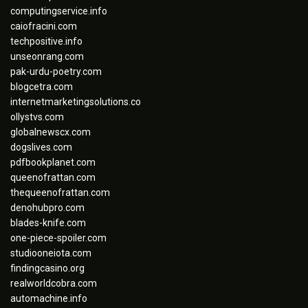
computingservice.info
caiofracini.com
techpositive.info
unseonrang.com
pak-urdu-poetry.com
blogcetra.com
internetmarketingsolutions.co
ollystvs.com
globalnewscx.com
dogslives.com
pdfbookplanet.com
queenofrattan.com
thequeenofrattan.com
denohubpro.com
blades-knife.com
one-piece-spoiler.com
studiooneiota.com
findingcasino.org
realworldcobra.com
automachine.info