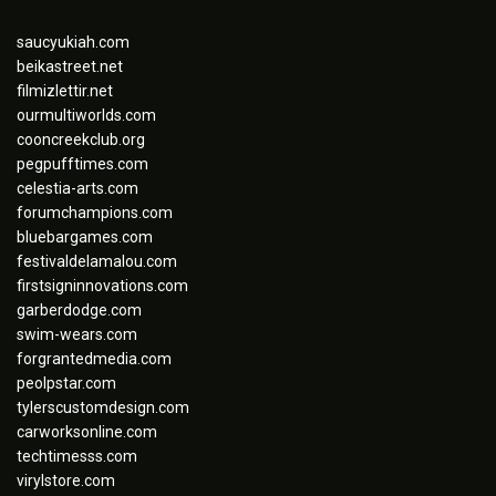
saucyukiah.com
beikastreet.net
filmizlettir.net
ourmultiworlds.com
cooncreekclub.org
pegpufftimes.com
celestia-arts.com
forumchampions.com
bluebargames.com
festivaldelamalou.com
firstsigninnovations.com
garberdodge.com
swim-wears.com
forgrantedmedia.com
peolpstar.com
tylerscustomdesign.com
carworksonline.com
techtimesss.com
virylstore.com