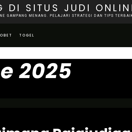
 DI SITUS JUDI ONL
INE GAMPANG MENANG. PELAJARI STRATEGI DAN TIPS TERB
BOBET
TOGEL
e 2025