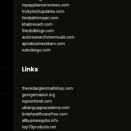
topappliancereviews.com
trickytechupdates.com
hindiabhimaan.com
khabresach.com
thecbdblogs.com
autoresearchchemicals.com
apnabusinesskaro.com
suleckiego.com
Links
thecedarglenmaltshop.com
georgemason.org
topicinhindi.com
uklanguageacademy.com
lindehealthcarefree.com
allbusinessjobs.info
top10products.net