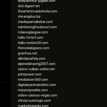
ledepanneur-pigalle.com
dvd-digest.net
theartistsmarketnola.com
chiranaplus.biz
stackspancakebar.com
namheongfoodcourt.com
milanoglasgow.com
hallu-forte3.com
hallu-motion24.com
therockskippers.com
granfoss.net
allindiacafela.com
alpineskiracing2007.com
casino-vulkan-online.net
pitrepower.com
mediatown360.com
digitaleyestrainclinic.com
missionposible.com
online-casinos-vegas.com
xfinityrouterlogin.com
marketingjacks.com