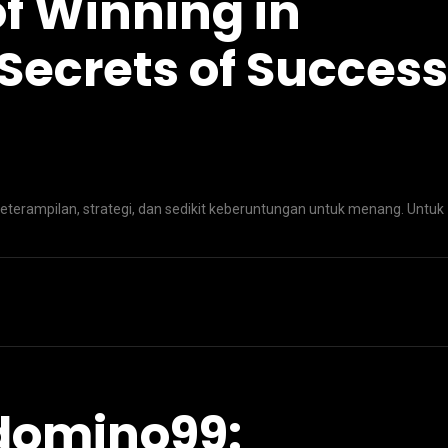
f Winning in
ecrets of Success
rampilan, strategi, dan sedikit keberuntungan untuk menang. Untuk
domino99: