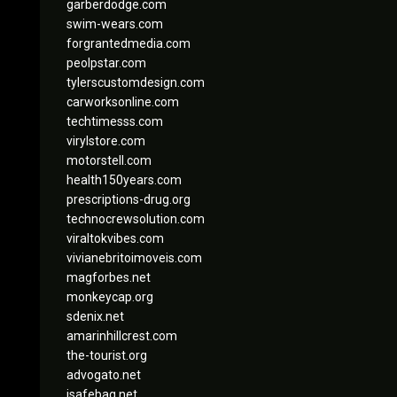
garberdodge.com
swim-wears.com
forgrantedmedia.com
peolpstar.com
tylerscustomdesign.com
carworksonline.com
techtimesss.com
virylstore.com
motorstell.com
health150years.com
prescriptions-drug.org
technocrewsolution.com
viraltokvibes.com
vivianebritoimoveis.com
magforbes.net
monkeycap.org
sdenix.net
amarinhillcrest.com
the-tourist.org
advogato.net
isafebag.net