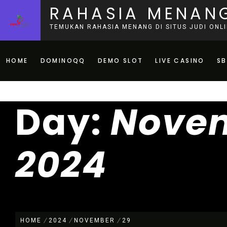
RAHASIA MENANG
TEMUKAN RAHASIA MENANG DI SITUS JUDI ONL
Skip
to
HOME
DOMINOQQ
DEMO SLOT
LIVE CASINO
S
content
Day:
Novem
2024
HOME
2024
NOVEMBER
29