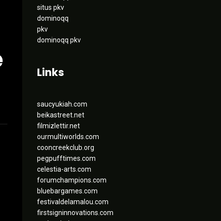
situs pkv
dominoqq
pkv
dominoqq pkv
e
Links
saucyukiah.com
beikastreet.net
filmizlettir.net
ourmultiworlds.com
cooncreekclub.org
pegpufftimes.com
celestia-arts.com
forumchampions.com
bluebargames.com
festivaldelamalou.com
firstsigninnovations.com