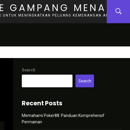
INE GAMPANG MENANG
AIK UNTUK MENINGKATKAN PELUANG KEMENANGAN ANDA.
Search
Search
Recent Posts
Memahami Poker88: Panduan Komprehensif
Permainan