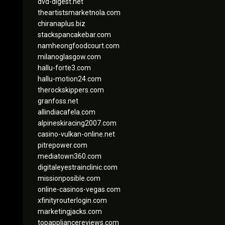
dvd-digest.net
theartistsmarketnola.com
chiranaplus.biz
stackspancakebar.com
namheongfoodcourt.com
milanoglasgow.com
hallu-forte3.com
hallu-motion24.com
therockskippers.com
granfoss.net
allindiacafela.com
alpineskiracing2007.com
casino-vulkan-online.net
pitrepower.com
mediatown360.com
digitaleyestrainclinic.com
missionposible.com
online-casinos-vegas.com
xfinityrouterlogin.com
marketingjacks.com
topappliancereviews.com