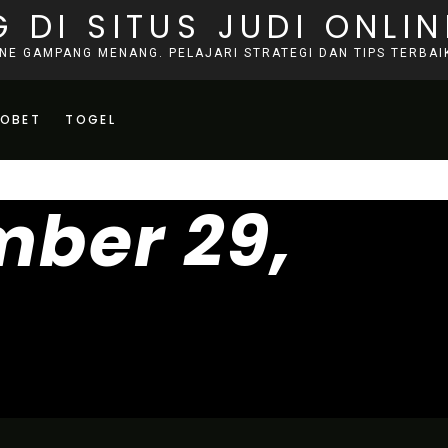
 DI SITUS JUDI ONL
INE GAMPANG MENANG. PELAJARI STRATEGI DAN TIPS TERB
BOBET
TOGEL
ber 29,