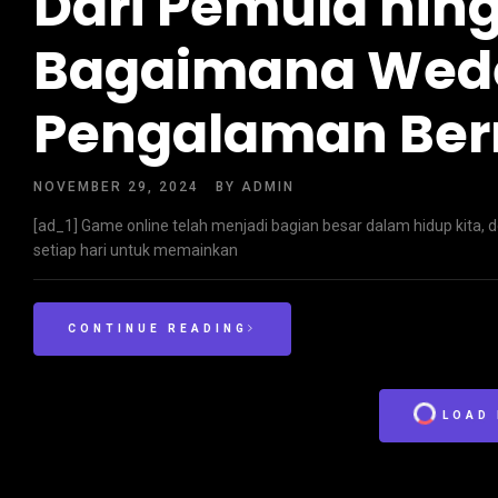
Dari Pemula hing
Bagaimana Wede
Pengalaman Ber
NOVEMBER 29, 2024
BY
ADMIN
[ad_1] Game online telah menjadi bagian besar dalam hidup kita,
setiap hari untuk memainkan
CONTINUE READING
LOAD