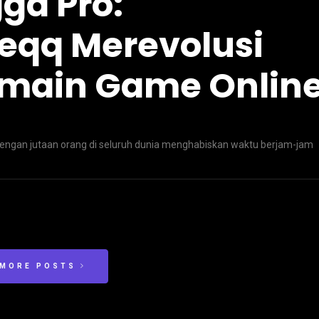
ga Pro:
qq Merevolusi
main Game Onlin
 dengan jutaan orang di seluruh dunia menghabiskan waktu berjam-jam
 MORE POSTS