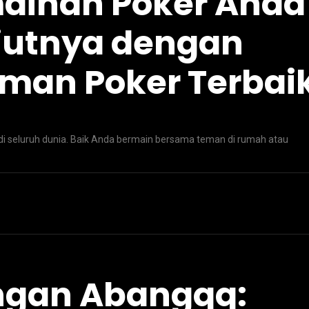
ainan Poker Anda
njutnya dengan
man Poker Terbai
 di seluruh dunia. Baik Anda bermain bersama teman di rumah atau
engan Abangqq: