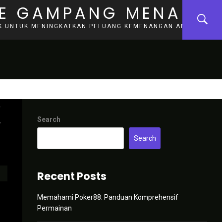
INE GAMPANG MENANG
AIK UNTUK MENINGKATKAN PELUANG KEMENANGAN ANDA.
4
Search
Search
Recent Posts
Memahami Poker88: Panduan Komprehensif
Permainan