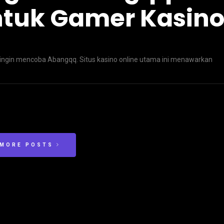
ntuk Gamer Kasin
 ingin mencoba Abangqq. Situs kasino online utama ini menawarkan
 MORE POSTS