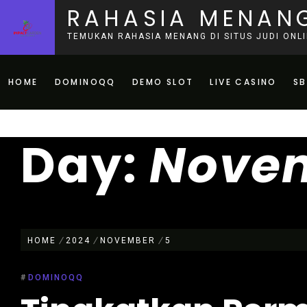
RAHASIA MENANG
TEMUKAN RAHASIA MENANG DI SITUS JUDI ONL
Skip
to
HOME
DOMINOQQ
DEMO SLOT
LIVE CASINO
S
content
Day:
Novem
HOME
2024
NOVEMBER
5
#
DOMINOQQ